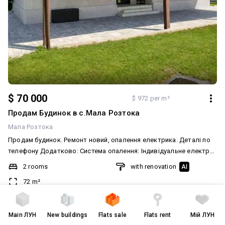
$ 70 000
$ 972 per m²
Продам Будинок в с.Мала Розтока
Мала Розтока
Продам будинок. Ремонт новий, опалення електрика. Деталі по
телефону Додатково: Система опалення: Індивідуальне електро.
Ремонт: Косметичний ремонт. Меблювання: Так. Мультимедіа:
2 rooms
with renovation
AI
Телевізор, Wi-Fi. Комфорт: Альтанка, мангал, Підсобні
72 m²
приміщення, Кондиціонер, Огорожа, Сад, город, Підігрів підлоги,
Душова кабіна. Комунікації: Каналізація септик
1-storey house
2015
today at
07:12
created
13 лютого
Main
ЛУН
New buildings
Flats sale
Flats rent
Мій ЛУН