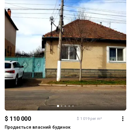
- У кількох хвилинах від будинку – стадіон, приватна школа та
садочок. Цей будинок поєднує комфорт, економічність і зручне
місцезнаходження. Дзвоніть, щоб домовитися про перегляд і
відчути всі переваги особисто! Додатково: Санвузол:
Роздільний. Система опалення: Комбіноване. Ремонт:
Авторський проект. Меблювання: Так. Комфорт: Ванна, Огорожа,
Камін, Підігрів підлоги, Тераса. Комунікації: Асфальтована
дорога, Центральна каналізація, Електрика, Вивіз відходів, Газ,
Каналізація септик, Центральний водопровід, Свердловина
$ 110 000
$ 1 019 per m²
Продається власний будинок