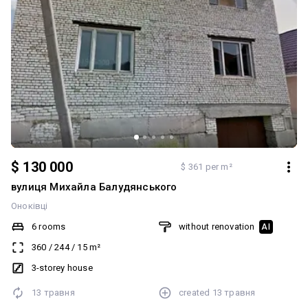
$ 130 000
$ 361 per m²
вулиця Михайла Балудянського
Оноківці
6 rooms
without renovation
AI
360
/
244
/
15
m²
3-storey house
13 травня
created
13 травня