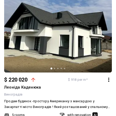
Вагомою перевагою даного регіону є близькість до кордону з
ЄС (15 км ) Оглянути будинок можна в будь який зручний час - за
попередньою домовленістю. ‼️‼️Я ВЛАСНИК дзвоніть-приходіть
все розкажу та покажу !Деталі по телефону, якщо не на звʼязку
то дзвоніть будь - ласка на Viber чи WhatsApp!
$ 220 020
$ 918 per m²
Леоніда Каденюка
Виноградів
Продам будинок -простору Американку з мансардою у
Закарпатті місто Виноградів ! Який розташований у спальному
районі на гарній великій ділянці , повністю обжитий район міста ,
5 rooms
with renovation
AI