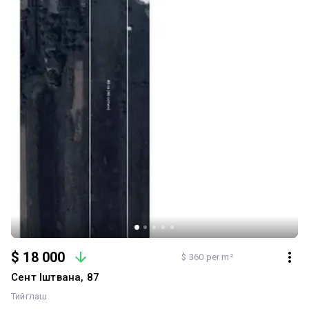
довговічність, красу та престиж. Ідеально підійде для:
преміального шале будинку для подобової оренди мініготелю
або гостьового комплексу; приватної заміської резиденції.
Карпати щороку приймають дедалі більше туристів, а якісна
нерухомість у вдалих локаціях стабільно зростає в ціні. Головна
цінність цього об'єкта — унікальна локація: гори, гірська річка,
чисте повітря, мінеральні джерела та атмосфера, за якою
приїдуть відпочивати з усієї України. Увага: реальні фотографії
об'єкта. Телефонуйте. За запитом надішлю додаткові фото та
відео.
$ 18 000
$ 360 per m²
Сент Іштвана, 87
Тийглаш