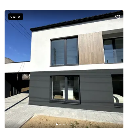
призначення — для будівництва та обслуговування житлового
будинку (присадибна ділянка). ⸻ Основні характеристики: •
Загальна площа: 350,9 м² • Житлова площа: 146,2 м² • Кількість
owner
кімнат: 16 • Санвузлів: 4 • Котельня: 1 • Підвали: 2 • Гараж: 1 (з
автоматичними воротами) • Навіс із комплексним мангалом і
коптильнею • Роки забудови: 1964, 1974, 2019 • Матеріали: цегла,
бетон • Комунікації: вода, газ, електрика. Переваги: • Будинок
придатний для великої родини або міні-готелю. • Усе необхідне
для комфортного цілорічного проживання. • Сауна, джакузі, два
каміни, балкон, зона барбекю та гараж — створюють відчуття
заміського відпочинку прямо вдома. • Тихий район, зручний
під’їзд, поруч магазини, школа, лікарня, центр міста. Телефонуйте
— покажу у зручний для вас час. Деталі інтер’єру: Приміщення
світлі, просторі, з якісними матеріалами оздоблення — дубова
паркетна дошка, тепла підлога, керамічна плитка, двері та вікна
з євробрусу. Будинок та двір: Двір та господарські будівлі •
Навіс для відпочинку (5,5 × 6 м) із: • мийкою з гарячою/холодною
водою, • піччю, мангалом, • коптильнею для гарячого та
холодного копчення. • Гараж із бетонною підлогою,
каналізацією та водою. • Підвал для зберігання — 40 м². • Курник