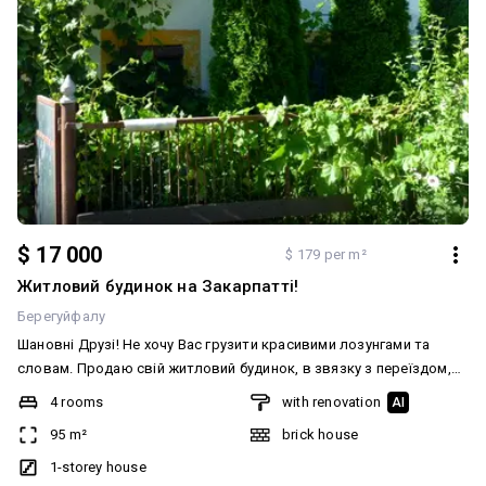
$ 17 000
$ 179 per m²
Житловий будинок на Закарпатті!
Берегуйфалу
Шановні Друзі! Не хочу Вас грузити красивими лозунгами та
словам. Продаю свій житловий будинок, в звязку з переїздом,
вот і все. Розташований будинок в селі Берегуйфалу,
4 rooms
with renovation
AI
Берегівського району, близько до районного центру. На відстані
95 m²
brick house
20 км., від кордону Європейського союзу. Три великі кімнати,
кухня, ванна, дві прихожі, два оремих входа. Величезний гараж,
1-storey house