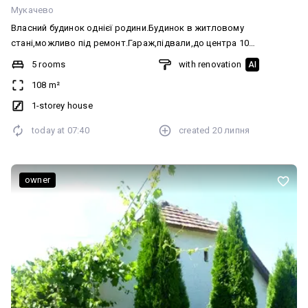
Мукачево
Власний будинок однієї родини.Будинок в житловому
стані,можливо під ремонт.Гараж,підвали,до центра 10
хв.пішки.Всі комунікації присутні,світло три фази та без
5 rooms
with renovation
AI
відключень.Адреса вул.Токаря 3.Продаж від власника,без будь-
108 m²
яких комісій.
1-storey house
today at
07:40
created
20 липня
owner