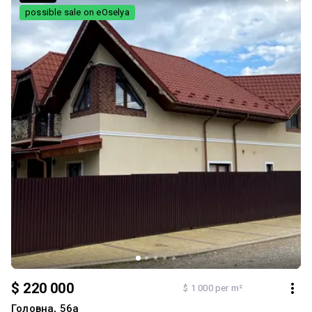
possible sale on eOselya
$ 220 000
$ 1 000 per m²
Головна, 56а