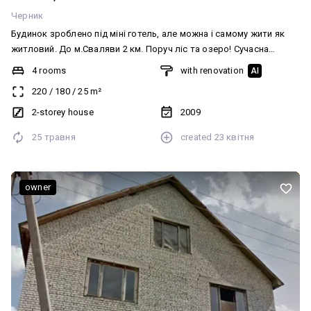
Черник
Будинок зроблено під міні готель, але можна і самому жити як
житловий. До м.Сваляви 2 км. Поруч ліс та озеро! Сучасна
будівля велика територія в кожній кімнаті холодильник,
4 rooms
with renovation
AI
телевізор та чайник! На першому поверсі відпочинкова та
220
/
180
/
25
m²
ресторанна зона!
2-storey house
2009
25 травня
created
23 квітня
owner