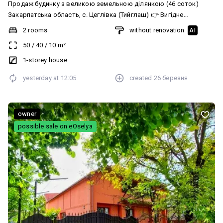
Продаж будинку з великою земельною ділянкою (46 соток)
Закарпатська область, с. Цеглівка (Тийглаш) 👉 Вигідне
розташування біля кордону: – 15 км до Ужгорода - 9 км до Чоп –
2 rooms
without renovation
AI
11 км до Захоні (Угорщина) – 19 км до Вишнього Німецького
50
/
40
/
10
m²
(Словаччина) 🏡 Будинок: 50 м² 🌿 Ділянка: 0,46 га ( 46 соток ) ⚡
Комунікації: – електрика – газ на ділянці – вода (колодязь) 📞
1-storey house
+38 066 734 45 49 (Вайбер,телеграм,ватсап)
yesterday at
12:05
created
26 березня
owner
possible sale on eOselya