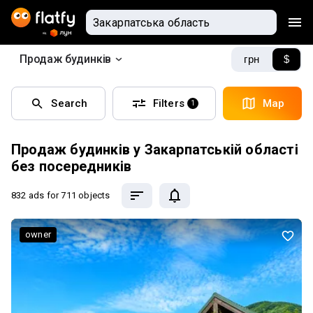
Продаж будинків
грн
$
Search
Filters
Map
1
Продаж будинків у Закарпатській області
без посередників
832 ads
for 711 objects
owner