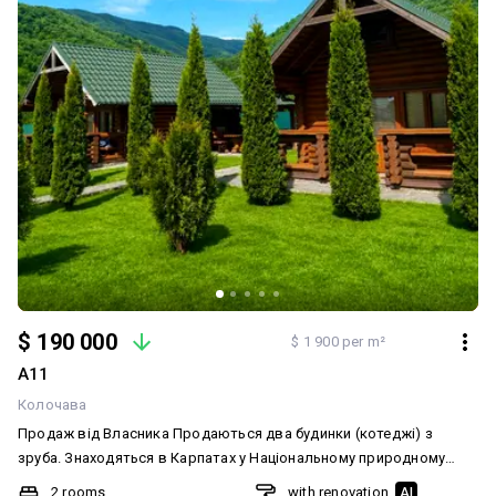
$ 190 000
$ 1 900 per m²
А11
Колочава
Продаж від Власника Продаються два будинки (котеджі) з
зруба. Знаходяться в Карпатах у Національному природному
парку "Синевир" в селі Колочава біля Вільшанського
2 rooms
with renovation
AI