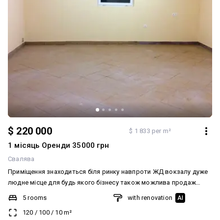
$ 220 000
$ 1 833 per m²
1 місяць Оренди 35000 грн
Свалява
Приміщення знаходиться біля ринку навпроти ЖД вокзалу дуже
людне місце для будь якого бізнесу також можлива продаж
приміщення + 45 м.кв. тераса крита. Приміщення знаходиться на
5 rooms
with renovation
AI
власній земельній ділянці . Кадастровий номер.
120
/
100
/
10
m²
2124010100:01:005:0027 Є можливість добудови 2 та 3 поверху