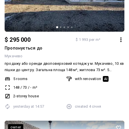
$ 295 000
$ 1 993 per m²
Пропонується до
Мукачево
продажу або оренди двоповерховий котедж у м. Мукачево, 10 хв
пішки до центру. Загальна площа 148 м², житлова 73 м². 5
спалень, 2 санвузли, гараж у будинку. Будинок з червоного цегли,
5 rooms
with renovation
AI
утеплений пінопластом. Газове опалення (індивідуальний котел).
148
/
73
/
-
m²
Вода — зі скважини, водовідведення — централізоване. Ремонт
виконаний для себе з якісних матеріалів. Ділянка 12 × 9 м, на
2-storey house
території бесідка 7,5 × 3 м. Зручна локація, комфортне
yesterday at
14:57
created
4 січня
планування — ідеально для проживання або оренди.
owner