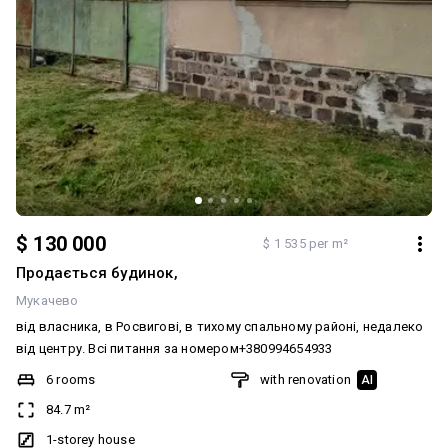
будівництво нового. Будинок чудово підійде для сім'ї, яка шукає
просторий двір, спокійне місце та можливість облаштувати
житло на свій смак. 💰 Ціна — 40 000 $. Без комісії для покупця.
$ 130 000
$ 1 535 per m²
Продається будинок,
Мукачево
від власника, в Росвигові, в тихому спальному районі, недалеко
від центру. Всі питання за номером+380994654933
6 rooms
with renovation
AI
84.7 m²
1-storey house