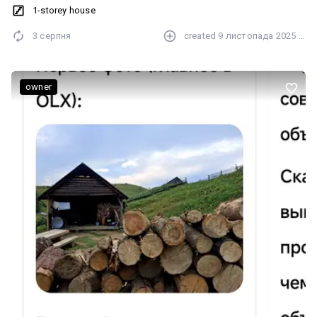
1-storey house
3 серпня
created
9 листопада 2025 р.
owner