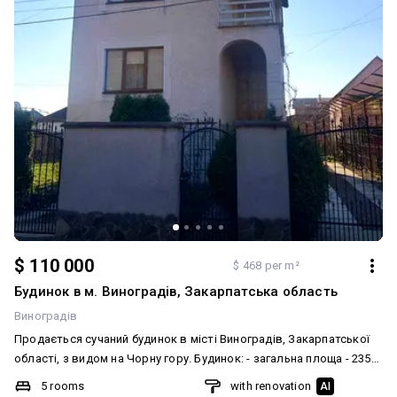
стан. Меблювання: Так. Комфорт: Підсобні приміщення, Камін.
Комунікації: Центральна каналізація, Електрика, Газ,
Центральний водопровід, Свердловина
$ 110 000
$ 468 per m²
Будинок в м. Виноградів, Закарпатська область
Виноградів
Продається сучаний будинок в місті Виноградів, Закарпатської
області, з видом на Чорну гору. Будинок: - загальна площа - 235
кв.м. - житлова площа: 105 кв.м. - 5 великих світлих кімнат + 2
5 rooms
with renovation
AI