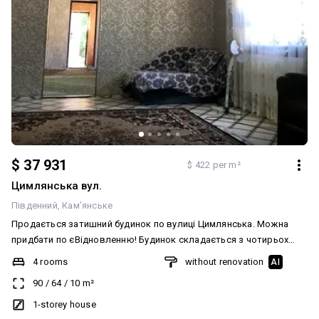
$ 37 931
$ 422 per m²
Цимлянська вул.
Південний
Кам’янське
Продається затишний будинок по вулиці Цимлянська. Можна
придбати по єВідновленню! Будинок складається з чотирьох
кімнат кухні та вітальні. В будинку індивідуальне опалення , піч.
4 rooms
without renovation
AI
Будинок утеплений пінопластом , встановлені пластикові вікна.
90
/
64
/
10
m²
Супер зручна локація школа , лікарня , магазин , садочок,
зупинка транспорту поруч. Звертаємо вашу увагу, що до
1-storey house
вартості об'єкта додається агентська комісія. Ціна