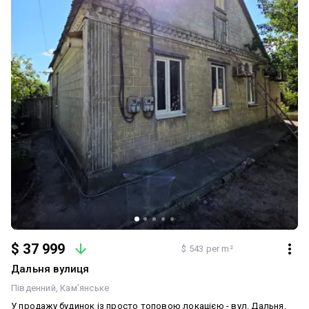
$ 37 999
$ 543 per m²
Дальня вулиця
Південний
Кам’янське
У продажу будинок із просто топовою локацією - вул. Дальня,