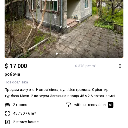
$ 17 000
$ 378 per m²
робоча
Новоселівка
Продам дачу в с. Новосілівка, вул. Центральна. Орієнтир
турбаза Маяк. 2 поверхи Загальна площа 45 м2 6 соток землі
Гараж з великим підвалом. У домі є піч. Електрика, свердловина.
2 rooms
without renovation
AI
Газ проведено на сусідній вулиці. 10 хвилин до річки. Хороші
45
/
30
/
6
m²
сусіди.
2-storey house