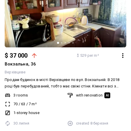
$ 37 000
$ 529 per m²
Вокзальна, 36
Верхівцеве
Продам будинок в місті Верхівцеве по вул. Вокзальній. В 2018
році був перебудований, тобто має свіжі стіни. Кімнати всі з
ремонтом світлі та затишні. Можна просто заїжджати і жити в
3 rooms
with renovation
AI
теплому та сонячному будинку. Підлога плитка та лінолеум,
70
/
63
/
7
m²
труби опалення нові, проводка якісна. Будинок побудований з
розрахунком на другий та третій поверх. Також будинок
1-storey house
утеплений та пофарбований. У дворі є альтанка та озеро.
30 липня
created
8 березня
Можливий заїзд великої машини у двір. Дім опалюється