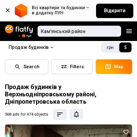
Всі квартири та будинки – 
Відкрити
в додатку ЛУН
Продаж будинків
грн
$
Search
Filters
Map
Продаж будинків у
Верхньодніпровському районі,
Дніпропетровська область
568 ads
for 474 objects