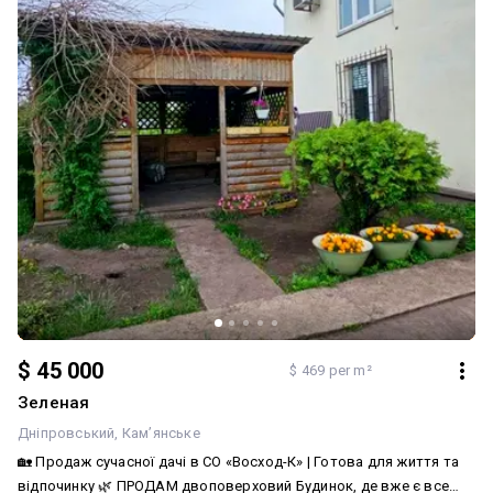
$ 45 000
$ 469 per m²
Зеленая
Дніпровський
Кам’янське
🏡 Продаж сучасної дачі в СО «Восход-К» | Готова для життя та
відпочинку 🌿 ПРОДАМ двоповерховий Будинок, де вже є все