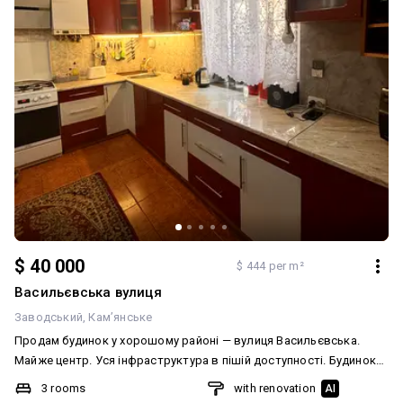
$ 40 000
$ 444 per m²
Васильєвська вулиця
Заводський
Кам’янське
Продам будинок у хорошому районі — вулиця Васильєвська.
Майже центр. Уся інфраструктура в пішій доступності. Будинок
складається з трьох кімнат, великого коридору, кухні та
3 rooms
with renovation
AI
санвузла. Два види опалення, встановлений двоконтурний