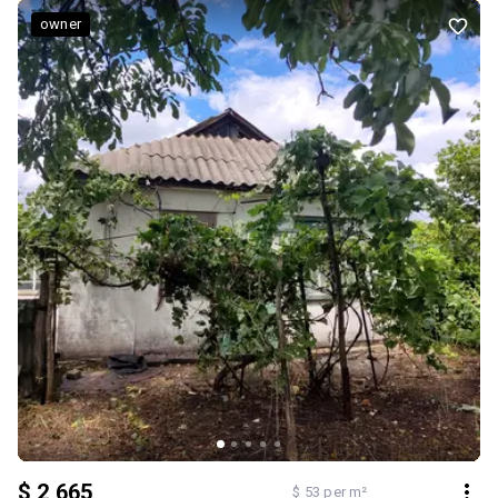
14-18 Якщо у вас є нерухомість, яку ви бажаєте продати або
owner
здати в оренду, обов'язково ☎️телефонуйте мені зараз 🙋! У нас
завжди багато 👨 👩 👧 👦клієнтів які в пошуку нерухомості. Ми 🏃
♂️активно залучаємо 🎯потенційних покупців та орендарів! Ми
завжди працюємо оперативно у ваших інтересах🤝,
забезпечуючи юридичні консультації, займаємося оформленням
усіх необхідних✍️ документів.
$ 2 665
$ 53 per m²