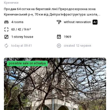
Кринички
Продам 64 сотки на береговій лінії Природоохоронна зона
Криничанський р-н, 70 км від Дніпра Інфраструктура: школа,
дитячий садок, магазин, НП Комунікації: газ, світло, вода Підїзні
4 rooms
without renovation
AI
шляхи: асфальт Будинок 63 м² під ремонт, госп. будівлі
63
/
42
/
9
m²
Документи: право власності, держакт, кадастр
1-storey house
1969
today at
09:41
created
12 червня
possible sale on eOselya