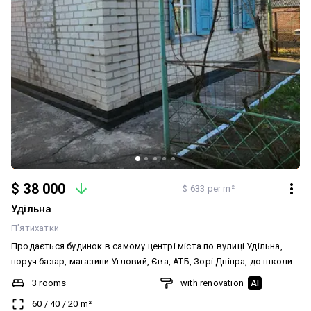
$ 38 000
$ 633 per m²
Удільна
П’ятихатки
Продається будинок в самому центрі міста по вулиці Удільна,
поруч базар, магазини Угловий, Єва, АТБ, Зорі Дніпра, до школи
10-15 хв ходи. До авто вокзалу 7 хв, залізничного вокзалу 15 хв
3 rooms
with renovation
AI
ходи. Двір огорожено сіткою рабіца. Під'їзд до двору
60
/
40
/
20
m²
асфальтований. Вхід у двір високі ворота, у дворі розміщується