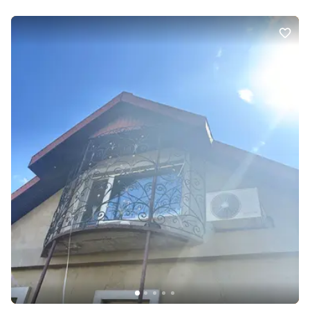
універсальним котлом газовим та твердопаливним. Є криниця з
насосною станцією. Можливий продаж по СЕРТИФІКАТУ. Якщо
Вас зацікавила дана пропозиція дзвоніть та записуйтесь на
перегляд.