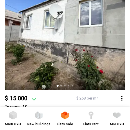
$ 15 000
$ 268 per m²
Титова, 10
Верхньодніпровськ
🏡 Продається затишний будинок м. Верхньодніпровськ
Main
ЛУН
New buildings
Flats sale
Flats rent
Мій ЛУН
Дніпропетровська обл. До вашої уваги житловий будинок