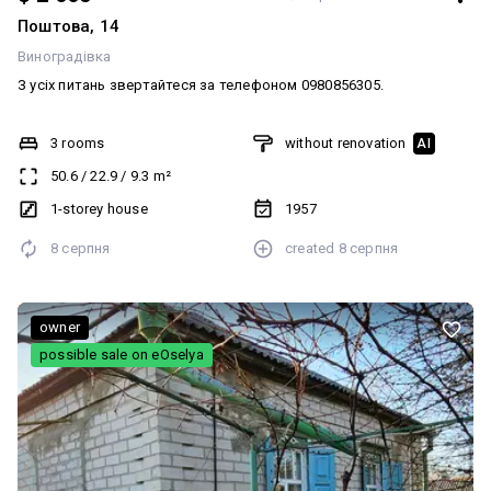
Поштова, 14
Виноградівка
З усіх питань звертайтеся за телефоном 0980856305.
3 rooms
without renovation
AI
50.6
/
22.9
/
9.3
m²
1-storey house
1957
8 серпня
created
8 серпня
owner
possible sale on eOselya