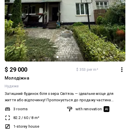
$ 29 000
$ 353 per m²
Молодіжна
Нудиже
Затишний будинок біля озера Світязь — ідеальне місце для
життя або відпочинку! Пропонується до продажу частина
будинку із доглянутою територією, що розташований у тихому
3 rooms
with renovation
AI
місці, неподалік від знаменитого озера Світязь. Це чудовий
82.2
/
60
/
8
m²
варіант як для постійного проживання, так і для заміського
відпочинку. Основні характеристики: 1) Площа будинку: -3
1-storey house