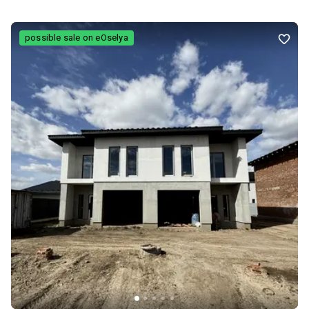
для туристів. Переваги для бізнесу: • Популярний курорт з
високим сезонним попитом • Можливість одночасного
розміщення кількох сімей • Облаштована зона відпочинку
possible sale on eOselya
(альтанка) • Є можливість добудувати ще один невеликий
будинок або додаткові номери, що дозволить збільшити дохід