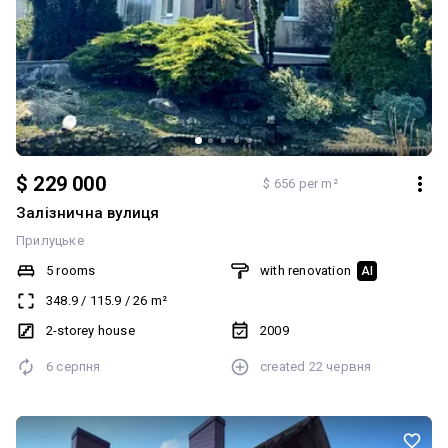
$ 229 000
$ 656 per m²
Залізнична вулиця
Прилуцьке
5 rooms
with renovation
AI
348.9
/
115.9
/
26
m²
2-storey house
2009
6 серпня
created
22 червня