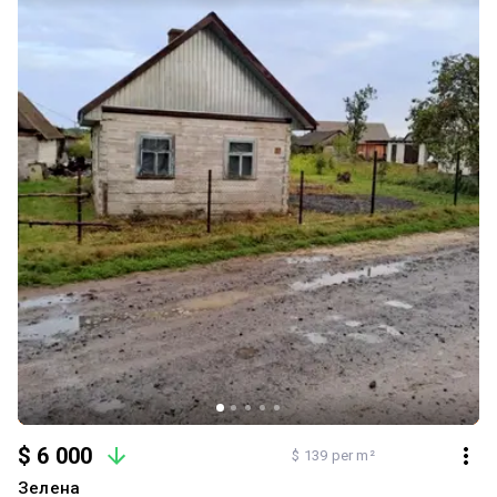
Ділянка оточена парканом, вирівнена та засипана щебенем
Будинки готові до чистового ремонту та заселення. Для
детальної інформації звертайтеся за контактним номером
телефону Запрошую всіх на огляд якісних будинків та
насолодитися чудовим краєвидом, який відкривається поряд з
ними!
$ 6 000
$ 139 per m²
Зелена