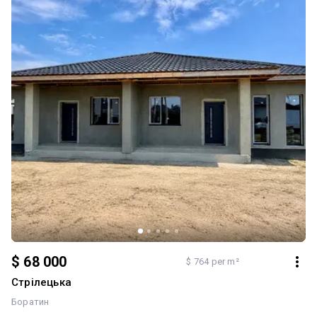
сотки Ділянка та благоустрій: -Тераса з навісом — ідеальне місце
для відпочинку -Подвір’я вимощене бруківкою -Огорожа та
відкатні ворота — будуть встановлені -Ландшафтний дизайн:
рулонний газон, туї, барбарис -Є готові дизайн-проєкти для
внутрішнього ремонту Фішка будинку — це ідеальне поєднання
якості будівництва та затишної атмосфери. Будинок вже
утеплений, з усіма ключовими комунікаціями — залишилось лише
додати свій стиль всередині!
$ 68 000
$ 764 per m²
Стрілецька
Боратин