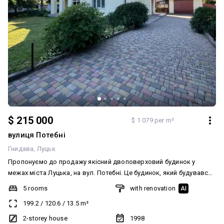
$ 215 000
$ 1 079 per m²
вулиця Потебні
Гнидава
Луцьк
Пропонуємо до продажу якісний двоповерховий будинок у
межах міста Луцька, на вул. Потебні. Це будинок, який будувався
для себе, тому кожне рішення тут продумане для комфортного
5 rooms
with renovation
AI
життя . Основні характеристики: ✔ Загальна площа — 199,2 м² ✔
199.2
/
120.6
/
13.5
m²
Земельна ділянка — 10 соток ✔ Цегляний будинок із бетонними
перекриттями ✔ Реконструкція — 1998 рік ✔ Автономне газове
2-storey house
1998