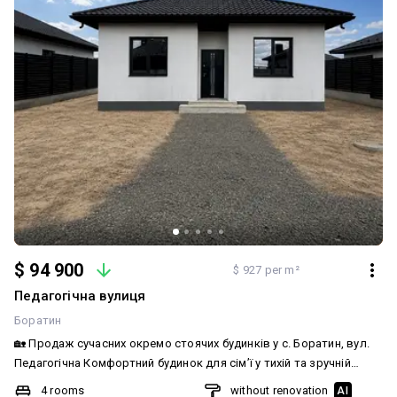
$ 94 900
$ 927 per m²
Педагогічна вулиця
Боратин
🏡 Продаж сучасних окремо стоячих будинків у с. Боратин, вул.
Педагогічна Комфортний будинок для сім’ї у тихій та зручній
локації поруч із містом ✨ ▫️105 м² площі ▫️6 соток землі ▫️3 окремі
4 rooms
without renovation
AI