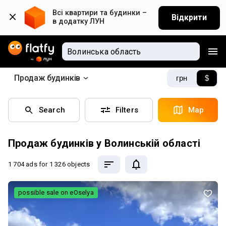
Всі квартири та будинки – 
Відкрити
в додатку ЛУН
Продаж будинків
грн
$
Search
Filters
Map
Продаж будинків у Волинській області
1 704 ads
for 1 326 objects
possible sale on eOselya