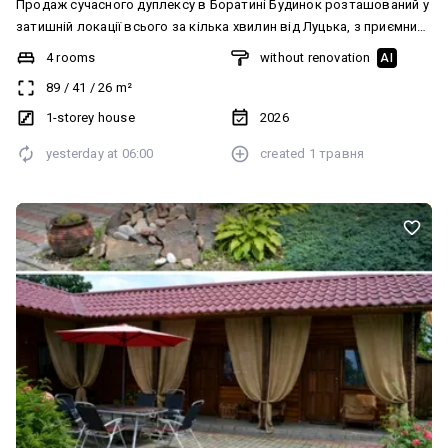
Продаж сучасного дуплексу в Боратині Будинок розташований у
затишній локації всього за кілька хвилин від Луцька, з приємним
краєвидом і спокійною атмосферою Поруч усе необхідне для
4 rooms
without renovation
AI
життя: магазини, транспорт, школа, садочок, ТЦ Baobab.
89
/
41
/
26
m²
ХАРАКТЕРИСТИКИ *Площа: 89 м² *Кімнати: 3 окремі + простора
кухня-вітальня *Поверх: 1 *Тип: дуплекс *Ділянка: 4 сотки
1-storey house
2026
*Матеріал: червона цегла *Утеплення: пінопласт 15 см + мінвата
yesterday at
06:00
created
1 травня
20 см *Електрика: підключена *Вода: централізована
ПЛАНУВАННЯ Продумане планування створене для
комфортного життя: кожен квадратний метр використаний
максимально ефективно. Будинок світлий, просторий і дуже
затишний