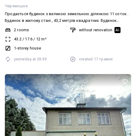
Черемошне
Продається будинок з великою земельною ділянкою 11 соток .
Будинок в жилому стані., 43,2 метрів квадратних. Будинок
знаходиться в мальовничому місці. Поруч ліс , озеро. Має гарну
2 rooms
without renovation
AI
локацію 130 км і ви в місті Хелм- Р Полша. Люблін 230 км!!!
43.2
/
17.6
/
12
m²
Ковель 32 км. На ділянці господарська споруда.
1-storey house
yesterday at
03:39
created
17 травня