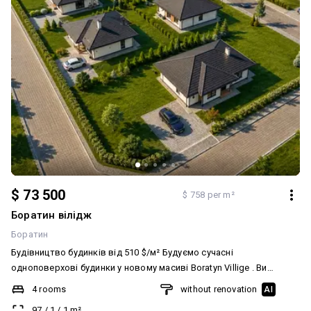
матеріали та забезпечуючи контроль на кожному етапі робіт.
Запрошуємо на перегляд.
$ 73 500
$ 758 per m²
Боратин вілідж
Боратин
Будівництво будинків від 510 $/м² Будуємо сучасні
одноповерхові будинки у новому масиві Boratyn Villige . Ви
обираєте земельну ділянку та проєкт будинку, а ми беремо на
4 rooms
without renovation
AI
себе весь процес будівництва — від фундаменту до готового
97
/
1
/
1
m²