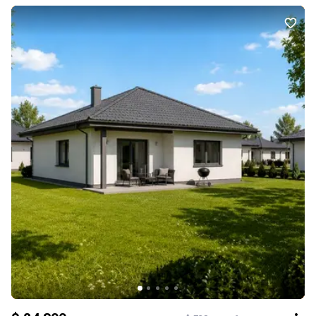
стелі — мінеральна вата 20 см • Дерев’яне перекриття •
Покрівля — металочерепиця • Якісні вікна та вхідні двері Ціна —
82 500 $ За деталями та записом на огляд звертайтеся в дірект
або телефонуйте: 050 635 49 92