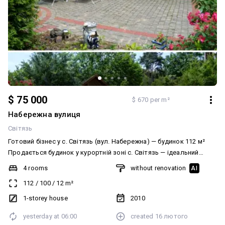
$ 75 000
$ 670 per m²
Набережна вулиця
Світязь
Готовий бізнес у с. Світязь (вул. Набережна) — будинок 112 м²
Продається будинок у курортній зоні с. Світязь — ідеальний
варіант для ведення туристичного бізнесу (здача кімнат
4 rooms
without renovation
AI
відпочивальникам). Основні характеристики: • Загальна площа
112
/
100
/
12
m²
будинку — 112 м² • Земельна ділянка — 6 соток • 4 окремі кімнати
(зручно для здачі) • Кухня в будинку • Санвузол у будинку (туалет
1-storey house
2010
і душ роздільні) • На території є альтанка для відпочинку Локація
yesterday at
06:00
created
16 лютого
— вул. Набережна Зручний доступ до озера — головна перевага