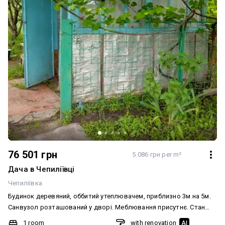
76 501 грн
5 086 грн per m²
Дача в Чепиліївці
Чепиліївка
Будинок деревяний, оббитий утеплювачем, приблизно 3м на 5м.
Санвузол розташований у дворі. Меблювання присутнє. Стан
ремонту не вказано, але є можливість підведення електрики. На
1 room
with renovation
AI