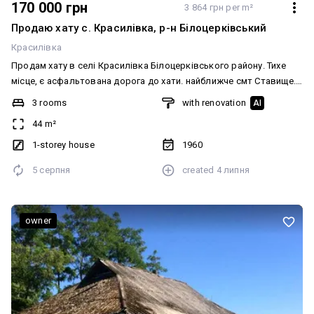
170 000 грн
3 864 грн per m²
Продаю хату с. Красилівка, р-н Білоцерківський
Красилівка
Продам хату в селі Красилівка Білоцерківського району. Тихе
місце, є асфальтована дорога до хати. найближче смт Ставище.
Присутня дорога де є маршрутка яка їздить до Києва і Ставище.
3 rooms
with renovation
AI
В самому селі присутні три магазини продуктів харчування і
44 m²
також базар кожну середу, де можна придбати і одяг. Віділення
Укрпошти вул. Центральна 16 і Нової пошти на вул. Центральна
1-storey house
1960
43. Додатково: Меблювання: Так. Комфорт: Цоколь, підвал,
5 серпня
created
4 липня
Огорожа, Сад, город, Гостьовий, літній будинок
owner