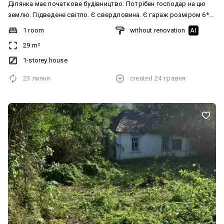
Ділянка має початкове будівництво. Потрібен господар на цю
землю. Підведене світло. Є свердловина. Є гараж розміром 6*4
на фундаменті на плитах перекриття. Дача розташована
1 room
without renovation
AI
неподалік від Білої Церкви (4 км від Одеської траси) у великому
29 m²
дачному масиві. Ділянка рівна, правильної форми, має виходи на
дві вулиці.
1-storey house
23 липня
created
24 травня