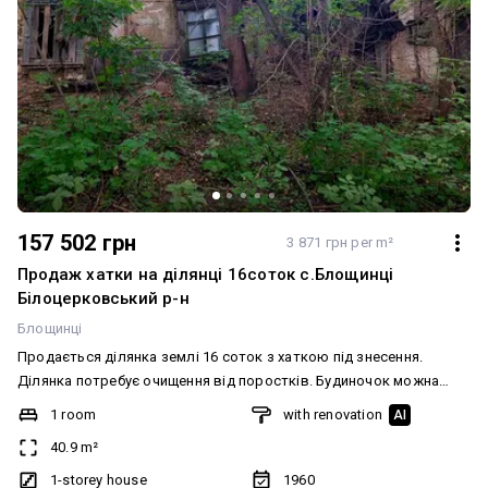
157 502 грн
3 871 грн per m²
Продаж хатки на ділянці 16соток с.Блощинці
Білоцерковський р-н
Блощинці
Продається ділянка землі 16 соток з хаткою під знесення.
Ділянка потребує очищення від поростків. Будиночок можна
спробувати відновити, або побудувати новий за вже існуючими
1 room
with renovation
AI
документами. Квартира без ремонту. По вулиці проходить нова
40.9 m²
лінія електромереж та газопровід. На ділянці є старий будинок,
льох. Меблювання: Ні Продаж від власника, без комісії. Всі
1-storey house
1960