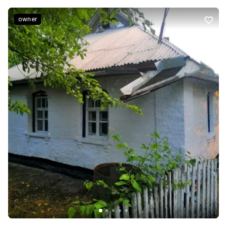
замулилося, за бажанням його можна відновити. Затишне
мальовниче місце осторонь від великих трас. В пяти хвилинах
owner
пішки знаходиться каскад зариблених ставків. В селі є два
магазини. ЦІНА БЕЗ ТОРГУ. Запрошуємо на перегляд в зручний
для Вас час! Додатково: Меблювання: Ні. Комунікації:
Свердловина