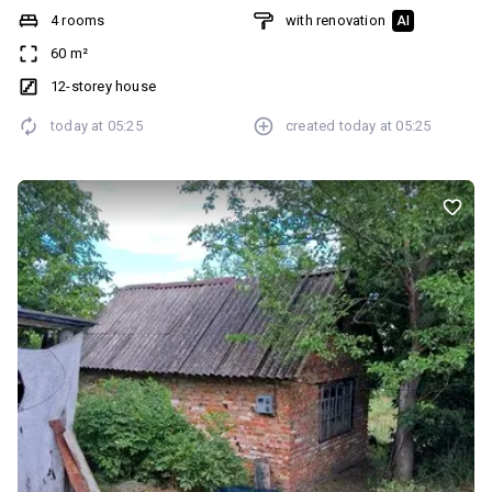
4 rooms
with renovation
AI
60 m²
12-storey house
today at
05:25
created
today at
05:25