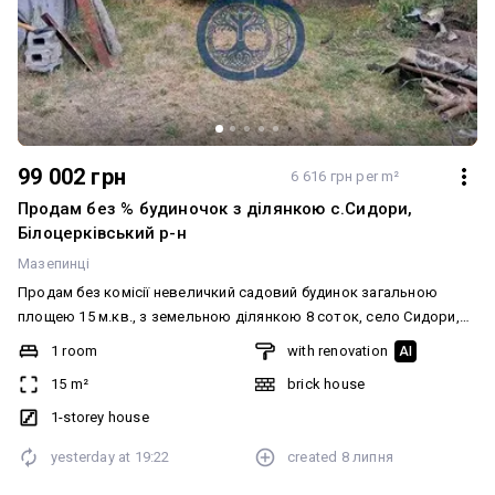
99 002 грн
6 616 грн per m²
Продам без % будиночок з ділянкою с.Сидори,
Білоцерківський р-н
Мазепинці
Продам без комісії невеличкий садовий будинок загальною
площею 15 м.кв., з земельною ділянкою 8 соток, село Сидори,
Білоцерківський район район, СТ "Монтажник", 20 км до Білої
1 room
with renovation
AI
Церкви. Матеріал стін - червона цегла Дах - шифер Вода
15 m²
brick house
підведена на ділянку, свердловина в спільному користуванні з
сусідом Електроенергія підключена Будинок розташований на
1-storey house
ділянці прямокутної форми маючої природний уклін (Південний
yesterday at
19:22
created
8 липня
схил). На ділянці ростуть декілька горіхів, вишня, кизил,
шовковиця, слива, смородина. В кінці ділянки було джерело яке