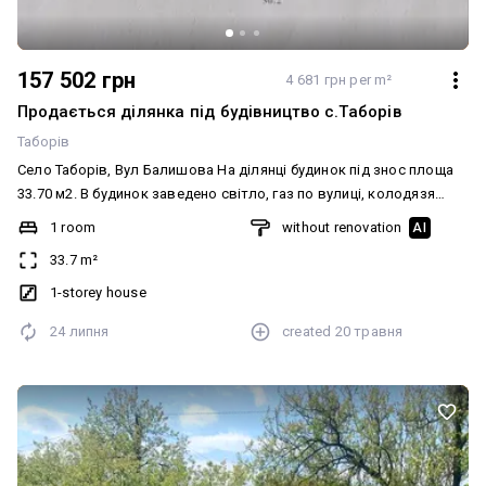
157 502 грн
4 681 грн per m²
Продається ділянка під будівництво с.Таборів
Таборів
Село Таборів, Вул Балишова На ділянці будинок під знос площа
33.70 м2. В будинок заведено світло, газ по вулиці, колодязя
немає. Земельна ділянка під будівництво 20 соток. Підїзд до
1 room
without renovation
AI
будинку асфальтований. Центр села. До річки 200 метрів. Ціна
33.7 m²
3500$ Окремо можна придбати ділянку під город що знаходиться
на сусідній вулиці(фото 3) 10 соток, 1500$. Телефонуйте для
1-storey house
запису на перегляд Пропозиція від агенції нерухомості
24 липня
created
20 травня
Додатково: Комунікації: Асфальтована дорога, Електрика