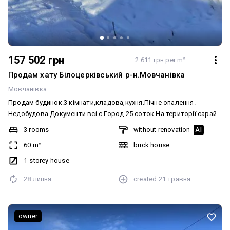
157 502 грн
2 611 грн per m²
Продам хату Білоцерківський р-н.Мовчанівка
Мовчанівка
Продам будинок.3 кімнати,кладова,кухня.Пічне опалення.
Недобудова Документи всі є Город 25 соток На території сарай
2 приміщення. Тиха асфальтована вулиця. В селі є магазин,Нова
3 rooms
without renovation
AI
пошта. Школа в сусідньому селі. До Сквири 22 км. Додатково:
60 m²
brick house
Ремонт: Після будівельників. Меблювання: Ні. Комунікації: Без
комунікацій
1-storey house
28 липня
created
21 травня
owner