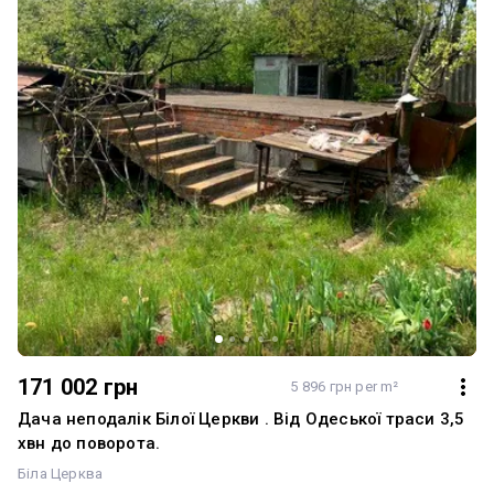
171 002 грн
5 896 грн per m²
Дача неподалік Білої Церкви . Від Одеської траси 3,5
хвн до поворота.
Біла Церква