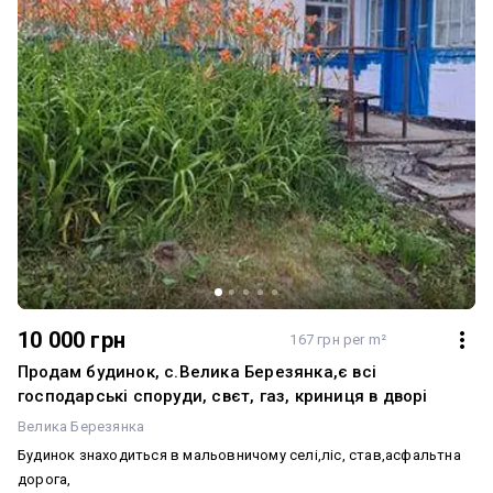
10 000 грн
167 грн per m²
Продам будинок, с.Велика Березянка,є всі
господарські споруди, свєт, газ, криниця в дворі
Велика Березянка
Будинок знаходиться в мальовничому селі,ліс, став,асфальтна
дорога,