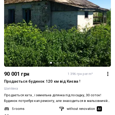
90 001 грн
1 396 грн per m²
Продається будинок 120 км від Києва !
Шапіївка
Продається хата , і земельна ділянка під посадку, 30 соток!
Будинок потребує кап.ремонту, але знаходиться в мальовничій
місцевості біля річки! До м. Сквира 7 кілометрів. Вулиця
5 rooms
without renovation
AI
газифікована (до будинку потрібно підводити ) Будинок