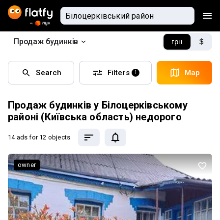
Продаж будинків
грн
$
Search
Filters
Map
1
Продаж будинків у Білоцерківському
районі (Київська область) недорого
14 ads
for 12 objects
owner