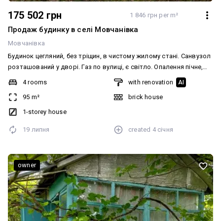
175 502 грн
1 846 грн per m²
Продаж будинку в селі Мовчанівка
Мовчанівка
Будинок цегляний, без тріщин, в чистому жилому стані. Санвузол
розташований у дворі. Газ по вулиці, є світло. Опалення пічне,
дві груби. Колодязь у дворі, але потребує відновлення.
4 rooms
with renovation
AI
Провідний інтернет по вулиці. Меблювання: Так. Оформлення
95 m²
brick house
мінімальне. Будинок цегляний, без тріщин. Село Мовчанівка,
відстань до міста Сквира 20 км, до міста Біла Церква 50 км.
1-storey house
Гарне тихе місце, доброзичливі порядні сусіди. Землі 25 сот, є
19 липня
created
4 січня
кадастровий номер, новий власник зможе приватизувати на
себе. Комфорт: Сад, город.
owner