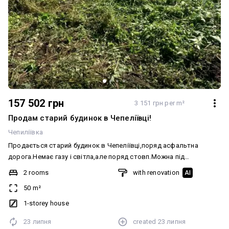
157 502 грн
3 151 грн per m²
Продам старий будинок в Чепеліївці!
Чепиліївка
Продається старий будинок в Чепеліївці,поряд асфальтна
дорога.Немає газу і світла,але поряд стовп.Можна під
забудову,рівна ділянка 40с.Торг Пропозиція від агенства
2 rooms
with renovation
AI
нерухомості
50 m²
1-storey house
23 липня
created
23 липня