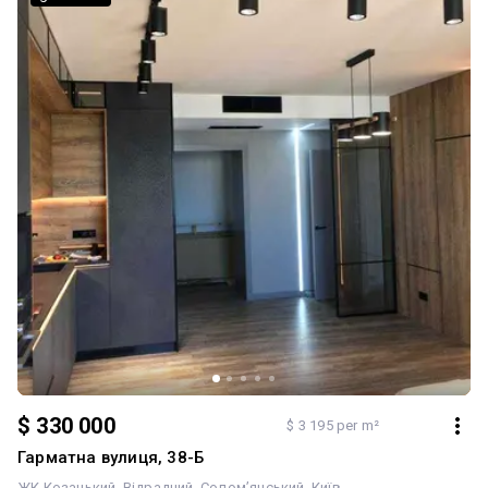
постанова тощо. Телефонуйте, щоб дізнатися більше та
домовитися про перегляд! Це чудова можливість придбати
квартиру в Києві та реалізувати ремонт своєї мрії.
$ 330 000
$ 3 195 per m²
Гарматна вулиця, 38-Б
ЖК Козацький
Відрадний
Солом’янський
Київ