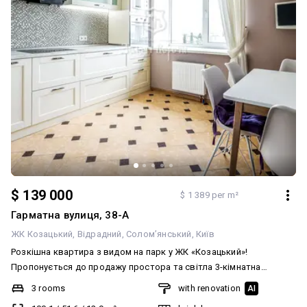
$ 139 000
$ 1 389 per m²
Гарматна вулиця, 38-А
ЖК Козацький
Відрадний
Солом’янський
Київ
Розкішна квартира з видом на парк у ЖК «Козацький»!
Пропонується до продажу простора та світла 3-кімнатна
квартира загальною площею 100 м², розташована на зручному
3 rooms
with renovation
AI
10-му поверсі 18-поверхового цегляного будинку 2015–2016