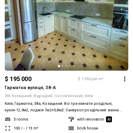
$ 195 000
$ 1 950 per m²
Гарматна вулиця, 38-А
ЖК Козацький
Відрадний
Солом’янський
Київ
Київ, Гарматна, 38а, Козацький. Всі три кімнати роздільні,
кухня-12,9м2, лоджія 7м2+0,8м2. Санвузол роздільний: ванна
кімната 3,8м2, вбиральня 1,4м2. З ремонтом! В будинку є
3 rooms
with renovation
AI
додаткова система живлення, ліфт працює навіть коли немає
100
/
-
/
13
m²
brick house
світла, три варіанти опалення: батареї ( індивідуальний облік