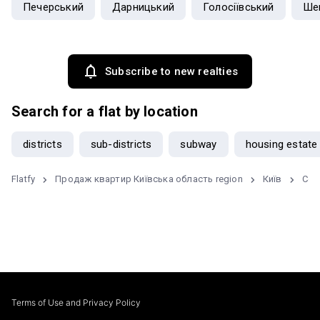
Печерський
Дарницький
Голосіївський
Ше
Subscribe to new realties
Search for a flat by location
districts
sub-districts
subway
housing estate
Flatfy
Продаж квартир Київська область region
Київ
Сол
Terms of Use and Privacy Policy