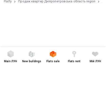
Flatfy
Продаж квартир Дніпропетровська область region
Дн
Main
ЛУН
New buildings
Flats sale
Flats rent
Мій ЛУН
Terms of Use and Privacy Policy
грн
$
чужою мовою
© 2008-2026 LUN. All rights reserved.