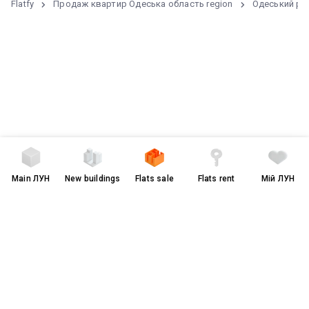
Flatfy
Продаж квартир Одеська область region
Одеський ра
Main
ЛУН
New buildings
Flats sale
Flats rent
Мій ЛУН
Terms of Use and Privacy Policy
грн
$
чужою мовою
© 2008-2026 LUN. All rights reserved.