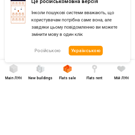
Це російськомовна версія
Flatfy
Продажа квартир Харьковская область region
Харько
Інколи пошукові системи вважають, що
користувачам потрібна саме вона, але
завдяки цьому повідомленню ви можете
змінити мову в один клік
Російською
Українською
Main
ЛУН
New buildings
Flats sale
Flats rent
Мій ЛУН
Terms of Use and Privacy Policy
грн
$
українською
© 2008-2026 LUN. All rights reserved.