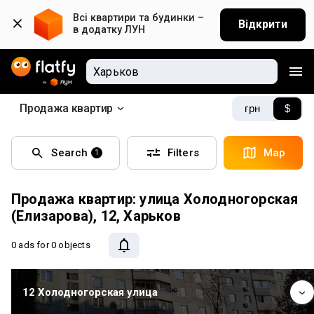
Всі квартири та будинки – 
Відкрити
в додатку ЛУН
Продажа квартир
грн
$
Search
Filters
Map
1
Продажа квартир: улица Холодногорская
(Елизарова), 12, Харьков
0 ads
for 0 objects
12 Холодногорская улица