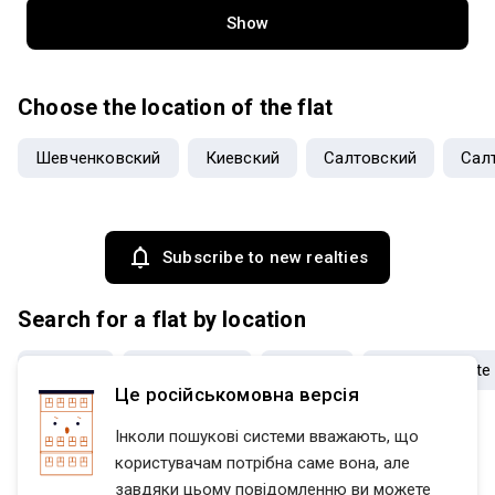
Show
Choose the location of the flat
Шевченковский
Киевский
Салтовский
Сал
Subscribe to new realties
Search for a flat by location
districts
sub-districts
subway
housing estate
Це російськомовна версія
Flatfy
Продажа квартир Харьковская область region
Харько
Інколи пошукові системи вважають, що
користувачам потрібна саме вона, але
завдяки цьому повідомленню ви можете