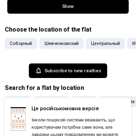
Show
Choose the location of the flat
Соборный
Шевченковский
Центральный
И
Subscribe to new realties
Search for a flat by location
districts
sub-districts
subway
housing estate
Це російськомовна версія
Flatfy
Продажа квартир Днепропетровская область region
Інколи пошукові системи вважають, що
користувачам потрібна саме вона, але
завдяки цьому повідомленню ви можете