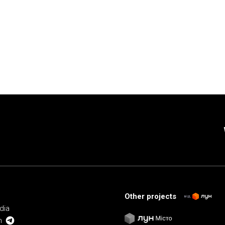
Other projects
від
dia
m