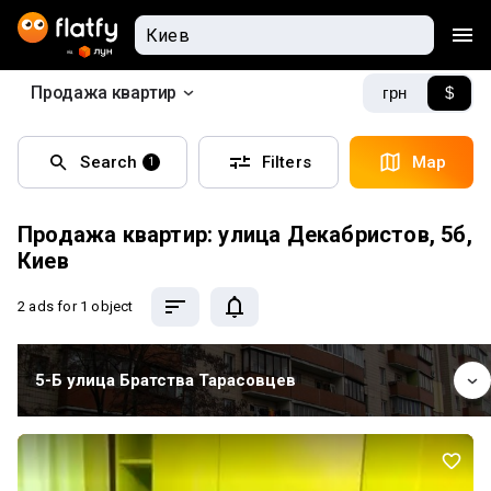
Продажа квартир
грн
$
Search
Filters
Map
1
Продажа квартир: улица Декабристов, 5б,
Киев
2 ads
for 1 object
5-Б улица Братства Тарасовцев