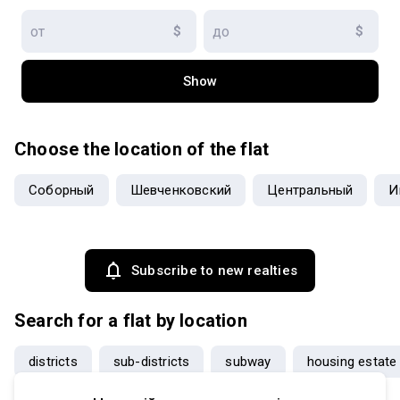
$
$
Show
Choose the location of the flat
Соборный
Шевченковский
Центральный
И
Subscribe to new realties
Search for a flat by location
districts
sub-districts
subway
housing estate