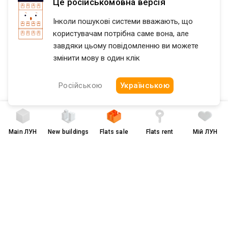
Це російськомовна версія
Flatfy
Продажа квартир Днепропетровская область region
Інколи пошукові системи вважають, що
користувачам потрібна саме вона, але
завдяки цьому повідомленню ви можете
змінити мову в один клік
Російською
Українською
Main
ЛУН
New buildings
Flats sale
Flats rent
Мій ЛУН
Terms of Use and Privacy Policy
грн
$
українською
© 2008-2026 LUN. All rights reserved.