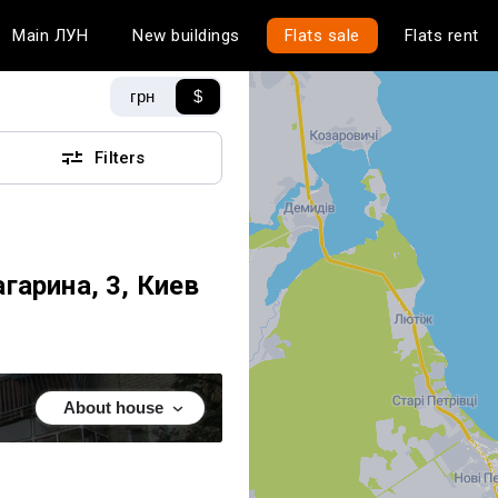
Main
ЛУН
New buildings
Flats sale
Flats rent
грн
$
Filters
гарина, 3, Киев
About house