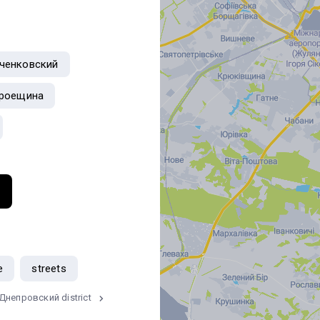
ченковский
роещина
e
streets
Днепровский district