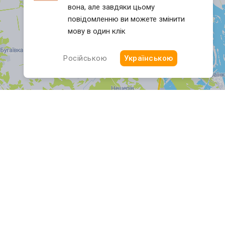
вона, але завдяки цьому
повідомленню ви можете змінити
мову в один клік
Російською
Українською
© OpenMapTiles
© OpenStreetMap contributors
We are on social networks