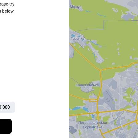
ease try
s below.
0 000