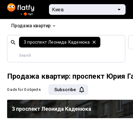
Продажа квартир
Search
3 проспект Леонида Каденюка
by
geographical
features
Продажа квартир: проспект Юрия Га
Subscribe
0 ads
for 0 objects
3 проспект Леонида Каденюка