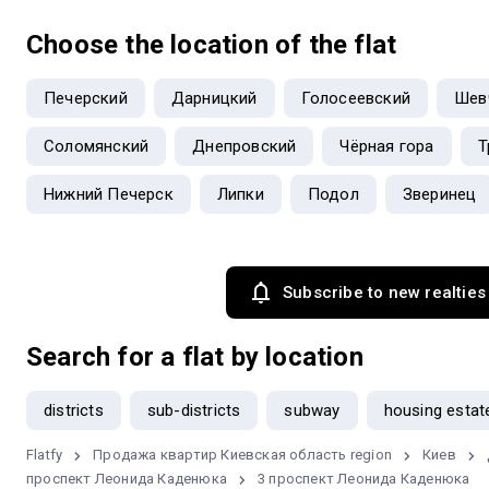
Choose the location of the flat
Печерский
Дарницкий
Голосеевский
Шев
Соломянский
Днепровский
Чёрная гора
Т
Нижний Печерск
Липки
Подол
Зверинец
Subscribe to new realties
Search for a flat by location
districts
sub-districts
subway
housing estat
Flatfy
Продажа квартир Киевская область region
Киев
проспект Леонида Каденюка
3 проспект Леонида Каденюка