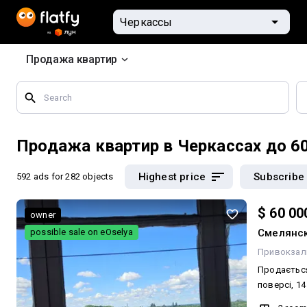
Продажа квартир
Search
by
geographical
features
Продажа квартир в Черкассах до 6
Highest price
Subscribe
592 ads
for 282 objects
$ 60 00
owner
possible sale on eOselya
Смелянск
Привокзал
Продається
поверсі, 1
будинку, ра