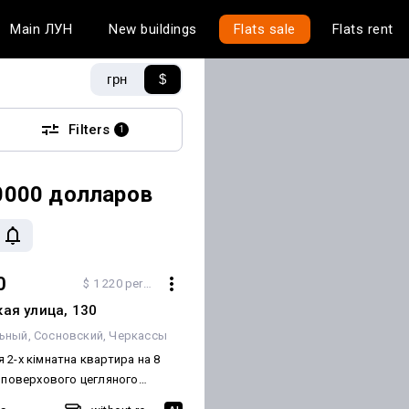
Main
ЛУН
New buildings
Flats sale
Flats rent
грн
$
Filters
1
0000 долларов
0
$ 1 220 per m²
ая улица, 130
ьный
Сосновский
Черкассы
 2-х кімнатна квартира на 8
4 поверхового цегляного
йон ПЗР, вул.Смілянська 130.