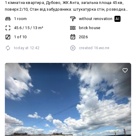
Озёрная улица
Хмельницкий
1 к. Виставка Площа 43 кВ. Поверх 3/10 Після будівельників
Гарне місце розташування Телефонуйте
1 room
without renovation
AI
43
/
16
/
8
m²
3 of 10
today at
06:34
created
today at
06:34