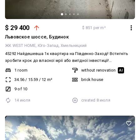
комісія та переуступка; Не втрачайте гарячу пропозицію. Деталі
за телефоном.
$ 31 000
$ 939 per m²
Нижняя Береговая улица, Будинок
ЖК Spring Town New Riviera
Хмельницкий
40514 НАЙДЕШЕВША квартира в новобудові на етапі здачі!