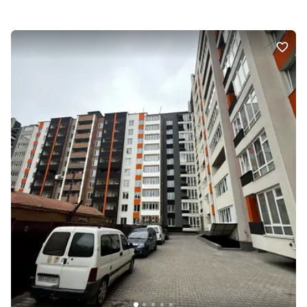
$ 30 000
$ 500 per m²
вулиця Шевченка, Будинок 1
ЖК Академ городок
ЖД
Хмельницкий
ID-28483 Продаж 2к квартири на ЗД - поверх: 8 з 10; - площа: 60
кв.м., (кухня: 11 кв.м); - планування: не кутова; - ремонт: стан від
забудовника: штукатурка, стяжка підлоги, розводка електрики
2 rooms
without renovation
AI
та опалення, радіатори, газовий котел, вхідні двері, вікна; -