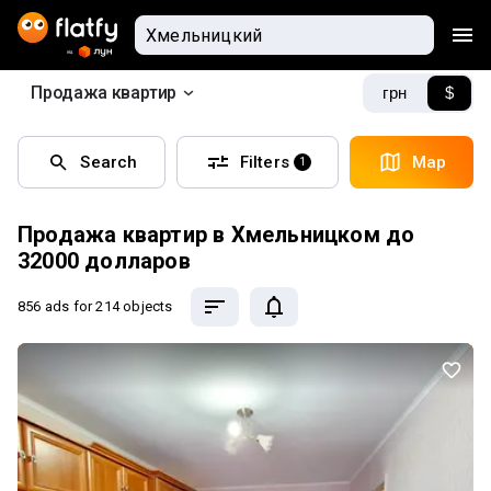
Продажа квартир
грн
$
Search
Filters
Map
1
Продажа квартир в Хмельницком до
32000 долларов
856 ads
for 214 objects