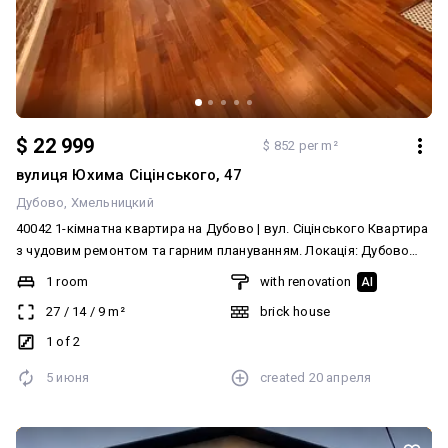
Продаж м. Хмельницький Вул. Польова , 15 Смарт-квартира
площею 21,6 м.кв., 3 поверх з 4 Новобудова Власна котельня
газова Лічильник тепла на кожну квартиру окремо Стіни
1 room
without renovation
AI
штукатурка Долівка стяжка
21.6
/
18.6
/
2
m²
brick house
3 of 4
2024
today at
20:04
created
29 июля