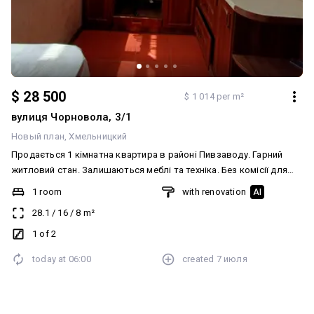
$ 28 500
$ 1 014 per m²
вулиця Чорновола, 3/1
Новый план
Хмельницкий
Продається 1 кімнатна квартира в районі Пивзаводу. Гарний
житловий стан. Залишаються меблі та техніка. Без комісії для
покупця. Детальна інформація по телефону.
1 room
with renovation
AI
28.1
/
16
/
8
m²
1 of 2
today at
06:00
created
7 июля