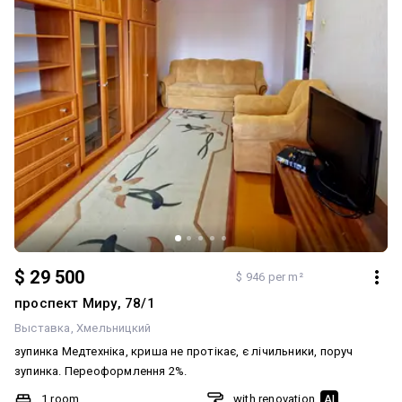
$ 29 500
$ 946 per m²
проспект Миру, 78/1
Выставка
Хмельницкий
зупинка Медтехніка, криша не протікає, є лічильники, поруч
зупинка. Переоформлення 2%.
1 room
with renovation
AI