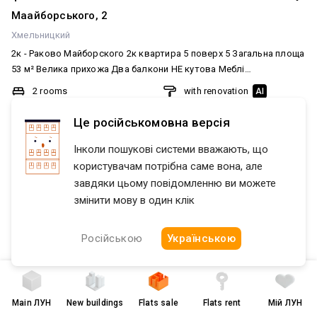
$ 29 500
$ 641 per m²
Старокостянтинівське шосе
Хмельницкий
1 к. Виставка Площа 43 кВ. Поверх 4/10 Після будівельників
Це російськомовна версія
Гарне місце розташування Телефонуйте
1 room
without renovation
AI
Інколи пошукові системи вважають, що
46
/
22
/
12
m²
користувачам потрібна саме вона, але
завдяки цьому повідомленню ви можете
4 of 10
змінити мову в один клік
today at
06:33
created
today at
06:33
Російською
Українською
Main
ЛУН
New buildings
Flats sale
Flats rent
Мій ЛУН