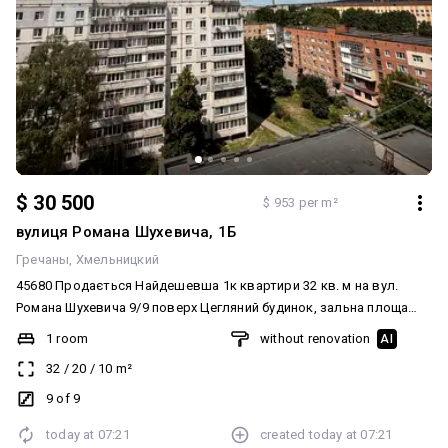
$ 31 000
$ 585 per m²
Маайборського, 2
Хмельницкий
2к - Раково Майборского 2к квартира 5 поверх 5 Загальна площа
53 м² Велика прихожа Два балкони НЕ кутова Меблі
залишаються. Торг можливий Оформлення мінімальне.
2 rooms
with renovation
AI
Детальніше за вказаним номером
53
/
24
/
9
m²