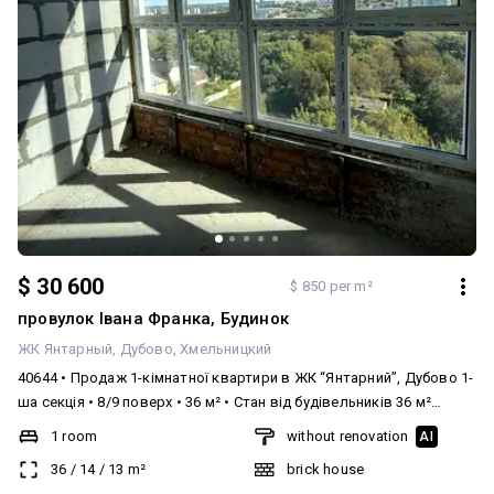
багато світла. Будинок зовні утеплений, що гарантує тепло та
yesterday at
10:57
created
27 мая
комфорт. Здача 1-ї секції — І квартал 2026 року Професійний
юридичний супровід від початку і до завершення угоди.
Звертайтесь ! Гарнатую підтримку і допомогу у виборі протягом
всього часу співпраці з Вами . Це вигідна інвестиція для
інвесторів, а для майбутніх власників — простір для сімейного
затишку та життя «під себе». Деталі інтер’єру: є можливість
зробити ремонт по своєму смаку Будинок та двір: тихий,
затишний двір Інфраструктура: Інфраструктура навколо пров.
Івана Франка, 10 (Дубово, Хмельницький) Район комфортний для
життя та інвестицій — усе необхідне поруч: 🛒 Магазини та
сервіси Продуктові та супермаркети в пішій доступності.
Невеликі торгові точки для швидких покупок. 🏫 Освіта Дитячі
садки та школи поряд — зручно для сімей з дітьми. 🏥 Медицина
Лікарні, приватні кабінети, стоматології — все в районі. ☕
Дозвілля та харчування Кафе, ресторани та невеликі заклади
громадського харчування. 🚌 Транспорт Зручне сполучення з
іншими районами міста: маршрутки та автобуси. Переваги для
життя: Вся інфраструктура в пішій доступності — економія часу
на повсякденні справи. Тиша та спокійний двір для сімейного