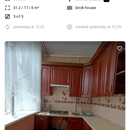
31.2
/
17
/
6
m²
brick house
5 of 5
yesterday at
12:33
created
yesterday at
12:29