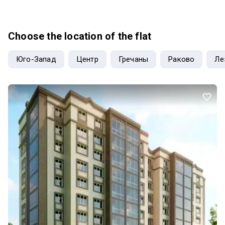
3 of 5
today at
06:34
created
today at
06:34