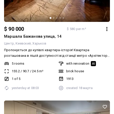
$ 90 000
$ 580 per m²
Маршала Бажанова улица, 14
Центр
Киевский
Харьков
Пропонується до купівлі квартира-історія! Квартира
розташована в пішій доступності від станції метро «Архітектора
Бекетова». Вул. Чорноглазівська, 14 (колишній прибутковий
5 rooms
with renovation
AI
будинок Гельферіха). Велич таких будівель не передати словами.
155.2
/
90.7
/
24.5
m²
brick house
Метрові цегляні стіни, висота стель — 4,5 м. Окремо є власне
бомбосховище (використовується як спортзал). Формат
1 of 5
1913
квартири: 5 ізольованих кімнат, кухня 25 м². Гарна альтернатива
yesterday at
08:03
created
18 марта
приватному будинку. Покази у зручний для Вас час. Розглянемо
продаж за сертифікатом! https://vt.tiktok.com/ZSu4MVGu8/