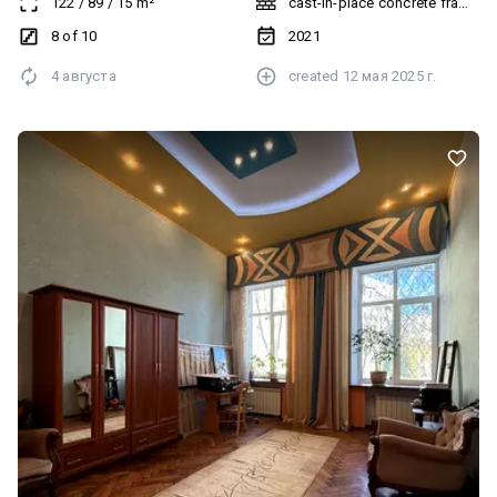
122
/
89
/
15
m²
cast-in-place concrete frame bu
8 of 10
2021
4 августа
created
12 мая 2025 г.