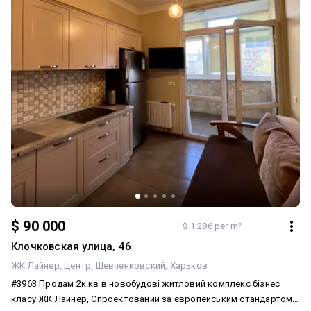
записуйтесь на перегляд!
$ 90 000
$ 1 286 per m²
Клочковская улица, 46
ЖК Лайнер
Центр
Шевченковский
Харьков
#3963 Продам 2к.кв в новобудові житловий комплекс бізнес
класу ЖК Лайнер, Спроектований за європейським стандартом.