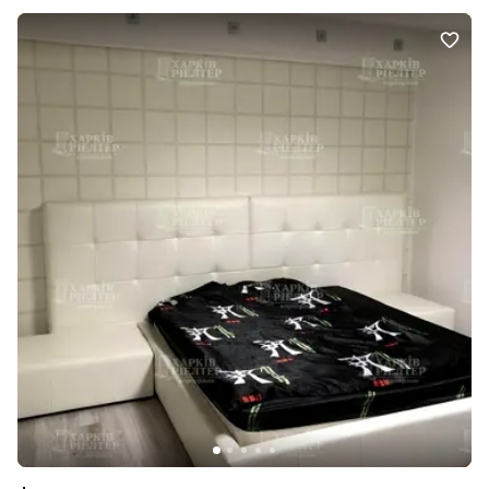
шару QSB. На підлозі італійський керамограніт.