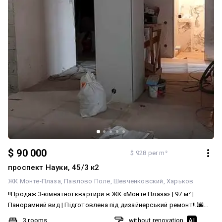
$ 90 000
$ 928 per m²
проспект Науки, 45/3 к2
ЖК Монте-Плаза
Павлово Поле
Шевченковский
Харьков
‼️Продаж 3-кімнатної квартири в ЖК «Монте Плаза» | 97 м² |
Панорамний вид | Підготовлена під дизайнерський ремонт‼️ 🌆
Пропонується до продажу простора квартира в одному з
3 rooms
without renovation
AI