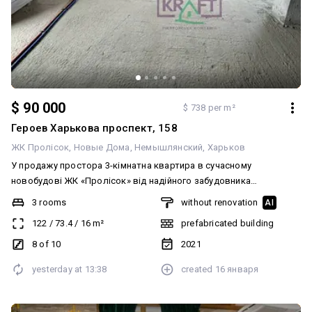
$ 90 000
$ 738 per m²
Героев Харькова проспект, 158
ЖК Пролісок
Новые Дома
Немышлянский
Харьков
У продажу простора 3-кімнатна квартира в сучасному
новобудові ЖК «Пролісок» від надійного забудовника
Житлобуд-2, у пішій доступності від метро «Палац Спорту». Про
3 rooms
without renovation
AI
комплекс: — будинок зданий в експлуатацію, комплекс повністю
122
/
73.4
/
16
m²
prefabricated building
заселений — закрита територія з охороною — на території:
кав’ярні, магазини, дитячі садочки, сучасні дитячі майданчики та
8 of 10
2021
вся необхідна інфраструктура для комфортного життя Про
yesterday at
13:38
created
16 января
квартиру: — загальна площа — 122 м² — 3 роздільні кімнати — 2
санвузли — гардеробна кімната — велика простора кухня —
вдале та функціональне планування — квартира під ремонт,