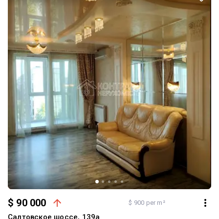
запитання, готові до Ваших пропозицій!. 3D-тур цього об'єкту ви
можете подивитись на нашому сайті: kn.ua/ua/r3d/135253 ; ID
объекта - RE-135253
$ 90 000
$ 900 per m²
Салтовское шоссе, 139а