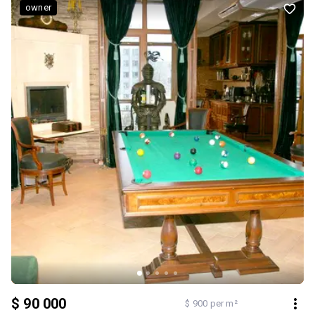
ідеальна можливість реалізувати дизайн на свій смак Є
owner
відеоогляд квартири. Можливі варіанти придбання: — готівка —
сертифікат «єВідновлення» — по програмі єОселя —
криптовалюта Показ за домовленістю.
$ 90 000
$ 900 per m²