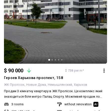
квартира ▢ центр міста ▢ сучасний будинок ▢ закрита
територія ▢ готовність до проживання ▢ високий інвестиційний
потенціал ──────────────────────────── ▢ ПЕРЕГЛЯД
— за домовленістю
$ 90 000
$ 738 per m²
Героев Харькова проспект, 158
ЖК Пролісок
Новые Дома
Немышлянский
Харьков
Продам 3 кімнатну квартиру в ЖК Пролісок. Це комплекс який
знаходиться біля метро Палац Спорту. Можливий продаж по
сертифікату Є Відновлення Всі подробиці за номером телефону.
3 rooms
without renovation
AI