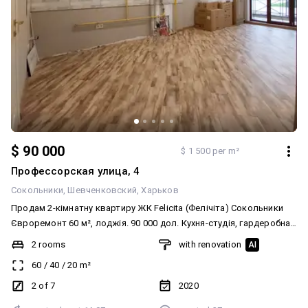
$ 90 000
$ 1 500 per m²
Профессорская улица, 4
Сокольники
Шевченковский
Харьков
Продам 2-кімнатну квартиру ЖК Felicita (Фелічіта) Сокольники
Євроремонт 60 м², лоджія. 90 000 дол. Кухня-студія, гардеробна,
спальня, санвузол суміщений Закрита територія, що
2 rooms
with renovation
AI
охороняється
60
/
40
/
20
m²
2 of 7
2020