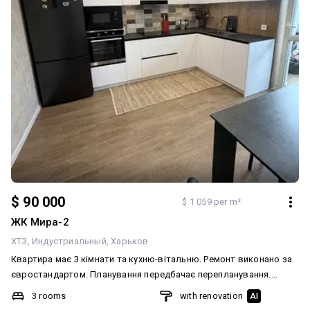
$ 90 000
$ 1 059 per m²
ЖК Мира-2
ХТЗ
Индустриальный
Харьков
Квартира має 3 кімнати та кухню-вітальню. Ремонт виконано за
євростандартом. Планування передбачає перепланування.
Система опалення централізована. В квартирі встановлено
3 rooms
with renovation
AI
бойлер з віддаленим керуванням. Також є підігрів підлоги у