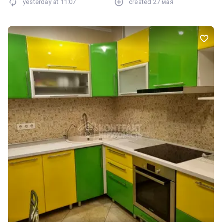
yesterday at
11:07
created
27 мая