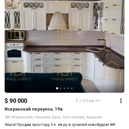
$ 90 000
$ 1 125 per m²
Искринский переулок, 19в
ЖК Искринский
Рашкина Дача
Салтовский
Харьков
Увага! Продам простору 2-к. кв-ру в сучасній новобудові ЖК