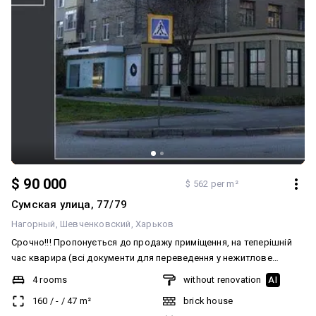
$ 90 000
$ 562 per m²
Сумская улица, 77/79
Нагорный
Шевченковский
Харьков
Срочно!!! Пропонується до продажу приміщення, на теперішній
час кварира (всі документи для переведення у нежитлове
отримані) для будь - якої діяльності, проведено частковий
4 rooms
without renovation
AI
ремонт, підключено електрику - 20 квт. Адреса - вул. Сумська,
160
/
-
/
47
m²
brick house
77/79 (навпроти парку Горького). !!! Також, є можливість