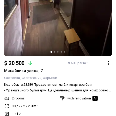
$ 20 500
$ 683 per m²
Михайлика улица, 7
Салтовка
Салтовский
Харьков
Код обєкта 23289 Продаєтся світла 2-к квартира біля
«Французького бульвару»! Це ідеальне рішення для комфортного
життя або вигідної оренди в районі з розвиненою
2 rooms
with renovation
AI
інфраструктурою. Чому варто обрати саме цю квартиру: У
30
/
27.2
/
2.8
m²
коридорі встановлена велика та містка шафа-купе з
дзеркальними дверима в повний зріст. Функціональна
1 of 2