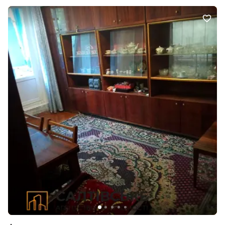
код на наші номери в месенджерах Viber/Telegram/WhatsApp або
просто в смс-повідомленні та з Вами звяжуться найближчим
часом.