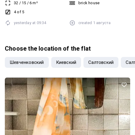
32
/
15
/
6
m²
brick house
поверсі/5. Квартира однокімнатна, простора 32м2 загальна
площа. Квартира в житловому стані, но більше під ремонт.
4 of 5
Балкон з видом на проспект Науки!!! Меблі залишаються. Вас
yesterday at
09:34
created
1 августа
чекає квартира з великим потенціалом!
Choose the location of the flat
Шевченковский
Киевский
Салтовский
Сал