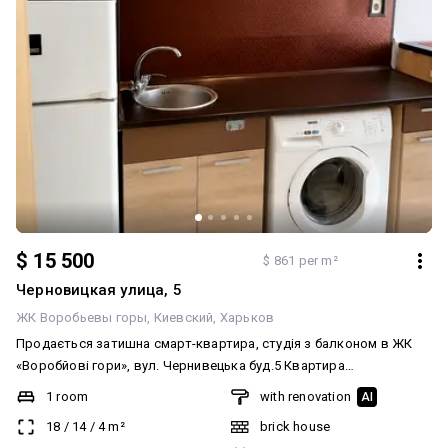
$ 15 500
$ 861 per m²
Черновицкая улица, 5
ЖК Воробьевы горы
Киевский
Харьков
Продається затишна смарт-квартира, студія з балконом в ЖК
«Воробйові гори», вул. Чернивецька буд.5 Квартира
розташована на 5-му поверсі сучасного будинку, площа 18 м²,
1 room
with renovation
AI
продумане студійне планування з ефективним зонуванням
18
/
14
/
4
m²
brick house
простору, усе компактно, зручно й функціонально! Гарний стан —