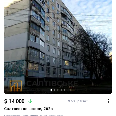
$ 14 000
$ 500 per m²
Салтовское шоссе, 262а
Салтовка
Немышлянский
Харьков