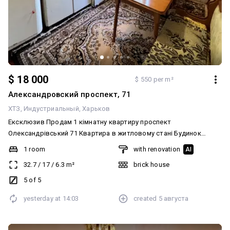
$ 18 000
$ 550 per m²
Александровский проспект, 71
ХТЗ
Индустриальный
Харьков
Ексклюзив Продам 1 кімнатну квартиру проспект
Олександрівський 71 Квартира в житловому стані Будинок
цегляний Квартира не кутова Можна придбати за готівку або
1 room
with renovation
AI
держ програмами Власники в Україні Показ по домовленості
32.7
/
17
/
6.3
m²
brick house
ключі на руках
5 of 5
yesterday at
14:03
created
5 августа