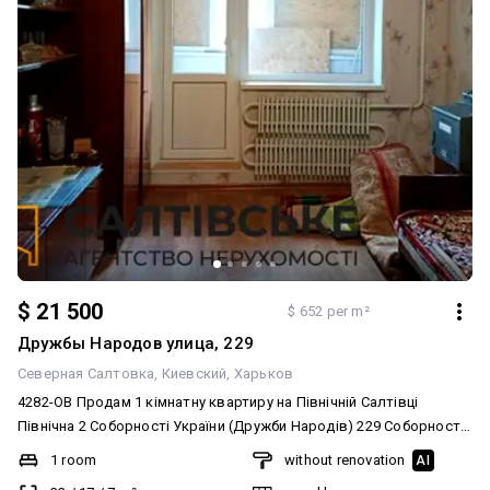
$ 21 500
$ 652 per m²
Дружбы Народов улица, 229
Северная Салтовка
Киевский
Харьков
4282-ОВ Продам 1 кімнатну квартиру на Північній Салтівці
Північна 2 Соборності України (Дружби Народів) 229 Соборности
Украины (Дружбы Народов) 229 Поверх: 1/9 Площа: 33/17/7м2
1 room
without renovation
AI
Планування: одностороння Тип будинку: панельний, чеський