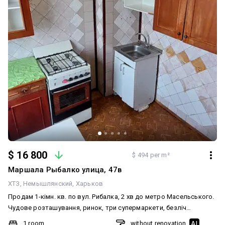
$ 16 800
$ 494 per m²
Маршала Рыбалко улица, 47в
ХТЗ
Немышлянский
Харьков
Продам 1-кімн. кв. по вул. Рибалка, 2 хв до метро Масельського.
Чудове розташування, ринок, три супермаркети, безліч
магазинів, транспорт, метро — усе це за 2 хвилини ходьби від
1 room
without renovation
AI