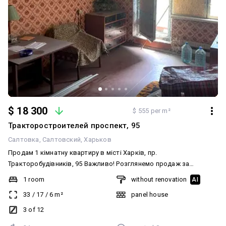
$ 18 300
$ 555 per m²
Тракторостроителей проспект, 95
Салтовка
Салтовский
Харьков
Продам 1 кімнатну квартиру в місті Харків, пр.
Тракторобудівників, 95 Важливо! Розглянемо продаж за
Сертифікатом. Зручне розташування, поряд вся інфраструктура.
1 room
without renovation
AI
Квартира знаходиться на 3-му поверсі 12-ти поверхового
33
/
17
/
6
m²
panel house
будинку. Загальна площа – 32 м.кв., кухня – 7 м.кв. Квартира в
скромному житловому стані. Компанія "Квартира Нова" (Kvartira
3 of 12
Nova) має можливість консультувати українською, англійською