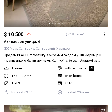
$ 10 500
$ 618 per m²
Ахиезеров улица, 6
ЖК Мрія
Салтовка
Салтовский
Харьков
Продам РЕАЛЬНУ гостінку з окремим входом у ЖК «Мрія» р-н
Французького бульвару, (вул. Халтуріна, 6) вул. Академіків
Ахієзерів, 6 З меблями та технікою — 12 000 у. о. Без меблів та
1 room
with renovation
AI
техніки — 10 500 у. о. - 1/3 поверх цегляного будинку - Загальна
17
/
12
/
2
m²
brick house
площа — 17 м² - Свіжий сучасний ремонт - Санвузол роздільний -
Окремий вхід - Закритий двір - Низькі комунальні платежі
1 of 3
2016
Чудовий варіант для життя або під оренду. Зручне
today at
03:04
created
20 июня
розташування, поруч транспорт, магазини та Французький
бульвар.