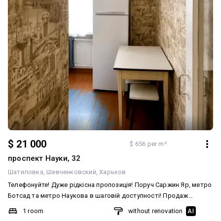
$ 21 000
$ 656 per m²
проспект Науки, 32
Шатиловка
Шевченковский
Харьков
Телефонуйте! Дуже рідкісна пропозиція! Поруч Саржин Яр, метро
Ботсад та метро Наукова в шаговій доступності! Продаж
квартири в самому центрі міста Харків, за адресою проспект
1 room
without renovation
AI
Науки 32, цегляний будинок , квартира знаходиться на 4