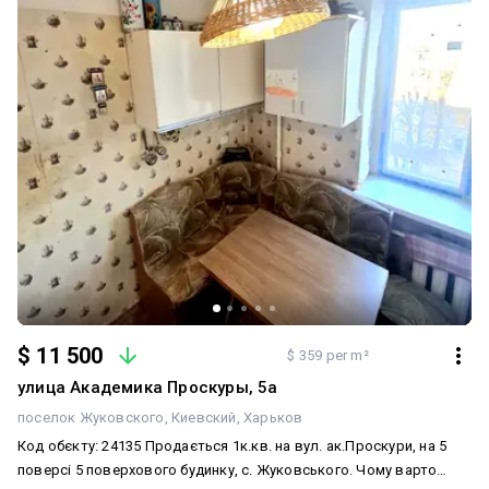
$ 11 500
$ 359 per m²
улица Академика Проскуры, 5а
поселок Жуковского
Киевский
Харьков
Код обєкту: 24135 Продається 1к.кв. на вул. ак.Проскури, на 5
поверсі 5 поверхового будинку, с. Жуковського. Чому варто