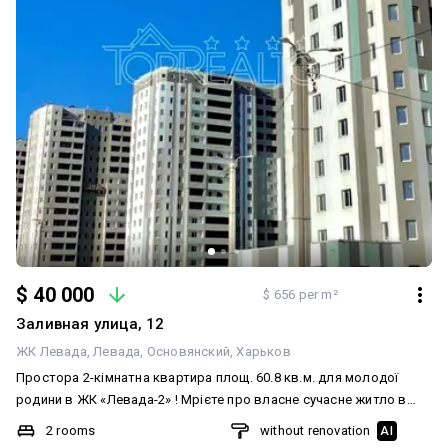
$ 40 000
$ 656 per m²
Заливная улица, 12
ЖК Левада
Левада
Основянский
Харьков
Простора 2-кімнатна квартира площ. 60.8 кв.м. для молодої
родини в ЖК «Левада-2» ! Мрієте про власне сучасне житло в
новобудові, де буде достатньо місця для комфортного життя
2 rooms
without renovation
AI
всієї родини? Тоді ця квартира саме для вас! ЖК «Левада-2», вул.