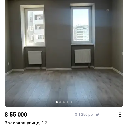
два санвузли, просторий хол 15 кв.м. Двостороння. Вікна
виходять на тихий бік. Квартира у будiвельному станi. Вартість –
$69,9 тис. + послуги АН. Торг.
$ 55 000
$ 1 250 per m²
Заливная улица, 12