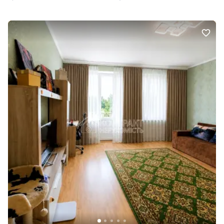
Встановлений індивідуальний лічильник на опалення • Просторе
та функціональне планування • Зручний 2-й поверх •
Відеоспостереження на території комплексу • Закрита
територія, охорона • Сучасні ліфти, доглянутий під’їзд
Розташування та інфраструктура: • Початок Аерокосмічного
проспекту • У пішій доступності метро «Левада» та «Спортивна»
• Поруч супермаркети, ринок, школи, дитячі садки, аптеки, кафе •
Зручна транспортна розв’язка 📞 Деталі та умови — за
телефоном. Запрошую на перегляд у зручний для вас час.