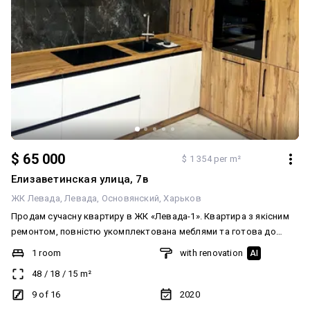
$ 65 000
$ 1 354 per m²
Елизаветинская улица, 7в
ЖК Левада
Левада
Основянский
Харьков
Продам сучасну квартиру в ЖК «Левада-1». Квартира з якісним
ремонтом, повністю укомплектована меблями та готова до
проживання. Просторе та функціональне планування,
1 room
with renovation
AI
гардеробна, балкон/лоджія, встановлений кондиціонер. Кухня
48
/
18
/
15
m²
обладнана всією необхідною технікою: холодильник, варильна
поверхня, духова шафа, плита, мікрохвильова піч, посудомийна
9 of 16
2020
машина та пральна машина. Санвузол з ванною. Будинок