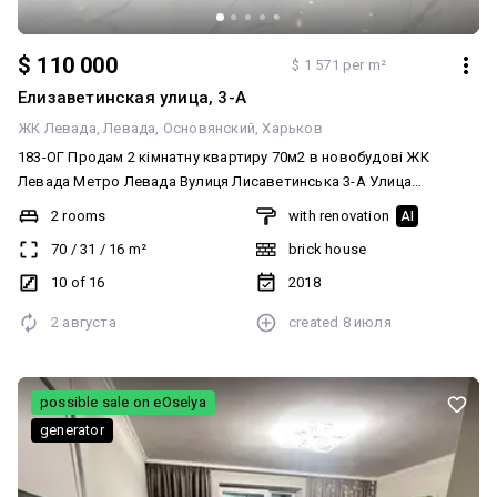
$ 110 000
$ 1 571 per m²
Елизаветинская улица, 3-А
ЖК Левада
Левада
Основянский
Харьков
183-ОГ Продам 2 кімнатну квартиру 70м2 в новобудові ЖК
Левада Метро Левада Вулиця Лисаветинська 3-А Улица
Лизаветинская 3-А Поверх: 8/16 Площа: 70/31/16м2 Планування:
2 rooms
with renovation
AI
двустороння, кухня-студія дві кімнати Тип будинку: цегляний
70
/
31
/
16
m²
brick house
Сучасний ремонт, тепла підлога, продаж з меблями та технікою.
Ціна: 110 000 у.о. торг реальному покупцю (код обєкту 183-ОГ)
10 of 16
2018
2 августа
created
8 июля
possible sale on eOselya
generator