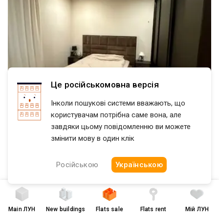
заселення — Ремонт виконаний для власного проживання, без
Шевченковский
Киевский
Салтовский
Сал
компромісів у якості 📍 **Локація:** Квартира розташована в
комфортному районі міста. До станції метро **«Наукова» —
близько 7 хвилин пішки**. Поруч зупинки громадського
транспорту, трамвай, дитячий садок та підземна школа. 💰
**Ціна — 87 000 $** Можливий торг. 📞 **Телефонуйте, щоб
дізнатися деталі та домовитися про перегляд!**
Це російськомовна версія
Інколи пошукові системи вважають, що
користувачам потрібна саме вона, але
завдяки цьому повідомленню ви можете
змінити мову в один клік
Російською
Українською
Main
ЛУН
New buildings
Flats sale
Flats rent
Мій ЛУН