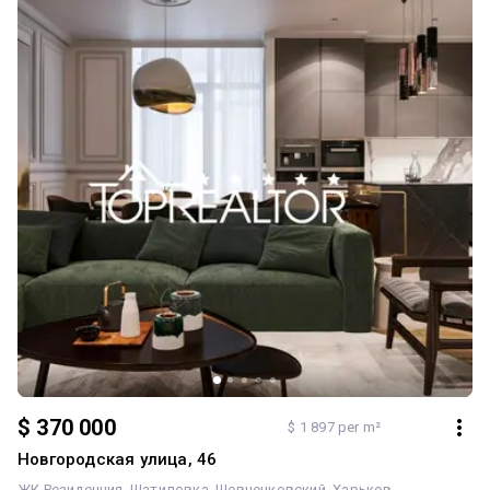
підготовчих робіт ✔️ - Зведені всі внутрішні перегородки 🧱 -
Замінено вхідні двері 🚪 - Закуплені міжкімнатні двері 📦 -
Виконано розрахунок системи кондиціювання ❄️ Ви заощаджуєте
місяці ремонту ⏳ і відразу переходите до чистового оздоблення
🎯 Про комплекс 🏡: - Преміум-клас ⭐ - Закрита територія 🔒 -
Охорона та відеоспостереження 🎥 - Підземний паркінг 🚗 -
Сучасна інфраструктура 🏙️ Локація 📍: - 5 хвилин до центру міста
🚶 ♂️ - Поруч школи та дитячі садки 🏫 - Парки, сквери та зони
відпочинку 🌳 - Кафе, ресторани, магазини, ТЦ ☕🛍️ Додатково 💰:
Підземний паркінг - 22 000 $ 🚗 Бонус 🎁: Готовий дизайн-проект -
у подарунок новому власнику ✨ Переваги 💎: - Панорамні види,
які не перекриють 🌅 - Продумане планування 📏 - Суттєва
економія часу на ремонті ⏱️ - Престижний житловий комплекс 🏆
Телефонуйте прямо зараз 📞 – такі квартири довго не
затримуються на ринку 🔥
$ 370 000
$ 1 897 per m²
Новгородская улица, 46
ЖК Резиденция
Шатиловка
Шевченковский
Харьков