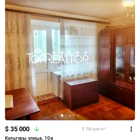
поверх-три окремі спальні, сан. вузол із душовою кабіною,
окрема пральна кімната. Квартира обладнана автономним
підігрівом (підлога, стіни) та охолодження (стіни) на базі
електричного теплонасосу, охоронною та пожежною
сигналізацією. У будинку своя котельня, підземний та наземний
паркінг, відеоспостереження, цілодобова охорона. Закрите
подвір'я з дитячим майданчиком. У пішій доступності парк
Горького та Саржин яр, м. Ботанічний сад, зупинки наземного
транспорту, школа, садок, магазини, ресторани, спортзали –
все, що необхідно для комфортного проживання. Площа 162 м.
кв. Вартість 315000 у.о. Реальному покупцю торг! Окремо можна
придбати паркомісця!Працюємо з державними програмами.
$ 35 000
$ 700 per m²
Культуры улица, 10а