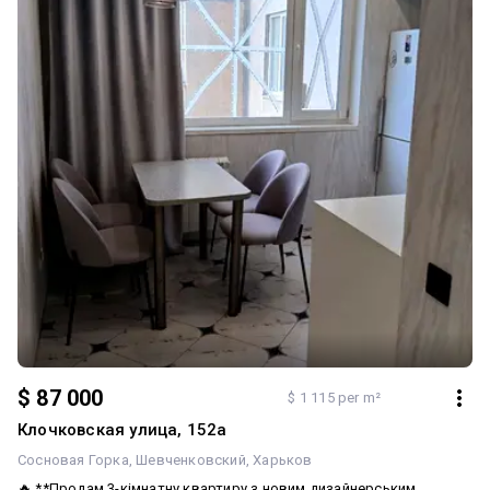
23к
38к
50к
$
$
$
in
in
in
+2%
+1%
0%
six months
six months
six months