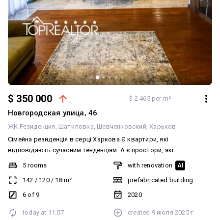
$ 350 000
$ 2 465 per m²
Новгородская улица, 46
ЖК Резиденция
Шатиловка
Шевченковский
Харьков
Сімейна резиденція в серці Харкова Є квартири, які
відповідають сучасним тенденціям. А є простори, які
залишаються актуальними незалежно від моди. Саме такою є ця
5 rooms
with renovation
AI
приватна резиденція в ЖК «Резиденція»— одному з
142
/
120
/
18
m²
prefabricated building
найпрестижніших будинків Харкова від компанії «Авантаж», де
класична архітектура, високий рівень сервісу та бездоганна
6 of 9
2020
локація створюють особливий стиль життя. Ця квартира
today at
11:57
created
9 июля 2025 г.
створювалася для великої родини. Для ранків, коли всі