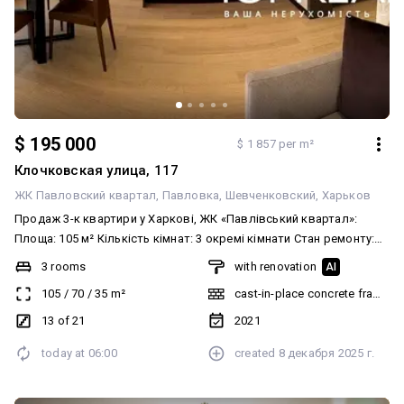
$ 195 000
$ 1 857 per m²
Клочковская улица, 117
ЖК Павловский квартал
Павловка
Шевченковский
Харьков
Продаж 3-к квартири у Харкові, ЖК «Павлівський квартал»:
Площа: 105 м² Кількість кімнат: 3 окремі кімнати Стан ремонту:
Авторський проєкт Поверх: 13/21 Розташування: Харків, ЖК
3 rooms
with renovation
AI
«Павлівський квартал» у центральній частині міста. Поруч
105
/
70
/
35
m²
cast-in-place concrete frame bu
супермаркети, кафе, банки, салони, лікарні. Ціна: 195 000 $
Телефон для деталей та перегляду: 066-335-65-60 Яна Код
13 of 21
2021
об'єкта: 31090 Видова квартира з панорамним склінням на місто.
today at
06:00
created
8 декабря 2025 г.
Простора кухня-вітальня, 2 спальні у двір, 2 санвузли,
гардеробна. Ремонт із дорогих матеріалів, європейська техніка.
Комплекс бізнес-класу з відеоспостереженням, дворівневим