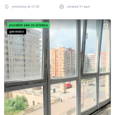
ексклюзивний ремонт. Сталінка 100%. Висота стель 3 метри, ЗБ
yesterday at
07:03
created
31 мая
перекриття. В будинку є повноцінне сучасне укриття! Компанія
"Квартира Нова" (Kvartira Nova) має можливість консультувати
українською, англійською та російською мовами. Вартість
квартири – 36 тис. дол. + агентські послуги
possible sale on eOselya
generator