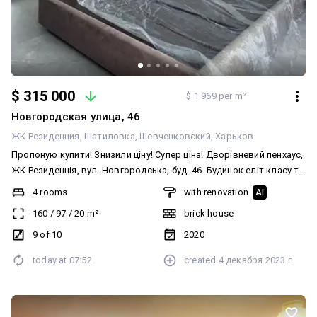
$ 315 000
$ 1 969 per m²
Новгородская улица, 46
ЖК Резиденция
Шатиловка
Шевченковский
Харьков
Пропоную купити! Знизили ціну! Супер ціна! Дворівневий пенхаус,
ЖК Резиденція, вул. Новгородська, буд. 46. Будинок еліт класу та
отримати паркінг в подарунок. У квартирі виконаний стильний,
4 rooms
with renovation
AI
авторський ремонт із використанням дорогих, якісних
160
/
97
/
20
m²
brick house
матеріалів. Вдала кольорова гама з елементами декору
надають квартирі вишуканості та затишку, сучасне освітлення-
9 of 10
2020
індивідуальності та стилю, сантехніка імпортного виробництва,
today at
07:52
created
4 декабря 2023 г.
меблі відомих італійських брендів. Формат квартири: перший
поверх-просторна вітальня 60 м.кв. з кухонною зоною та
функціональним островом, гостьова кімната, сан. вузол з
душовою кабінкою, балкон засклений та холодний; другий