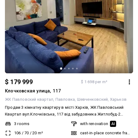
$ 179 999
$ 1 698 per m²
Клочковская улица, 117
ЖК Павловский квартал
Павловка
Шевченковский
Харьков
Продам 3 кімнатну квартиру в місті Харків, ЖК Павловський
Квартал вул.Клочківська, 117 від забудовника Житлобуд-2
Важливо! Розглянемо продаж за Сертифікатом. Зручне
3 rooms
with renovation
AI
розташування, поряд вся інфраструктура. Квартира
106
/
70
/
20
m²
cast-in-place concrete frame bu
знаходиться на 11-му поверсі 21-го поверхового будинку.