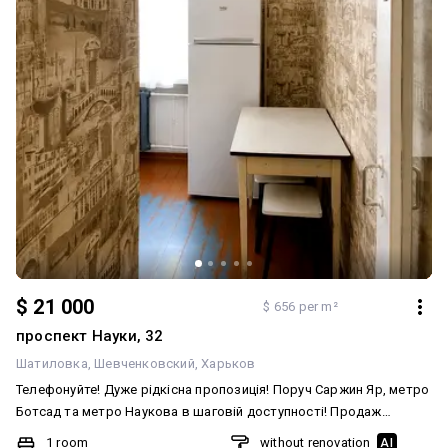
$ 21 000
$ 656 per m²
проспект Науки, 32
Шатиловка
Шевченковский
Харьков
Телефонуйте! Дуже рідкісна пропозиція! Поруч Саржин Яр, метро
Ботсад та метро Наукова в шаговій доступності! Продаж
квартири в самому центрі міста Харків, за адресою проспект
1 room
without renovation
AI