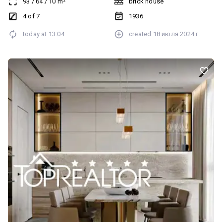
93
/
64
/
10
m²
brick house
4 of 7
1936
today at
13:04
created
18 июля 2024 г.