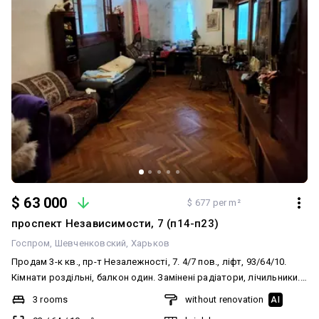
$ 63 000
$ 677 per m²
проспект Независимости, 7 (п14-п23)
Госпром
Шевченковский
Харьков
Продам 3-к кв., пр-т Незалежності, 7. 4/7 пов., ліфт, 93/64/10.
Кімнати роздільні, балкон один. Замінені радіатори, лічильники.
Сигналізація. Житловий стан. Вільна. Інфраструктура добре
3 rooms
without renovation
AI
розвинена. Поруч три станції метро.