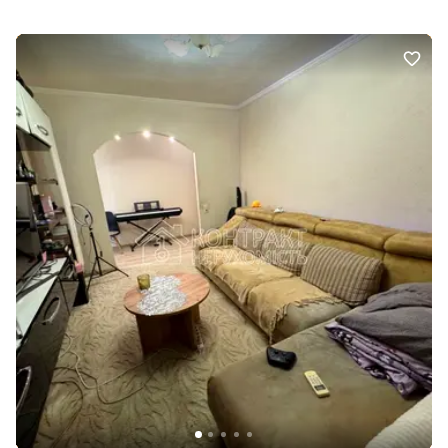
збираються за одним столом. Для затишних сімейних вечорів.
Для дітей, які мають власний простір, і для батьків, які цінують
тишу, комфорт та приватність. Продумане планування об'єднує
простору кухню-вітальню, майстер-спальню з виходом на
лоджію та балкон, дві дитячі кімнати, окремий кабінет, два
санвузли та пральню. Тут кожен метр працює на комфорт
щоденного життя. Інтер'єр виконано за авторським
дизайнерським проєктом, у якому переважають натуральні
матеріали, стримана кольорова палітра та архітектурна чистота
ліній. Мармурові панелі, преміальна паркетна дошка,
великоформатний керамограніт із підігрівом підлоги, якісна
столярка, вбудовані системи зберігання, стильні меблі та
повністю укомплектована кухня створюють інтер'єр, що не
потребує жодних доповнень. Це квартира, у якій усе вже
продумано. Від оздоблення до інженерних рішень. Від
атмосфери до функціональності. Залишається лише перевезти
особисті речі й розпочати новий етап життя. Не менш важливою
перевагою є сам будинок. ЖК «Резиденція» давно став однією з
найпрестижніших адрес Харкова. Закрита територія, професійна
охорона, цілодобове відеоспостереження, власна сервісна