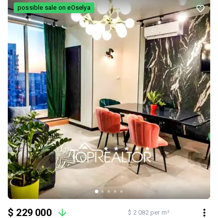
паркінгом, дитячим майданчиком.
possible sale on eOselya
$ 229 000
$ 2 082 per m²