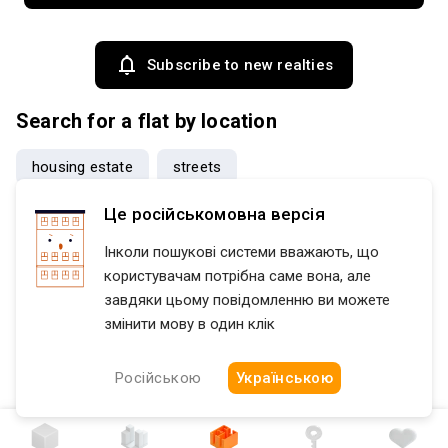
Subscribe to new realties
Search for a flat by location
housing estate
streets
Це російськомовна версія
Flatfy
Продажа квартир Киевская область region
Фастовски
Інколи пошукові системи вважають, що
користувачам потрібна саме вона, але
завдяки цьому повідомленню ви можете
змінити мову в один клік
Російською
Українською