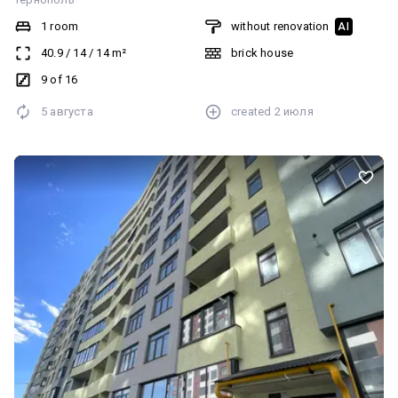
1 room
without renovation
AI
40.9
/
14
/
14
m²
brick house
9 of 16
5 августа
created
2 июля