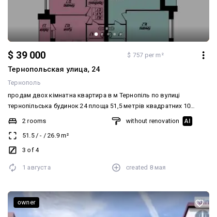
$ 39 000
$ 757 per m²
Тернопольская улица, 24
Тернополь
продам двох кімнатна квартира в м Тернопіль по вулиці
тернопільська будинок 24 площа 51,5 метрів квадратних 10
хвилин до озера пішком детальна інформація за телефоном
2 rooms
without renovation
AI
09*******07 Додатково: Ремонт: Після будівельників
51.5
/
-
/
26.9
m²
3 of 4
1 августа
created
8 мая
owner