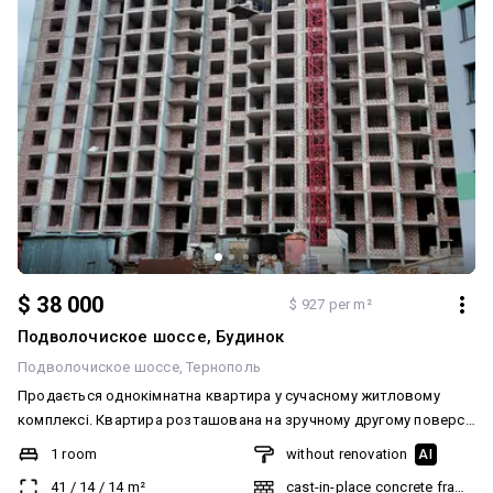
$ 38 000
$ 927 per m²
Подволочиское шоссе, Будинок
Подволочиское шоссе
Тернополь
Продається однокімнатна квартира у сучасному житловому
комплексі. Квартира розташована на зручному другому поверсі,
загальна площа — 40 кв. м, зручне та сучасне планування. Стан —
1 room
without renovation
AI
після забудовника, що дає можливість реалізувати власний
41
/
14
/
14
m²
cast-in-place concrete frame bu
дизайн інтер’єру. Будинок у процесі будівництва, здача