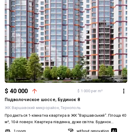
$ 40 000
$ 1 000 per m²
Подволочиское шоссе, Будинок 8
ЖК Варшавский микрорайон
Тернополь
Продається 1-кімнатна квартира в ЖК "Варшавський". Площа 40
м², 10-й поверх. Квартира південна, дуже світла. Будинок
здається у 2026 році, всі комунікації передбачені. В будинку є
1 room
without renovation
AI