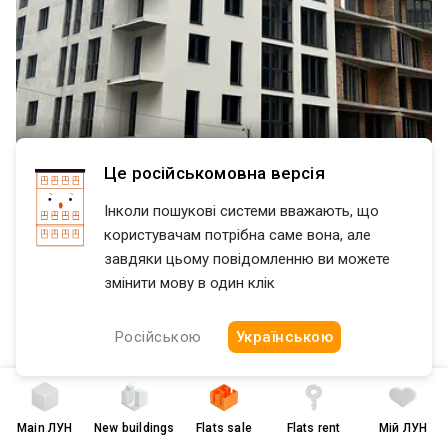
Це російськомовна версія
$ 38 000
$ 845 per m²
Генерала Тарнавского улица, 7-Б
Інколи пошукові системи вважають, що
ЖК Счастье
Северный
Тернополь
користувачам потрібна саме вона, але
завдяки цьому повідомленню ви можете
Будинок планується завершити весна 2026 року. З опаленням.
Якісні вікна, вхідні броньовані двері, лоджія заселена, чистові
змінити мову в один клік
стяжки та штукатурки. Утеплення мінеральна вата.
1 room
without renovation
AI
Російською
Українською
45
/
21
/
11
m²
8 of 13
2022
4 августа
created
17 апреля
Main
ЛУН
New buildings
Flats sale
Flats rent
Мій ЛУН