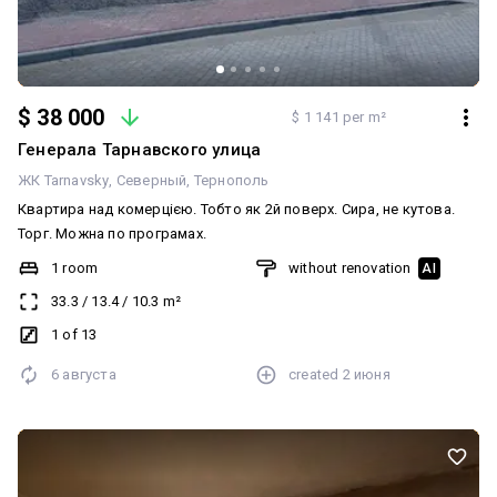
$ 38 000
$ 1 141 per m²
Генерала Тарнавского улица
ЖК Tarnavsky
Северный
Тернополь
Квартира над комерцією. Тобто як 2й поверх. Сира, не кутова.
Торг. Можна по програмах.
1 room
without renovation
AI
33.3
/
13.4
/
10.3
m²
1 of 13
6 августа
created
2 июня