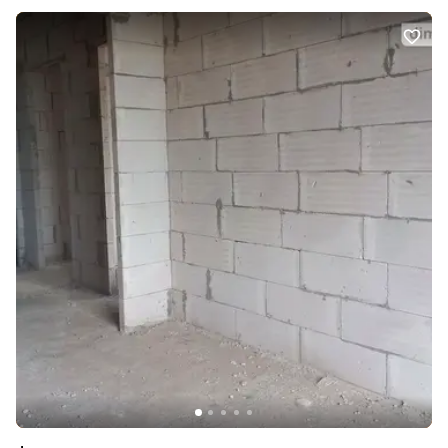
Панорамні вікна. - Індивідуальне газове опалення. - В ціну
входять : металопластикові вікна, чорнова штукатурка, вхідні
двері. Показ в зручний для Вас час. Додатково: Тип будинку:
Житловий фонд від 2021 р.. Планування: Роздільна. Санвузол:
Суміжний. Система опалення: Індивідуальне газове. Ремонт: Після
будівельників. Меблювання: Ні. Комунікації: Асфальтована
дорога, Центральна каналізація, Електрика, Вивіз відходів, Газ,
Центральний водопровід