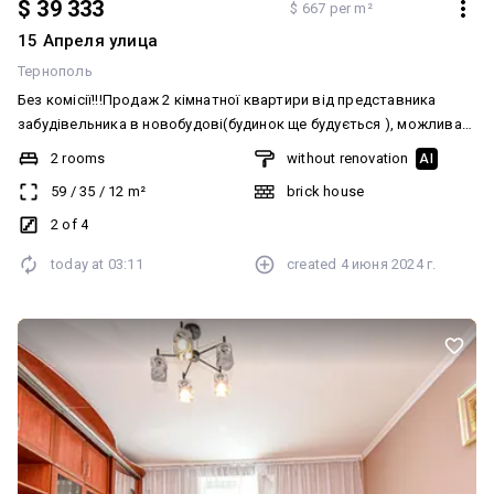
$ 39 333
$ 667 per m²
15 Апреля улица
Тернополь
Без комісії!!!Продаж 2 кімнатної квартири від представника
забудівельника в новобудові(будинок ще будується ), можлива
розтрочка . Планова здача 2026рік. У вартість входить вхідні
2 rooms
without renovation
AI
двері, металопластикові якісні вікна , штукатурка стін (тільки
59
/
35
/
12
m²
brick house
цегла), лічидьники Біль детальніше по телефону.
2 of 4
today at
03:11
created
4 июня 2024 г.