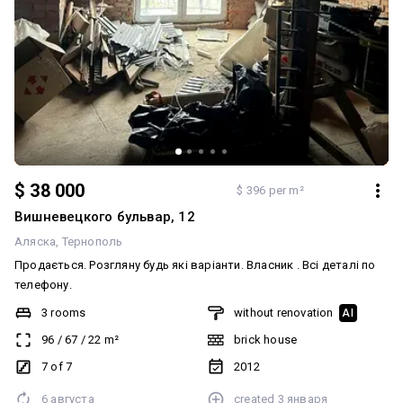
$ 38 000
$ 396 per m²
Вишневецкого бульвар, 12
Аляска
Тернополь
Продається. Розгляну будь які варіанти. Власник . Всі деталі по
телефону.
3 rooms
without renovation
AI
96
/
67
/
22
m²
brick house
7 of 7
2012
6 августа
created
3 января