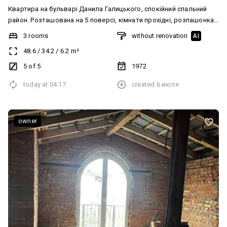
Квартира на бульварі Данила Галицького, спокійний спальний
район. Розташована на 5 поверсі, кімнати прохідні, розпашонка,
окремо кухня. Будинок та під'їзд доглянуті. Опалення
3 rooms
without renovation
AI
централізоване, підігрів води газова колонка, на підлозі паркет
48.6
/
34.2
/
6.2
m²
та ліноліум. Вихід на балкон з великої кімнати. Квартира
потребує капітального ремонту.
5 of 5
1972
today at
04:17
created
6 июля
owner