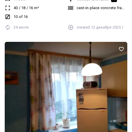
підземний паркінг. Відмінний варіант як для життя, так і для
40
/
18
/
16
m²
cast-in-place concrete frame bu
інвестиції. Телефонуйте для деталей!
10 of 16
24 июля
created
12 декабря 2025 г.