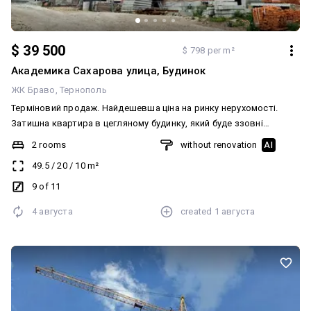
$ 39 500
$ 798 per m²
Академика Сахарова улица, Будинок
ЖК Браво
Тернополь
Терміновий продаж. Найдешевша ціна на ринку нерухомості.
Затишна квартира в цегляному будинку, який буде ззовні
додатково утепленим. Дві окремих кімнати та кухня з виходом
2 rooms
without renovation
AI
на засклену лоджію. Хороше місце розташування. Новий
49.5
/
20
/
10
m²
мікрорайон, який активно забудовується (біля ЖК
Варшавський). Більш детальніше по телефону.
9 of 11
4 августа
created
1 августа