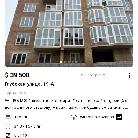
$ 39 500
$ 1 152 per m²
Глубокая улица, 19-А
Тернополь
🔑 ПРОДАЖ 1-кімнатної квартири 📍вул. Глибока / Бандери (біля
центрального стадіону) ● новий цегляний будинок ● загальна
площа 35м² ● поверх 5/10 ● панорамні вікна ● під індивідуальне
1 room
without renovation
AI
опалення ● здача будинку 3 квартал 2026р 💰 Вартість: 39500$ 📞
34.3
/
15
/
8
m²
0684246257
5 of 10