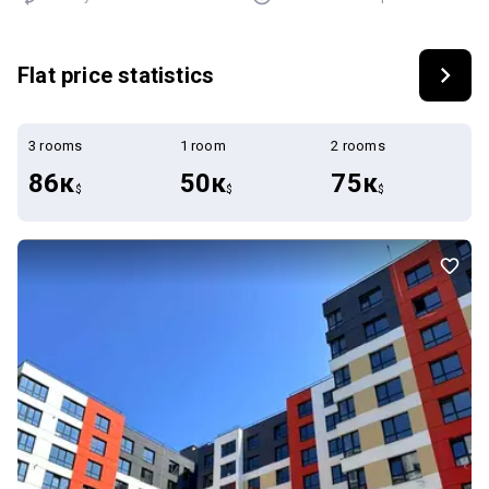
Flat price statistics
3 rooms
1 room
2 rooms
86к
50к
75к
$
$
$