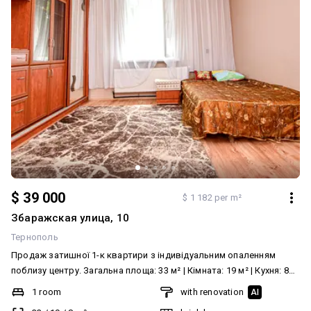
$ 39 000
$ 1 182 per m²
Збаражская улица, 10
Тернополь
Продаж затишної 1-к квартири з індивідуальним опаленням
поблизу центру. Загальна площа: 33 м² | Кімната: 19 м² | Кухня: 8
м² Поверх: 2 з 2 Світла та затишна однокімнатна квартира в
1 room
with renovation
AI
районі з чудовою інфраструктурою поблизу центру