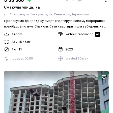
$ 38 000
Смакулы улица, 7а
ул. Александра Смакулы, 7, 7а
Северный
Тернополь
Пропонуємо до продажу смарт квартиру в новому мікрорайоні
новобудов по вул. Смакули. Стан квартири після забудовника.
Встановлено вікна, вхідні двері, лічильники, зроблено стяжку.
1 room
without renovation
AI
Поверх перший високий ( над комерцією) по висоті як другий.
33
/
15
/
6
m²
Будинок зданий, перепис по договору дольової участі. Чудова
інвестиція, не упусти свій шанс.
1 of 11
2023
today at
06:00
created
30 мая