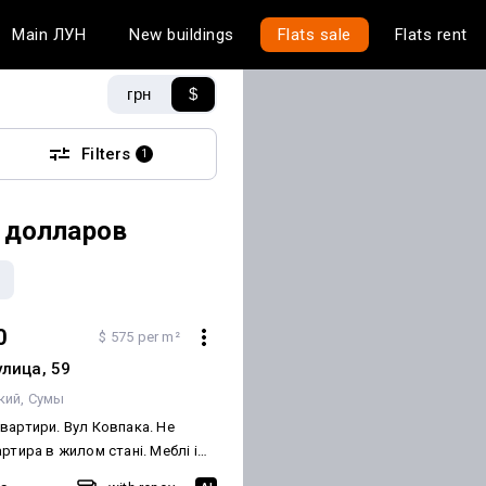
Main
ЛУН
New buildings
Flats sale
Flats rent
грн
$
Filters
1
 долларов
0
$ 575 per m²
улица, 59
кий
Сумы
вартири. Вул Ковпака. Не
ртира в жилом стані. Меблі і
лишається. Показ за