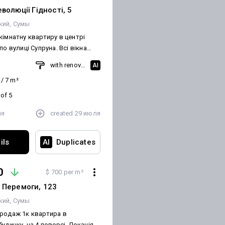
волюції Гідності, 5
кий
Сумы
кімнатну квартиру в центрі
по вулиці Супруна. Всі вікна
тикові, труби поміняні.
m
with renovation
AI
льовані. Є два підвали. Гарне
/
7
m²
ашування будинку. Дзвоніть
0669559494 Світлана Ключі в агенції.
 of 5
ля
created
29 июля
ils
AI
Duplicates
0
$ 700 per m²
 Перемоги, 123
кий
Сумы
родаж 1к квартира в
нку, на 4 поверсі. Локація :