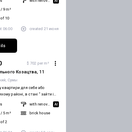
ms
with renovation
AI
тю. Рядом магазини,школа, дід
/
9
m²
лядаємо по програмі
ня.
 of 10
at
06:00
created
21 июня
ils
0
$ 702 per m²
льного Козацтва, 11
кий
Сумы
у квартири для себе або
му районі, в стані " зайти і
 автономним опаленням , тоді ця
ms
with renovation
AI
ихий двір, сусіди
/
5
m²
brick house
н одного. Є свій сарайчик з
 of 2
оновлено перекриття даху.