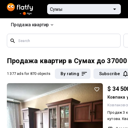
Продажа квартир
Search
by
geographical
features
Продажа квартир в Сумах до 37000
By rating
Subscribe
1 377 ads
for 870 objects
$ 34 50
Ковпака 
Ковпаковс
Продаж 3 к
кутова. Ква
техніка за