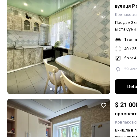
вулиця Ре
Ковпаковс
Продам 2х 
міста Суми 
металоплас
1 roo
Кімнати ізо
40
/
25
місце розт
floor 4
29 ию
Deta
$ 21 00
проспект
Ковпаковс
Вийшла в п
цегляному буди