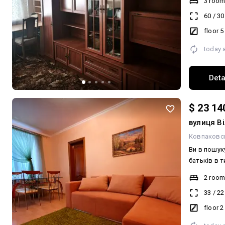
3 roo
домовленіс
60
/
30
садок. Раз
єВідновлен
floor 5
today 
Deta
$ 23 14
вулиця Ві
Ковпаковс
Ви в пошук
батьків в тихо
жити " + з
2 roo
пропозиція для Вас! Т
33
/
22
знають оди
погрібом. Під'їзд чистий, акуратний. Над
floor 2
квартирою 