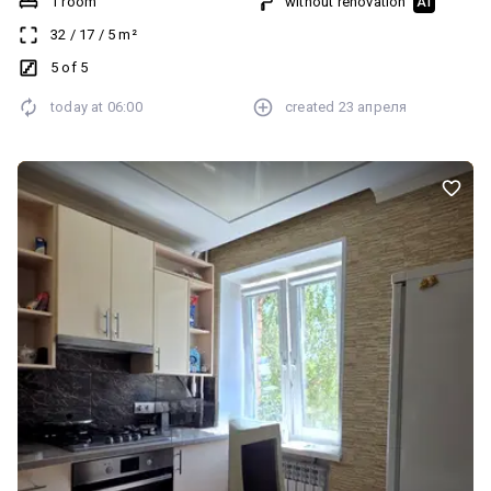
1 room
without renovation
AI
вікна - дерево, балкон застеклений. Залишається все, що на
32
/
17
/
5
m²
фото. Євідновлення працюємо. І найголовніше - без комісії для
покупця! Цікаво? Дзвоніть! Записуйтесь на перегляд!
5 of 5
today at
06:00
created
23 апреля