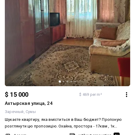
$ 15 000
$ 469 per m²
Ахтырская улица, 24
Заречный
Сумы
Шукаєте квартиру, яка вміститься в Ваш бюджет? Пропоную
розглянути цю пропозицію. Охайна, простора - 17квм , 1к
квартира на 5 поверсі. Дах в порядку. Стан жила косметика,