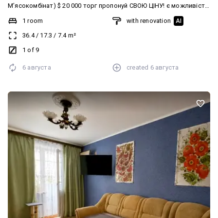
Мʼясокомбінат) $ 20 000 торг пропонуй СВОЮ ЦІНУ! є можливість
придбати за програмою єВідновлення чи Житловий ваучер 1/9
1 room
with renovation
AI
поверх. Застеклений балкон Свіжий ремонт, виконано у світлих
36.4
/
17.3
/
7.4
m²
тонах Пластикові вікна Замінена проводка. Нова сантехніка
Меблі та техніка за домовленістю Є підвал Перегляд у зручний
1 of 9
час! Телефонуйте, домовимось :
6 августа
created
6 августа