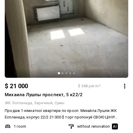
$ 21 000
$ 548 per m²
Михаила Лушпы проспект, 5 к22/2
ЖК Эспланада
Заречный
Сумы
Продаж 1-кімнатної квартири по просп. Михайла Лушпи ЖК
Еспланада, корпус 22/2 21 000 $ торг пропонуй СВОЮ ЦІНУ!
Працюємо за державними програмами: єВідновлення/єОселя/
1 room
without renovation
AI
житловий ваучер Поверх: 8/11 Площа: 38.3 м² Цегляний будинок