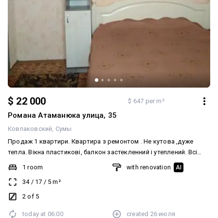
$ 22 000
$ 647 per m²
Романа Атаманюка улица, 35
Ковпаковский
Сумы
Продаж 1 квартири. Квартира з ремонтом . Не кутова ,дуже
тепла. Вікна пластикові, балкон застекленний і утеплений. Всі
меблі і техніка залишаються. Великий шкаф купе в карідорі.
1 room
with renovation
AI
Нова газ пліта. Новий ремонт в сан узлі. Є підвал. Рядом
34
/
17
/
5
m²
садочок, школа,ринок. Процюємо по програмі єВідновлення.
Показ в зручний час для покупця. Запрошуємо на перегляди.
2 of 5
today at
06:00
created
26 июля