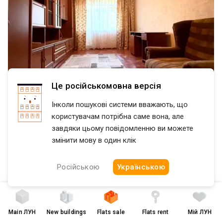
Це російськомовна версія
Інколи пошукові системи вважають, що
користувачам потрібна саме вона, але
завдяки цьому повідомленню ви можете
змінити мову в один клік
$ 20 500
$ 629 per m²
Нижнесыроватская улица, 37
Російською
Українською
Заречный
Сумы
Продаж 1-кімнатної квартири по вул. Нижньосироватська 20 500
$ торг пропонуй СВОЮ ЦІНУ! Є можливість придбати обєкт за
програмами: єВідновлення/житловий ваучер Комфортний 3/5
Main
ЛУН
New buildings
Flats sale
Flats rent
Мій ЛУН
1 room
with renovation
AI
поверх Косметичний ремонт Квартира в гарному стан Вдале