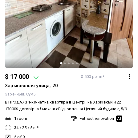
$ 17 000
$ 500 per m²
Харьковская улица, 20
Заречный
Сумы
В ПРОДАЖІ 1-кімнатна квартира в Центрі, на Харківській 22
17000$ договірна ❗ можна єВідновлення Цегляний будинок, 5/9
поверх, 34 м.кв, кухня-студія, санвузол, спальня з балконом.
1 room
without renovation
AI
Косметичний ремонт, меблі і пральна машинка, холодильник,
34
/
25
/
5
m²
електроплитка. Коридорний тип, є спільна кухня з газовими
плитами. Чудовий район, поряд вся інфраструктура, риночок,
5 of 9