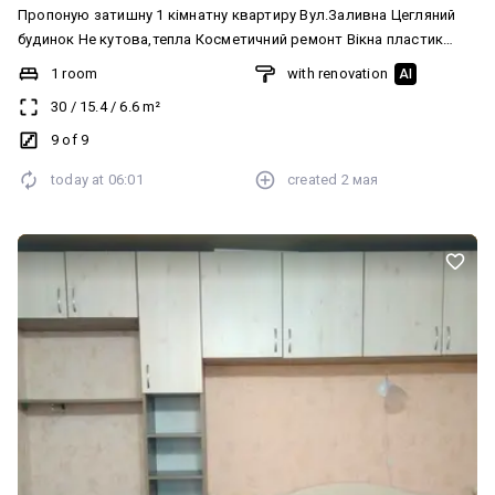
Пропоную затишну 1 кімнатну квартиру Вул.Заливна Цегляний
будинок Не кутова,тепла Косметичний ремонт Вікна пластик
Замінені труби Нові радіатори Лічильники Меблі та техніка
1 room
with renovation
AI
Простора лоджія Охайний підʼїзд Новий ліфт Євродвір + бонус
30
/
15.4
/
6.6
m²
підвал Тамбур на три квартири Розвинена інфраструктура
поряд:зупинка,магазини,школа,садок,зони відпочинку. Є
9 of 9
відновлення! Перегляд в зручний час Торг є
today at
06:01
created
2 мая