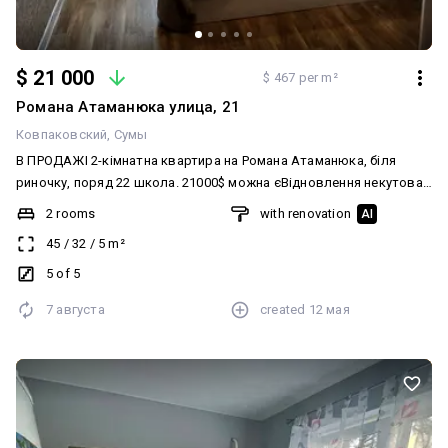
$ 21 000
$ 467 per m²
Романа Атаманюка улица, 21
Ковпаковский
Сумы
В ПРОДАЖІ 2-кімнатна квартира на Романа Атаманюка, біля
риночку, поряд 22 школа. 21000$ можна єВідновлення некутова,
5/5 поверх (капремонт даху) Сучасний капітальний ремонт в
2 rooms
with renovation
AI
квартирі, все замінено, нова сантехніка. Кімнати ізольовані, на
45
/
32
/
5
m²
дві сторони. Дуже тепла квартира, меблі і техніка залишається. є
підвал 0994354939 Таня
5 of 5
7 августа
created
12 мая