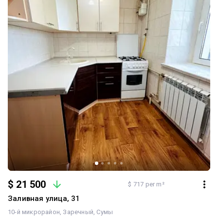
$ 21 500
$ 717 per m²
Заливная улица, 31
10-й микрорайон
Заречный
Сумы