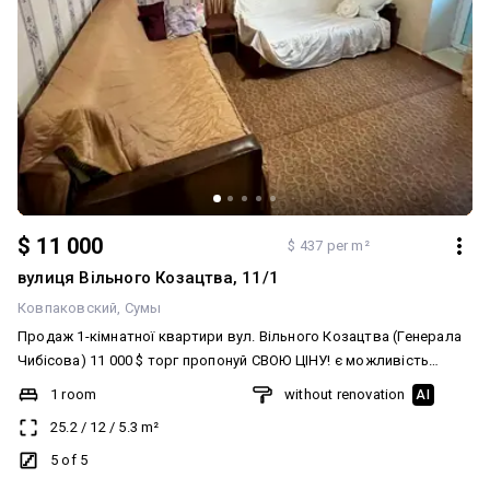
$ 11 000
$ 437 per m²
вулиця Вільного Козацтва, 11/1
Ковпаковский
Сумы
Продаж 1-кімнатної квартири вул. Вільного Козацтва (Генерала
Чибісова) 11 000 $ торг пропонуй СВОЮ ЦІНУ! є можливість
придбати за програмою єВідновлення Косметичний ремонт
1 room
without renovation
AI
Металопластикові вікна Балкон Встановлений бойлер Меблі та
25.2
/
12
/
5.3
m²
техніка за домовленістю Охайний під’їзд Зручне
місцерозташування.Поруч магазини, аптеки, зупинки
5 of 5
громадського транспорту Квартира — чудовий варіант як для