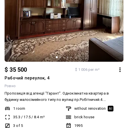
$ 35 500
$ 1 006 per m²
Рабочий переулок, 4
Ровно
Пропозиція від агенції "Гарант". Однокімнатна квартира в
будинку малосімейного типу по вулиці пр.Робітничий.4.
Знаходиться на 3 поверсі 5 поверхового цегляного будинку.
1 room
without renovation
AI
Загальна площа 35.3 м.кв. Кімната - 17.5 м.кв. Кухня- 8.8 м.кв.
35.3
/
17.5
/
8.4
m²
brick house
Санвузол сумісний. Є комора в квартирі. Балкон засклений. Стан
житловий. Лічильники. Квартира вільна. Можливий продажз
3 of 5
1995