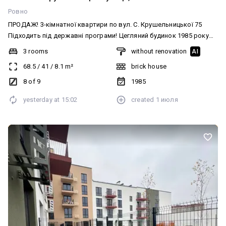
Ровно
ПРОДАЖ! 3-кімнатної квартири по вул. С. Крушельницької 75
Підходить під державні програми! Цегляний будинок 1985 року
Характеристики: • Площа — 68,5 м² • 8 поверх • Ліфт • ОСББ • 3
3 rooms
without renovation
AI
окремі кімнати • 2 санвузли • 2 засклені балкони • Центральне
68.5
/
41
/
8.1
m²
brick house
опалення • Пластикові вікна Квартира під ремонт — чудова
можливість зробити все на власний смак, без переплати за
8 of 9
1985
чужий дизайн. Один із найкращих районів міста: поруч школа,
yesterday at
15:02
created
1 июля
садочки, магазини, громадський транспорт та вся необхідна
інфраструктура.