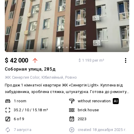
$ 42 000
$ 1 193 per m²
Соборная улица, 285д
ЖК Синергия Color
Юбилейный
Ровно
Продаж 1 кімнатної квартири ЖК «Синергія Light». Куплена від
забудовника, зроблена стяжка, штукатурка. Готова до ремонту.
Загальна площа 35.20 м.кв. Велика кухня площею 15.18 м.кв.
1 room
without renovation
AI
Опалення- автономне, дахова котельня. Усі вікна в двір. Вигідна
35.2
/
10
/
15.18
m²
brick house
ціна за оформлення.
6 of 9
2023
7 августа
created
18 декабря 2025 г.