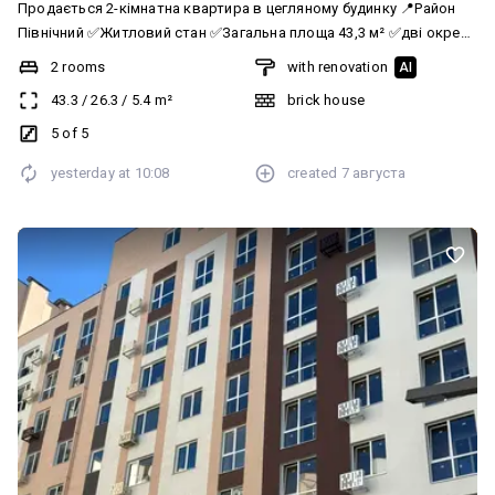
Продається 2-кімнатна квартира в цегляному будинку 📍Район
Північний ✅Житловий стан ✅Загальна площа 43,3 м² ✅дві окремі
кімнати ✅містка кладова ✅балкон ✅5 поверх ✅Поруч магазини,
2 rooms
with renovation
AI
зупинки громадського транспорту, школи, садочки та все
43.3
/
26.3
/
5.4
m²
brick house
необхідне для щоденного життя. Ціна 52 500 $ За більш
детальною інформацією телефонуйте 📞 068 137 66 71 Анастасія
5 of 5
АН «Рівненська Оселя»
yesterday at
10:08
created
7 августа