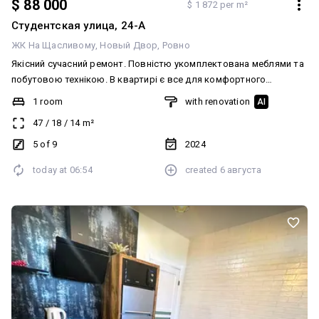
$ 88 000
$ 1 872 per m²
Студентская улица, 24-А
ЖК На Щасливому
Новый Двор
Ровно
Якісний сучасний ремонт. Повністю укомплектована меблями та
побутовою технікою. В квартирі є все для комфортного
проживання: ️ вбудований холодильник; ️ посудомийна машина; ️
1 room
with renovation
AI
мікрохвильова піч; ️ духова шафа та газова варильна поверхня; ️
47
/
18
/
14
m²
кондиціонер у спальні; ️ двоспальне ліжко.
5 of 9
2024
today at
06:54
created
6 августа