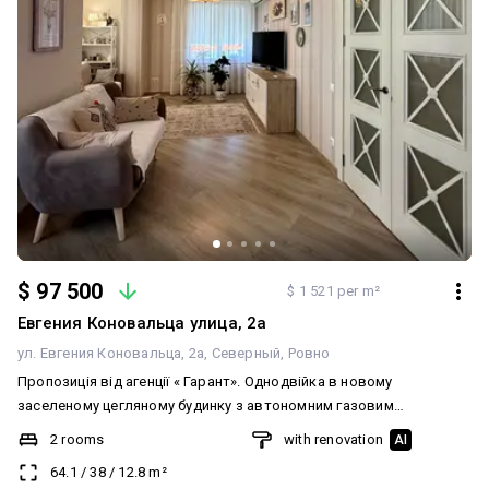
$ 97 500
$ 1 521 per m²
Евгения Коновальца улица, 2а
ул. Евгения Коновальца, 2а
Северный
Ровно
Пропозиція від агенції « Гарант». Однодвійка в новому
заселеному цегляному будинку з автономним газовим
опаленням в районі Північний по вулиці Коновальця 2 а ( до
2 rooms
with renovation
AI
центру 5 хв на авто). Будинок 2016 року введений в
64.1
/
38
/
12.8
m²
експлуатацію. Знаходиться на 6 поверсі 9 поверхового будинку.