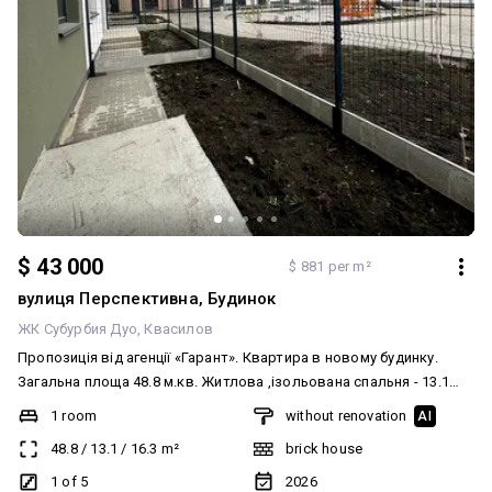
$ 43 000
$ 881 per m²
вулиця Перспективна, Будинок
ЖК Субурбия Дуо
Квасилов
Пропозиція від агенції «Гарант». Квартира в новому будинку.
Загальна площа 48.8 м.кв. Житлова ,ізольована спальня - 13.1
м.кв.. Коридор 4.6 м.кв. Гардероб - 2.8 м.кв. Кухня -вітальня - 16.3
1 room
without renovation
AI
м.кв. Санвузол - 7.4 м.кв. Тераса - 4.6 м.кв.
48.8
/
13.1
/
16.3
m²
brick house
1 of 5
2026