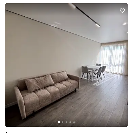
зручний для вас час. 066 412 54 98 Марія АН «Рівненська оселя»