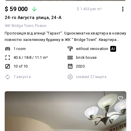
$ 59 000
$ 1 453 per m²
24-го Августа улица, 24-А
ЖК Bridge Town
Ровно
Пропозиція від агенції "Гарант". Однокімнатна квартира в новому
повністю заселеному будинку в ЖК " Bridge Town". Квартира
знаходиться на видовому дев"ятому поверсі . Гарний вигляд з
1 room
without renovation
AI
вікна. Загальна площа - 40,6 м.кв. Житлова площа - 18,8 м.кв.
40.6
/
18.8
/
11.1
m²
brick house
Кухня - 11.1 м.кв. Санвузол сумісний - 4.0 м.кв. Коридор - 3.7 м.кв.
Автономне газове опалення. Стан квартири - після забудовника.
10 of 10
2020
Є підвал 3.42 м.кв.
7 августа
created
27 марта