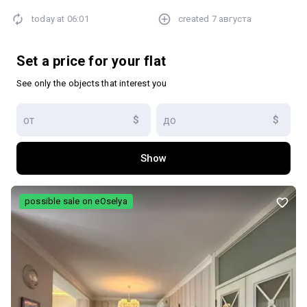
меблями та побутовою технікою
today at
06:01
created
7 августа
Set a price for your flat
See only the objects that interest you
$
$
Show
possible sale on eOselya