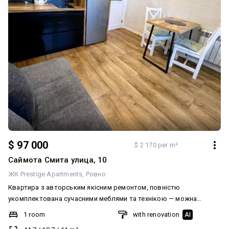
$ 97 000
$ 2 170 per m²
Саймота Смита улица, 10
ЖК Prestige Apartments
Ровно
Квартира з авторським якісним ремонтом, повністю
укомплектована сучасними меблями та технікою — можна
одразу заїжджати та жити. Вітражні вікна з гарним краєвидом,
1 room
with renovation
AI
тихий двір, приємна атмосфера та безпечний загороджений двір