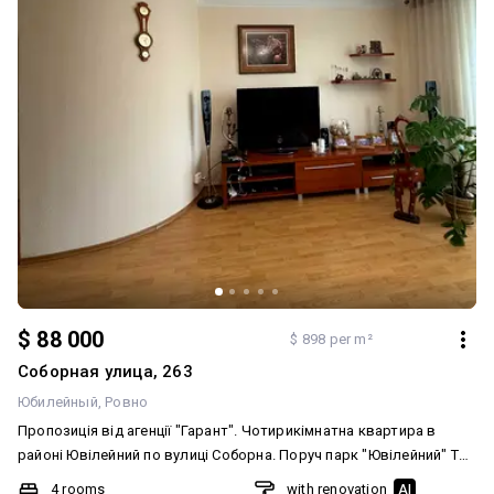
$ 88 000
$ 898 per m²
Соборная улица, 263
Юбилейный
Ровно
Пропозиція від агенції "Гарант". Чотирикімнатна квартира в
районі Ювілейний по вулиці Соборна. Поруч парк "Ювілейний" Три
ізольованих кімнати ,площею 15.2 м.кв., 13.5 м.кв., 13.5 м.кв. Зал-
4 rooms
with renovation
AI