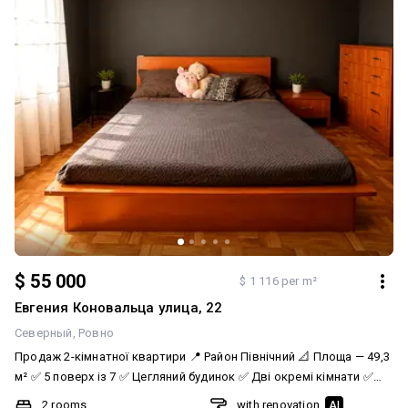
$ 55 000
$ 1 116 per m²
Евгения Коновальца улица, 22
Северный
Ровно
Продаж 2-кімнатної квартири 📍 Район Північний 📐 Площа — 49,3
м² ✅ 5 поверх із 7 ✅ Цегляний будинок ✅ Дві окремі кімнати ✅
Роздільний санвузол ✅ Просторий балкон ✅ Централізоване
2 rooms
with renovation
AI