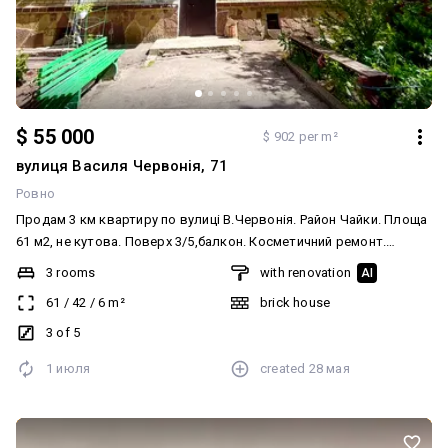
$ 55 000
$ 902 per m²
вулиця Василя Червонія, 71
Ровно
Продам 3 км квартиру по вулиці В.Червонія. Район Чайки. Площа
61 м2, не кутова. Поверх 3/5,балкон. Косметичний ремонт.
Залишаються всі меблі. Поруч уся необхідна інфраструктура.
3 rooms
with renovation
AI
Парк,школа,садочок.
61
/
42
/
6
m²
brick house
3 of 5
1 июля
created
28 мая