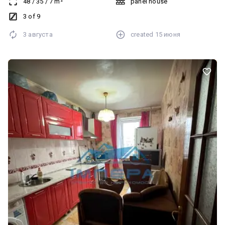
48
/
35
/
7
m²
panel house
3 of 9
3 августа
created
15 июня