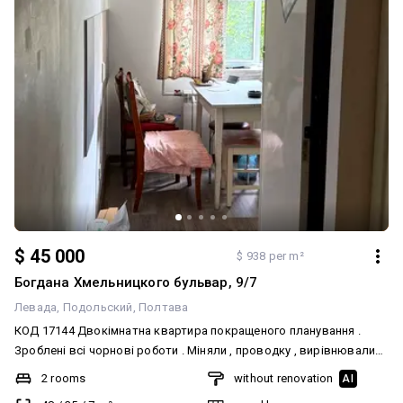
$ 45 000
$ 938 per m²
Богдана Хмельницкого бульвар, 9/7
Левада
Подольский
Полтава
КОД 17144 Двокімнатна квартира покращеного планування .
Зроблені всі чорнові роботи . Міняли , проводку , вирівнювали
стелю та стіни ,замінені труби вікна та балкон . Квартира готова
2 rooms
without renovation
AI
під чистовий ремонт .