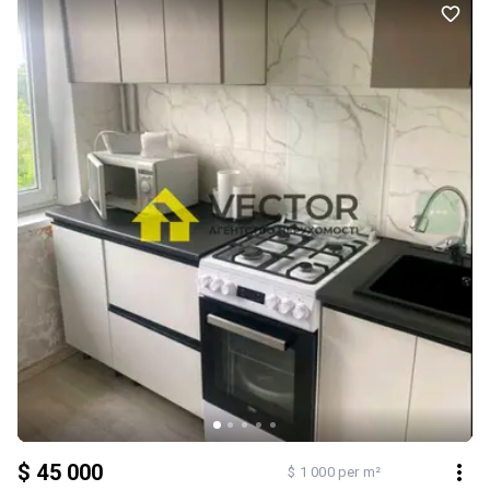
КОД 7575 Улюблений мікрорайон Алмазний. В продажу 2к
квартира з сучасним ремонтом укомплектована меблями й
технікою. Відмінна локація: поруч вся інфраструктура школа,
дитячий садок, магазини, до зупинки 3 хвилини. Власники готові
розглянути продаж по держпрограмі. КОД 7575 Планування: КОД
7575 Улюблений мікрорайон Алмазний. В продажу 2к квартира з
сучасним ремонтом укомплектована меблями й технікою.
Відмінна локація: поруч вся інфраструктура школа, дитячий
садок, магазини, до зупинки 3 хвилини. Власники готові
розглянути продаж по держпрограмі. КОД 7575
$ 45 000
$ 1 000 per m²