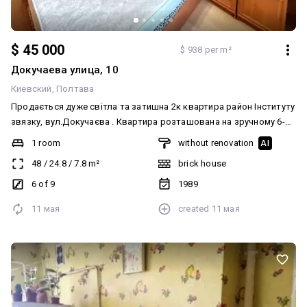
$ 45 000
$ 938 per m²
Докучаева улица, 10
Киевский
Полтава
Продається дуже світла та затишна 2к квартира район Інституту
звязку, вул.Докучаєва . Квартира розташована на зручному 6-му
поверсі в 9-ти поверховому цегляному будинку. Квартира не
1 room
without renovation
AI
кутова, окремі кімнати. Площа квартири 48м2. Гарне планування
48
/
24.8
/
7.8
m²
brick house
, велика кухня, коридор балкон. Меблі та техніка залишаються. У
власності більше 3-х років. Зручне розташування будинку, поруч
6 of 9
1989
вся необхідна інфраструктура. По держ.програмі можна.
11 мая
created
11 мая