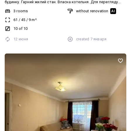
будинку. Гарний жилий стан. Власна котельня. Для перегляду
телефонуйте! Код 23757
3 rooms
without renovation
AI
61
/
45
/
9
m²
10 of 10
12 июня
created
7 января