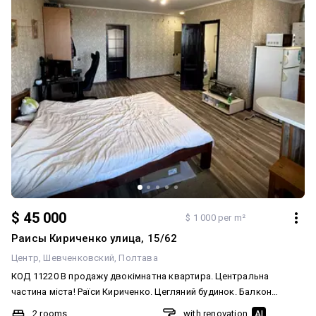
$ 45 000
$ 1 000 per m²
Раисы Кириченко улица, 15/62
Центр
Шевченковский
Полтава
КОД 11220 В продажу двокімнатна квартира. Центральна
частина міста! Раїси Кириченко. Цегляний будинок. Балкон
засклений. Поверх пятий. Квартира світла та затишна. Гарний
2 rooms
with renovation
AI