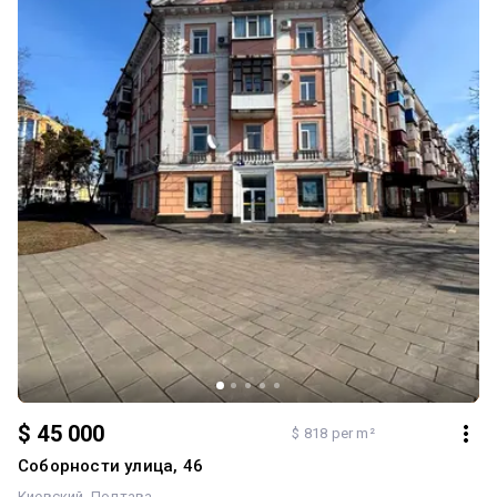
$ 45 000
$ 818 per m²
Соборности улица, 46
Киевский
Полтава