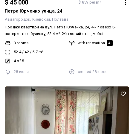
$ 45 000
$ 859 per m²
Петра Юрченко улица, 24
Авиагородок
Киевский
Полтава
Продаж квартири на вул. Петра Юрченка, 24, 4-й поверх 5-
поверхового будинку, 52,4 м². Житловий стан, меблі
залишаються, нова мідна проводка, газова колонка, балкон,
3 rooms
with renovation
AI
централізоване опалення. 45 000 $; Школа, дитсадок, магазини,
52.4
/
42
/
5.7
m²
ринок і транспорт. Все окрім пральної машинки і комод у
залишається
4 of 5
28 июня
created
28 июня