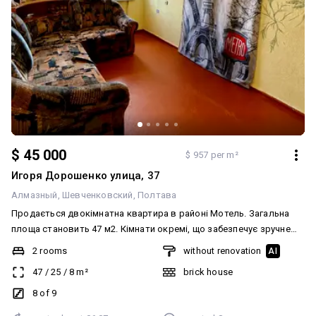
$ 45 000
$ 957 per m²
Игоря Дорошенко улица, 37
Алмазный
Шевченковский
Полтава
Продається двокімнатна квартира в районі Мотель. Загальна
площа становить 47 м2. Кімнати окремі, що забезпечує зручне
планування та приватність. Площа кухні складає 8 м2. Квартира
2 rooms
without renovation
AI
знаходиться в житловому стані, вона охайна та придатна для
47
/
25
/
8
m²
brick house
заселення або подальшого косметичного ремонту. Район має
чудову інфраструктуру: поруч розташовані зупинки
8 of 9
громадського транспорту, магазини, супермаркети, школи та