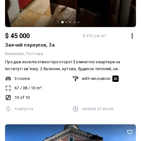
$ 45 000
$ 672 per m²
Заячий переулок, 3а
Киевский
Полтава
Продаж ексклюзтвної просторої 3 кімнатної квартири на
Інституті зв'язку. 2 балкони, кутова, будинок тепллий, не
потребує утеплення. Квартира повністю готова до заселення,
3 rooms
with renovation
AI
всі документи в порядку. Можливий продаж під Держ.Програми
67
/
38
/
10
m²
Телефонуйте, з радістю домовимось про перегляд. ціна: 45000$
Код: 13902
10 of 10
4 августа
created
21 июля