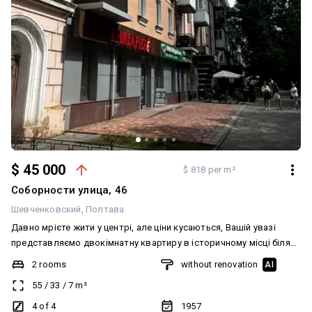
$ 45 000
$ 818 per m²
Соборности улица, 46
Шевченковский
Полтава
Давно мрієте жити у центрі, але ціни кусаються, Вашій увазі
представляємо двокімнатну квартиру в історичному місці біля
Облдержадміністрації. Основні характеристики: - Загальна
2 rooms
without renovation
AI
площа: 55 м2 забезпечує простір для комфортного проживання.
55
/
33
/
7
m²
- Жилий стан дозволяє жити та робити ремонт, втілювати свої
бажання та дизайнерські фантазії. - Площа кухні: 7 м2, ідеально
4 of 4
1957