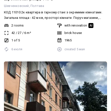
Шевченковский
Полтава
КОД 11010 2к квартира в гарному стані з окремими кімнатами.
Загальна площа - 42 м кв, просторі кімнати. Поруч магазини,
супермаркет, зупинка громадського транспорту.
2 rooms
with renovation
AI
42
/
27
/
6
m²
brick house
1 of 5
1965
6 июля
created
5 мая