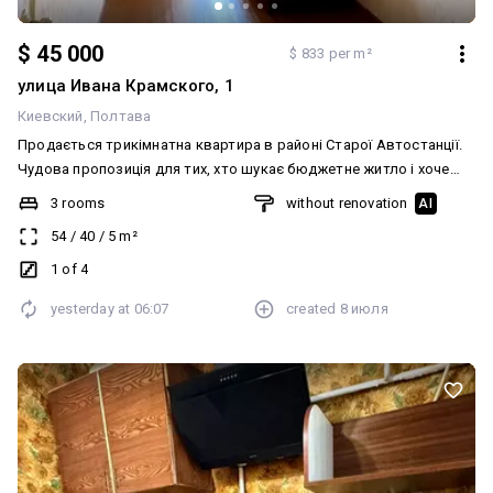
$ 45 000
$ 833 per m²
улица Ивана Крамского, 1
Киевский
Полтава
Продається трикімнатна квартира в районі Старої Автостанції.
Чудова пропозиція для тих, хто шукає бюджетне житло і хоче
облаштувати інтер`єр повністю за власним смаком, не
3 rooms
without renovation
AI
переплачуючи за чужий ремонт. Основні характеристики:
54
/
40
/
5
m²
·Загальна площа: 54 м2 ·Кількість кімнат: 3 ·Стан: потребує
ремонту, що дозволить вам реалізувати будь-які власні
1 of 4
дизайнерські рішення. ·Вікна: вже замінені на нові
yesterday at
06:07
created
8 июля
металопластикові (значна економія на початковому етапі робіт).
Деталі за телефоном! Код 43747