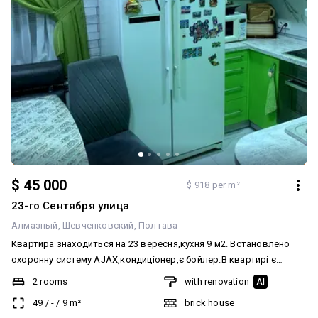
$ 45 000
$ 918 per m²
23-го Сентября улица
Алмазный
Шевченковский
Полтава
Квартира знаходиться на 23 вересня,кухня 9 м2. Встановлено
охоронну систему AJAX,кондиціонер,є бойлер.В квартирі є
лоджія довжиною 5 м.В тамбурі лише дві квартири,частина
2 rooms
with renovation
AI
меблів та техніки залишається.Поряд дитячий
49
/
-
/
9
m²
brick house
садок,школа,парк,магазини.Металопластикові