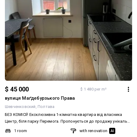
$ 45 000
$ 1 480 per m²
вулиця Маґдебурзького Права
Шевченковский
Полтава
БЕЗ КОМІСІЇ! Ексклюзивна 1-кімнатна квартира від власника
Центр, біля парку Перемога. Пропонується до продажу унікальна
однокімнатна квартира в історичному центрі міста. Продаж
1 room
with renovation
AI
напряму від власника, жодних переплат за ріелторські послуги!