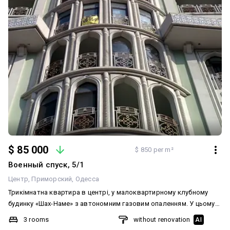
$ 85 000
$ 850 per m²
Военный спуск, 5/1
Центр
Приморский
Одесса
Трикімнатна квартира в центрі, у малоквартирному клубному
будинку «Шах-Наме» з автономним газовим опаленням. У цьому
будинку квартири продаються вкрай рідко! Будинок VIP-рівня,
3 rooms
without renovation
AI
високої якості будівництва та обслуговування. Комфортне