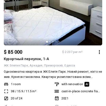
$ 85 000
$ 2 237 per m²
Курортный переулок, 1-А
ЖК Элегия Парк
Аркадия
Приморский
Одесса
Однокімнатна квартира в ЖК Елегія Парк. Новий ремонт, ніхто не
жив. Кухня встановлена. Квартира укомплектована всіма
необхідними меблями та технікою. Другий будинок, вид на вул.
1 room
with renovation
AI
Генуезьку та парк Перемоги. Правильне, роздільне планування:
38
/
15.9
/
11.5
m²
cast-in-place concrete frame bu
кухня 11,5 м² з виходом на лоджію, спальня 15,9 м². Нотаріальна
угода. Телефонуйте, підемо дивитися.
20 of 24
2021