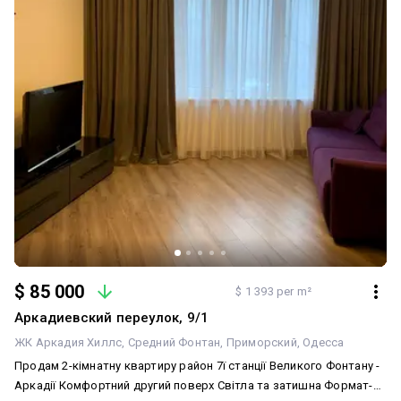
завжди потрібні Дополнительно
$ 85 000
$ 1 393 per m²
Аркадиевский переулок, 9/1
ЖК Аркадия Хиллс
Средний Фонтан
Приморский
Одесса
Продам 2-кімнатну квартиру район 7ї станції Великого Фонтану -
Аркадії Комфортний другий поверх Світла та затишна Формат-