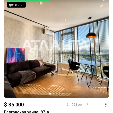
найкращих районів Одеси. ID213-379-509
generator
$ 85 000
$ 1 763 per m²
Болгарская улица, 87-А