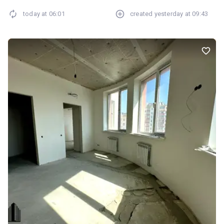
today at
06:01
created
yesterday at
09:43