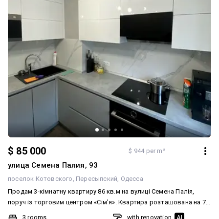
$ 85 000
$ 944 per m²
улица Семена Палия, 93
поселок Котовского
Пересыпский
Одесса
Продам 3-кімнатну квартиру 86 кв.м на вулиці Семена Палія,
поруч із торговим центром «Сім'я». Квартира розташована на 7-
му поверсі! У квартирі виконано дорогий та сучасний ремонт, із
3 rooms
with renovation
AI