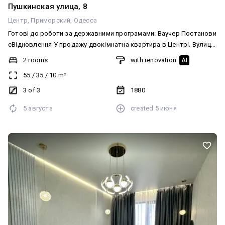
Пушкинская улица, 8
Центр
Приморский
Одесса
Готові до роботи за державними програмами: Ваучер Постанови
єВідновлення У продажу двокімнатна квартира в Центрі. Вулиця
Пушкінська / Дерибасівська. У квартирі виконано якісний
2 rooms
with renovation
AI
сучасний ремонт. Квартира укомплектована всіма необхідними
55
/
35
/
10
m²
меблями та побутовою технікою. Балкон з чудовим видом на
місто. Шикарна ексклюзивна парадна. Відмінний варіант як для
3 of 3
1880
життя, так і для бізнесу. Комісія
5 августа
created
5 июня