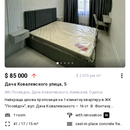
$ 85 000
$ 2 073 per m²
Дача Ковалевского улица, 5
ЖК Посейдон
Дача Ковалевского
Киевский
Одесса
Найкраща цінова пропозиція на 1-кімнатну квартиру в ЖК
"Посейдон", вул. Дача Ковалевського – 16 ст. В. Фонтану.
Квартира правильного планування з роздільними кімнатою та
1 room
with renovation
AI
кухнею. З кухні вихід на балкон. Вид на море! У квартирі виконано
41
/
17
/
15
m²
cast-in-place concrete frame bu
євроремонт з екологічно чистих матеріалів. Електрика та