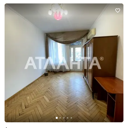
та побутова техніка — квартира повністю готова до проживання
без додаткових вкладень. Будинок із закритою територією, що
охороняється, дитячий майданчик, підземний паркінг —
комфортна інфраструктура та безпека для всієї родини. Ця
квартира — чудовий вибір для тих, хто цінує якість, комфорт,
стиль та прекрасні краєвиди. Телефонуйте, щоб дізнатися
подробиці та записатися на перегляд!