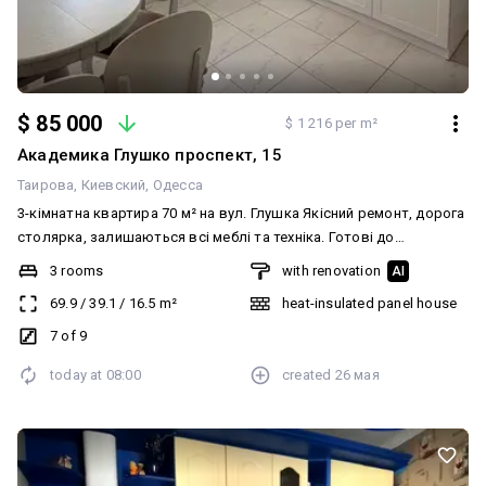
$ 85 000
$ 1 216 per m²
Академика Глушко проспект, 15
Таирова
Киевский
Одесса
3-кімнатна квартира 70 м² на вул. Глушка Якісний ремонт, дорога
столярка, залишаються всі меблі та техніка. Готові до
державних програм.
3 rooms
with renovation
AI
69.9
/
39.1
/
16.5
m²
heat-insulated panel house
7 of 9
today at
08:00
created
26 мая