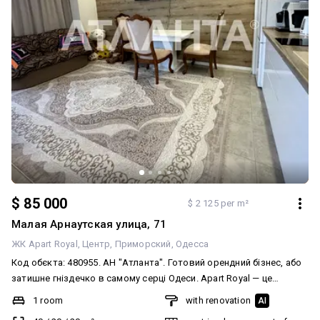
"Атланта".
$ 85 000
$ 2 125 per m²
Малая Арнаутская улица, 71
ЖК Apart Royal
Центр
Приморский
Одесса
Код обєкта: 480955. АН "Атланта". Готовий орендний бізнес, або
затишне гніздечко в самому серці Одеси. Apart Royal — це
малоквартирний житловий комплекс у центрі Приморського
1 room
with renovation
AI
району. У пішій доступності парки та сквери. Розвинена