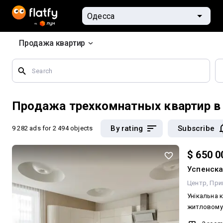
Продажа квартир
Search
by
geographical
features
Продажа трехкомнатных квартир в
By rating
Subscribe
9 282 ads
for 2 494 objects
$ 650 0
Успенска
Центр
При
Унікальна 
житловому 
локації в Одесі. Для знавці