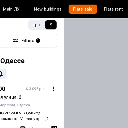
Main
ЛУН
New buildings
Flats sale
Flats rent
грн
$
Filters
1
 Одессе
00
$ 3 095 per m²
я улица, 2
морский
Одесса
квартира в статусному
комплексі Valmax у кращій
в місцевого