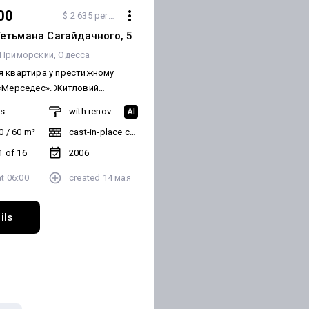
00
$ 2 635 per m²
Гетьмана Сагайдачного, 5
Приморский
Одесса
 квартира у престижному
«Мерседес». Житловий
озташований біля парку
ms
with renovation
AI
на Лідерсовському бульварі,
0
/
60
m²
cast-in-place concrete frame building
ок від моря, траси Здоров’я та
лануванням:
1 of 16
2006
, пральня/технічне приміщення,
at
06:00
created
14 мая
санвузол, кухня-вітальня з
лоджією, виділена гостьова
сторим диваном, санвузол із
ils
акузі, дитяча та основна
кабінетом. Також є простора
ртира з виконаним
повністю обладнана всім
 для комфортного проживання:
ільниця та підвіконня по всій