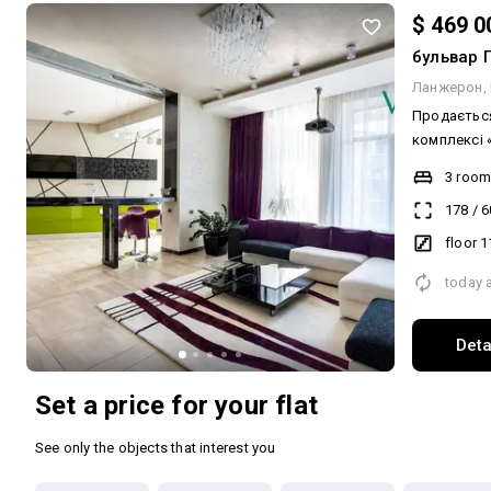
$ 469 0
бульвар 
Ланжерон
Продається
комплексі 
комплекс р
3 roo
Шевченка, 
178
/
6
лише за кр
парку Шевченка. За п
floor 1
передпокій
today 
гостьовий 
відкритою 
зона з про
Deta
душем і дж
спальня з 
Set a price for your flat
містка гардеробна. Ква
ремонтом, 
See only the objects that interest you
необхідним
На кухні ст