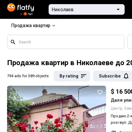
Продажа квартир
Search
by
geographical
features
Продажа квартир в Николаеве до 2
By rating
Subscribe
794 ads
for 389 objects
$ 16 50
Даля ули
Центр
Зав
Продаю 2-к
розі вул. Д
для покупця