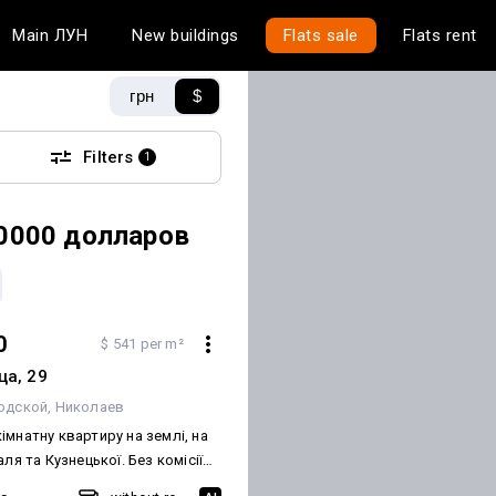
Main
ЛУН
New buildings
Flats sale
Flats rent
грн
$
Filters
1
0000 долларов
0
$ 541 per m²
ца, 29
одской
Николаев
імнатну квартиру на землі, на
аля та Кузнецької. Без комісії
. Спільний двір, будинок