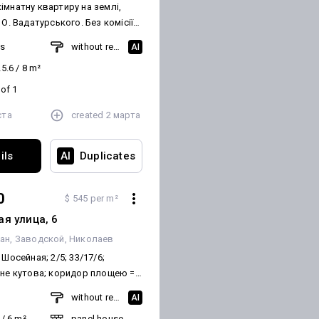
імнатну квартиру на землі,
 О. Вадатурського. Без комісії
. Загальна площа - 38.6 м. кв.,
ms
without renovation
AI
хідні, двір спільний.
25.6
/
8
m²
газове опалення,
вані водопровід та
 of 1
я. Квартира потребує ремонту,
ста
created
2 марта
 за запитом. Чекаю на Ваші
ils
AI
Duplicates
0
$ 545 per m²
я улица, 6
тан
Заводской
Николаев
 Шосейная; 2/5; 33/17/6;
 не кутова; коридор площею =
балкон (засклений
m
without renovation
AI
м); усі склопакети; санвузол
/
6
m²
panel house