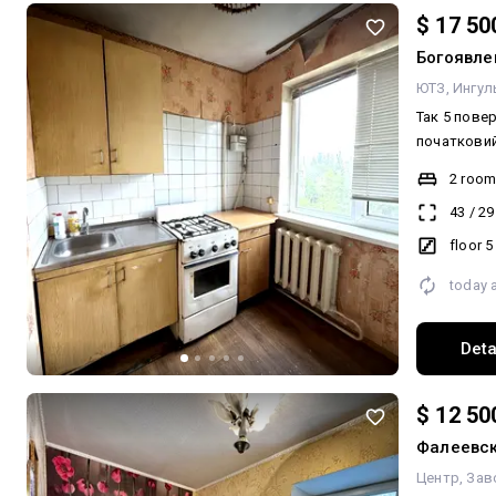
$ 17 50
Богоявле
ЮТЗ
Ингул
Так 5 повер
початковий
Продаж 2 к
2 roo
зупинка Ав
43
/
29
ремонту Не
будинку Вартість квартири 17500$, торг
floor 5
Запрошую 
today 
Deta
$ 12 50
Фалеевск
Центр
Зав