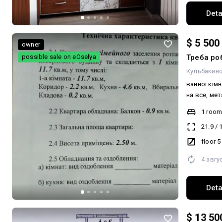
кухня, ванна к
Deta
в житловом
Чудово під
проживання,
$ 5 500
owner
Розвинена 
possible sale on eOselya
Треба ро
магазини, 
Кульбакин
транспорту
необхідне 
ванної кімн
Заборгован
на все, ме
осіб немає
зроблений в
1 roo
Дзвоніть, 
21.9
/
Можливий 
floor 5
4 авгу
Deta
$ 13 50