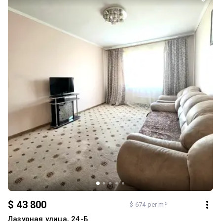
«Стрілка», Нова пошта та Укрпошта. Можливий продаж як з
усіма меблями та технікою, так і без них. Також можливий
продаж за безготівковими програмами. Усі умови
обговорюються.
$ 43 800
$ 674 per m²
Лазурная улица, 24-Б