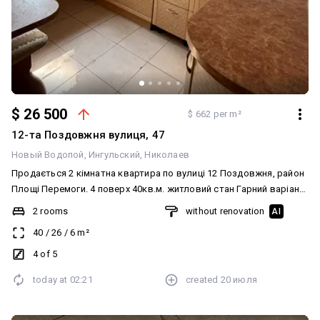
$ 26 500
$ 662 per m²
12-та Поздовжня вулиця, 47
Новый Водопой
Ингульский
Николаев
Продається 2 кімнатна квартира по вулиці 12 Поздовжня, район
Площі Перемоги. 4 поверх 40кв.м. житловий стан Гарний варіант
як для власного житла так і для здачі в оренду Вартість
2 rooms
without renovation
AI
квартири 26500$ Запрошуємо на перегляд квартири
40
/
26
/
6
m²
4 of 5
today at
02:21
created
20 июля