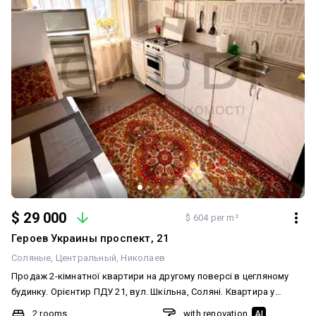
$ 29 000
$ 604 per m²
Героев Украины проспект, 21
Соляные
Центральный
Николаев
Продаж 2-кімнатної квартири на другому поверсі в цегляному
будинку. Орієнтир ПДУ 21, вул. Шкільна, Соляні. Квартира у
звичайному житловому стані, але дуже доглянута, світла, у ній
2 rooms
with renovation
AI