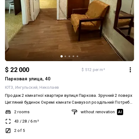
$ 22 000
$ 512 per m²
Парковая улица, 40
ЮТЗ
Ингульский
Николаев
Продаж 2 кімнатної квартири вулиця Паркова. Зручний 2 поверх
Цегляний будинок Окремі кімнати Санвузол роздільний Потребує
ремонту Вартість квартири 22000$ Запрошую на перегляд
2 rooms
without renovation
AI
43
/
28
/
6
m²
2 of 5