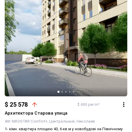
$ 25 578
$ 630 per m²
Архитектора Старова улица
ЖК NIKOSTAR Comfort+
Центральный
Николаев
1- кімн. квартира площею 40, 6 кв.м у новобудові на Північному