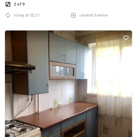
2 of 9
today at
02:21
created
6 июня