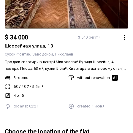
$ 34 000
$ 540 per m²
Шоссейная улица, 13
Сухой Фонтан
Заводской
Николаев
Продаж квартири в центрі Миколаєва! Вулиця Шосейна, 4
поверх. Площа 63 м², кухня 5.5 м². Квартира в житловому стані,
зручне планування. Вдале розташування — поруч транспорт,
3 rooms
without renovation
AI
магазини, школи. 💰 Ціна: 34 000 $ Телефонуйте для перегляду!
63
/
48.7
/
5.5
m²
4 of 5
today at
02:21
created
1 июня
Choose the location of the flat