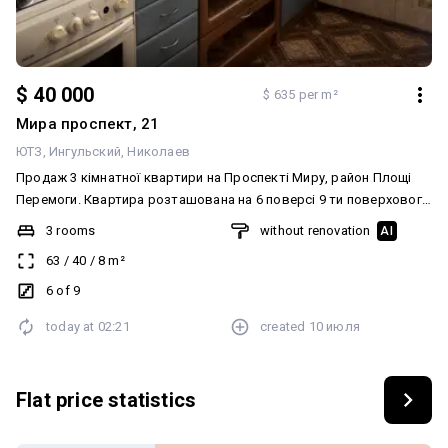
$ 40 000
$ 635 per m²
Мира проспект, 21
ЮТЗ
Ингульский
Николаев
Продаж 3 кімнатної квартири на Проспекті Миру, район Площі
Перемоги. Квартира розташована на 6 поверсі 9 ти поверхового
будинку. Квартира в гарному житловому стані Зручне
3 rooms
without renovation
AI
розташування будинку Вартість квартири - 40000$ Запрошую на
63
/
40
/
8
m²
перегляд
6 of 9
today at
02:21
created
10 июля
Flat price statistics