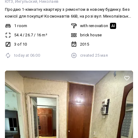
ЮТЗ
Ингульский
Николаев
Продаю 1-кімнатну квартиру з ремонтом в новому будинку. Без
комісії для покупця! Космонавтів 66В, на розі вул. Миколаївської.
3-й поверх 10-поверхового цегляного будинку, опалення - власна
1 room
with renovation
AI
котельня на даху. Загальна площа - 54.4 м. кв., закріплене
54.4
/
26.7
/
16
m²
brick house
паркомісце у дворі. Будинок ОСББ, закрита територія,
доглянутий під’їзд, відеоспостереження. Чекаю на Ваші дзвінки.
3 of 10
2015
today at
06:00
created
25 мая