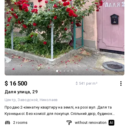
$ 16 500
$ 541 per m²
Даля улица, 29
Центр
Заводской
Николаев
Продаю 2-кімнатну квартиру на землі, на розі вул. Даля та
Кузнецької. Без комісії для покупця. Спільний двір, будинок
утеплений, автономне газове опалення, кімнати прохідні,
2 rooms
without renovation
AI
санвузол суміжний. Загальна площа 30.5 м. кв, центральний