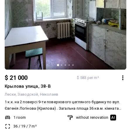
$ 21 000
$ 583 per m²
Крылова улица, 38-В
Лески
Заводской
Николаев
1 к.к. на 2 поверсі 9-ти поверхового цегляного будинку по вул.
Євгенія Логінова (Крилова) . Загальна площа 36 кв.м. кімната
18,6 кв.м., кухня 7 кв.м. Квартира світла, чиста, у житловому
1 room
without renovation
AI
стані. Вдале місце розташування, поруч є все необхідне: ринок
36
/
19
/
7
m²
,супермаркет, транспорт. 21000 у.о.торг