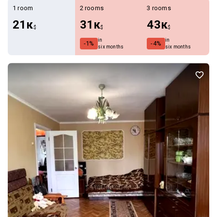
1 room
2 rooms
3 rooms
21к
31к
43к
$
$
$
in
in
-1%
-4%
six months
six months