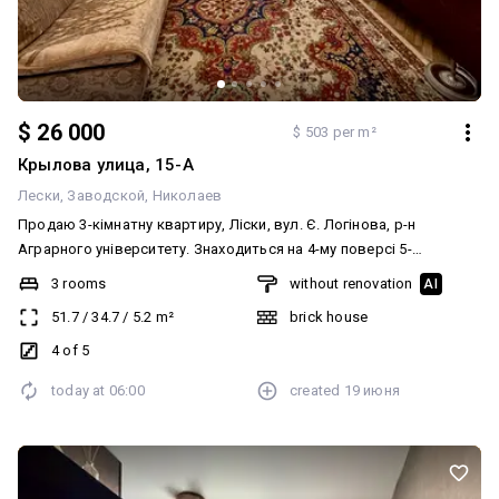
$ 26 000
$ 503 per m²
Крылова улица, 15-А
Лески
Заводской
Николаев
Продаю 3-кімнатну квартиру, Ліски, вул. Є. Логінова, р-н
Аграрного університету. Знаходиться на 4-му поверсі 5-
поверхового цегляного будинку, кутова. Загальна площа - 51,7 м.
3 rooms
without renovation
AI
кв., дві роздільні кімнати + одна прохідна. Центральне опалення,
51.7
/
34.7
/
5.2
m²
brick house
роздільний санвузол, житловий стан. Чекаю на Ваші дзвінки.
4 of 5
today at
06:00
created
19 июня