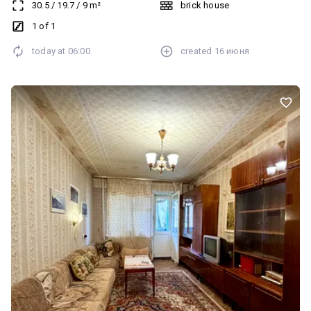
30.5
/
19.7
/
9
m²
brick house
водопровід та каналізація, гарні сусіди. Чекаю на Ваші дзвінки.
1 of 1
today at
06:00
created
16 июня