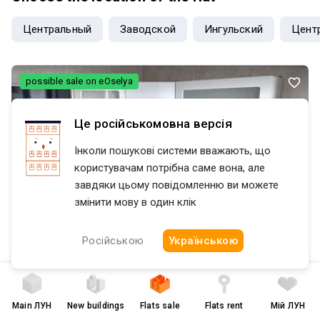
Центральный
Заводской
Ингульский
Цент
possible sale on eOselya
Це російськомовна версія
Інколи пошукові системи вважають, що
користувачам потрібна саме вона, але
завдяки цьому повідомленню ви можете
змінити мову в один клік
Російською
Українською
Main
ЛУН
New buildings
Flats sale
Flats rent
Мій ЛУН