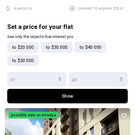
Всього 4 квартири на поверсі. Продаж від Забудовника по
6 августа
created
10 апреля 2024 г.
майновим правам, 0 податків. Є варіанти на різних поверхах.
Можливий продаж через єОселю або по сертифікатам
єВідновлення. Телефонуйте та приходьте на перегляд!
Set a price for your flat
See only the objects that interest you
to $20 000
to $30 000
to $40 000
to $50 000
$
$
Show
possible sale on eOselya