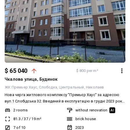
$ 65 040
$ 800 per m²
Чкалова улица, Будинок
ЖК Премьер Хаус
Слободка
Центральный
Николаев
Нова черга житлового комплексу "Премьєр Хаус" за адресою
вул.1 Слобідська 32. Введений в експлуатацію в грудні 2023 року.
Дуже зручне розташування: поряд супермаркет Сільпо, різні
2 rooms
without renovation
AI
садочки, школи, ТЦ "City Center", аптеки, лікарні, ринок і тд. Центр
81.3
/
37
/
19
m²
brick house
міста. Будинок цегляний, утеплений. Багато місць для паркування,
закритий двір з дитячим майданчиком. Автономне опалення.
7 of 10
2023