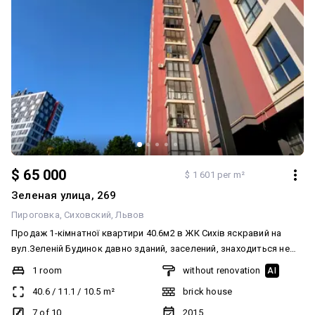
1-ша черга. Здача осінь 2026р.
$ 65 000
$ 1 601 per m²
Зеленая улица, 269
Пироговка
Сиховский
Львов
Продаж 1-кімнатної квартири 40.6м2 в ЖК Сихів яскравий на
вул.Зеленій Будинок давно зданий, заселений, знаходиться не
при дорозі, поруч нові будинки. Великий 'плюс' даної квартири-
1 room
without renovation
AI
це індивідуальне газове опалення, двоконтурний котел.
40.6
/
11.1
/
10.5
m²
brick house
Нестандартне планування, з корисним використанням кожного
квадратного метра. Родзинкою квартири є простора лоджія, яку
7 of 10
2015