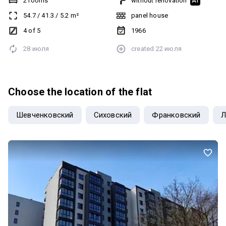
2 rooms
without renovation
AI
0677124988 АН
54.7
/
41.3
/
5.2
m²
panel house
4 of 5
1966
28 июля
created
22 июля
Choose the location of the flat
Шевченковский
Сиховский
Франковский
Л