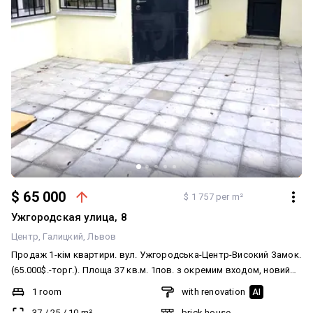
$ 65 000
$ 1 757 per m²
Ужгородская улица, 8
Центр
Галицкий
Львов
Продаж 1-кім квартири. вул. Ужгородська-Центр-Високий Замок.
(65.000$.-торг.). Площа 37 кв.м. 1пов. з окремим входом, новий
свіжий ремонт Лофт. інд. опалення, підігрів підлоги, МПВ,
1 room
with renovation
AI
поміняна електрика і сантехніка, натяжна стеля, плитка, душ,
37
/
25
/
10
m²
brick house