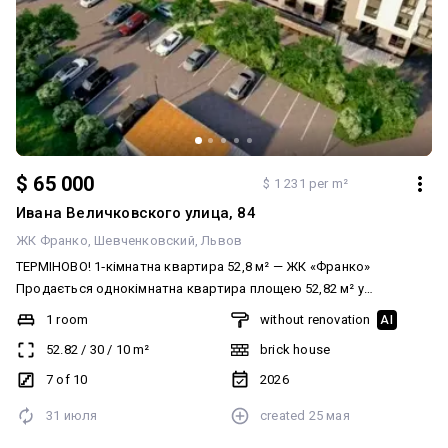
$ 65 000
$ 1 231 per m²
Ивана Величковского улица, 84
ЖК Франко
Шевченковский
Львов
ТЕРМІНОВО! 1‑кімнатна квартира 52,8 м² — ЖК «Франко»
Продається однокімнатна квартира площею 52,82 м² у
житловому комплексі «Франко», вул. Величковського, 84
1 room
without renovation
AI
(Рясне‑2). Поверх: 7/7 Просторе планування, велика кухня з
52.82
/
30
/
10
m²
brick house
можливістю зонування Є лоджія, квартира з видом на ліс —
свіже повітря та тиша Будинок збудований за новими
7 of 10
2026
стандартами, підземне укриття На першому поверсі —
31 июля
created
25 мая
комерційні приміщення, все поруч Поруч школа №100 та дитячий
садок Затишний двір, облаштована територія Право власності