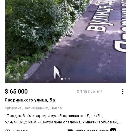
$ 65 000
$ 1 188 per m²
Яворницкого улица, 5а
Сигновка
Зализничный
Львов
- Продаж 3 кім квартири вул. Яворницького Д. - 4/5п.,
57,4/41,3/5,2 кв.м. - центральне опалення, кімнати ізольовані,
потребує ремонту - ЧП, інформатор - ціна 65000$ Тел. 0677851662