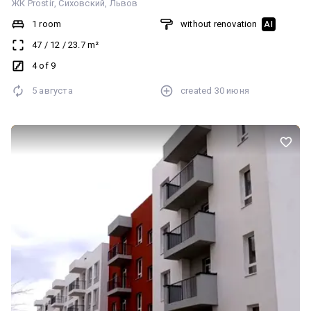
ЖК Prostir
Сиховский
Львов
1 room
without renovation
AI
47
/
12
/
23.7
m²
4 of 9
5 августа
created
30 июня