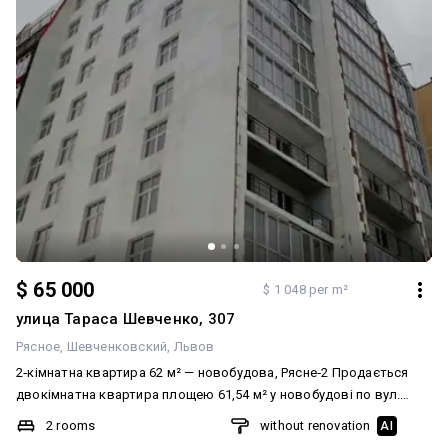
$ 65 000
$ 1 048 per m²
улица Тараса Шевченко, 307
Рясное
Шевченковский
Львов
2‑кімнатна квартира 62 м² — новобудова, Рясне‑2 Продається
двокімнатна квартира площею 61,54 м² у новобудові по вул.
Шевченка, 307 (мікрорайон Рясне‑2). Поверх: 11/12 Житлова
2 rooms
without renovation
AI
площа: 30,21 м² Кухня: 12,72 м² Стіни — цегла Встановлені