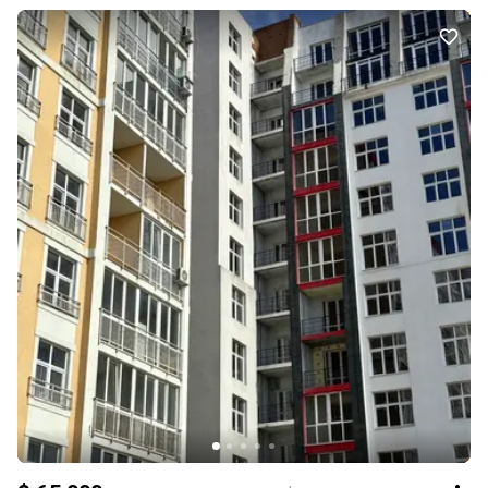
кімнати, роздільний санвузол, що ідеально підійдуть як для сім’ї,
так і для інвестиції під оренду. Стан — 0 цикл, що дозволяє
реалізувати власний дизайн-проєкт без зайвих витрат на
демонтаж. Наповнення від забудовника: чорнова штукатурка
стін монолітні перекриття якісні металопластикові вікна
(двокамерний склопакет, 5-камерний профіль) надійні вхідні
двері індивідуальне газове опалення (двоконтурний котел)
розведені комунікації встановлені лічильники Додатковий бонус
— комора на цокольному поверсі площею 6,81 м², що ідеально
підійде для зберігання речей. Це сучасний житловий комплекс
малоповерхової забудови, який поєднує комфорт міського
життя та затишок передмістя. Проєкт передбачає: закриту
територію озеленення та зони відпочинку безпечний внутрішній
простір для мешканців малу щільність забудови Локація — одна
з ключових переваг: зручний доїзд до центру Львова, поруч вул.
Зелена, активно розвивається інфраструктура, спокійний район
без міського шуму. Здача будинку — червень 2027 року. В будинку
проводять оздоблювані роботи. Чудовий варіант як для
власного проживання, так і для інвестиції на етапі будівництва.