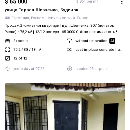
$ 65 000
$ 864 per m²
улица Тараса Шевченко, Будинок
ЖК Гармония
Рясное
Шевченковский
Львов
Продаж 2-кімнатної квартири | вул. Шевченка, 307 (початок
Рясне) • 75,2 м² | 12/12 поверх | 65 000$ Світло не вимикають !
ПРАВО ВЛАСНОСТІ ! Будинок та комплекс: — Цегляний, зданий і
2 rooms
without renovation
AI
заселений, є ОСББ — Іншу секцію викупила та добудовує окрема
75.2
/
38
/
13
m²
cast-in-place concrete frame bu
компанія (здача — кінець 2026 р.), забудовник ПП «ДАБ
ДЕВЕЛОПМЕНТ» плануються ще нові секції, комерція,
12 of 12
благоустрій. Квартира: — Двостороння, не кутова, світла — 2
yesterday at
07:26
created
23 апреля
ізольовані кімнати, кухня, гардероб — Роздільний санвузол, 3
балкони — Під ремонт (є стяжка, частково штукатурка)
Опалення: індивідуальне електричне Поруч транспорт,
супермаркети та вся інфраструктура Деталі за телефоном |
Огляд у зручний час