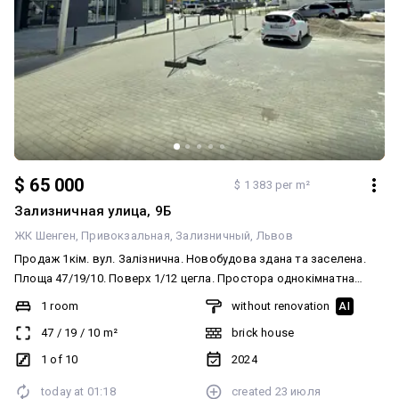
$ 65 000
$ 1 383 per m²
Зализничная улица, 9Б
ЖК Шенген
Привокзальная
Зализничный
Львов
Продаж 1кім. вул. Залізнична. Новобудова здана та заселена.
Площа 47/19/10. Поверх 1/12 цегла. Простора однокімнатна
квартира-студія в сучасному житловому комплексі комфорт-
1 room
without renovation
AI
класу ЖК «Шенген» вул. Залізнична. Будинок зданий в
47
/
19
/
10
m²
brick house
експлуатацію, отримано право власності. Загальна площа: 47
кв.м — дуже просторе планування як для студії. Поверх: 1-й
1 of 10
2024
(ідеально для тих, хто не хоче залежати від ліфтів, або
today at
01:18
created
23 июля
розглядає варіант під комерцію/офіс). Планування: велика зона