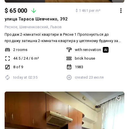
$ 65 000
$ 1 461 per m²
улица Тараса Шевченко, 392
Рясное
Шевченковский
Львов
Продаж 2-кімнатної квартири в Рясне 1 Пропонується до
продажу затишна 2-кімнатна квартира у цегляному будинку за
адресою: м. Львів, район Рясне, вул. Шевченка, 392 🔹 Площа —
2 rooms
with renovation
AI
44,5 м 🔹 Поверх — 8 із 9 🔹 Цегляний будинок 🔹 Утеплений фасад
44.5
/
24
/
6
m²
brick house
🔹 Сучасний оновлений ремонт 🔹 Нові меблі — квартира готова
до заселення без додаткових вкладень. Зручне розташування,
8 of 9
1983
поруч магазини, транспорт, школа, дитячий садок та вся
today at
02:35
created
23 июля
необхідна інфраструктура для комфортного проживання. Ціна —
69900$ Телефонуйте, щоб домовитися про перегляд!