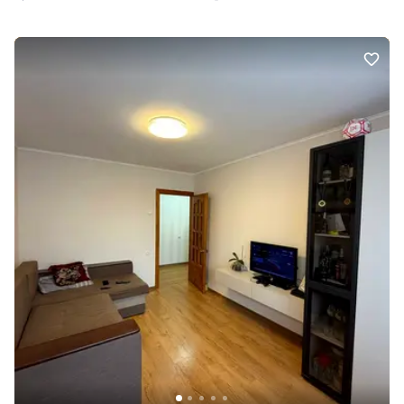
студії, виділений санвузол, місткий гардероб та велика засклена
лоджія площею 5 кв.м, яку можна облаштувати під робоче місце
або зону відпочинку. Сучасний комплекс із розвиненою
інфраструктурою, закритими внутрішніми двориками та
паркінгом. Зручна локація: близькість до центру міста та
залізничного вокзалу. Документи готові до переоформлення.
Ціна: 65 000 $ Без комісії для покупця!