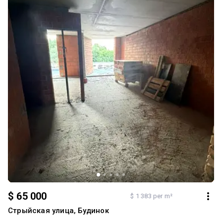
підключені всі комунікації, лічильники Підійде: – для власного
проживання – під комерцію (офіс, салон, кабінет) – як інвестиція
під оренду або перепродаж Телефонуйте — організуємо перегляд
та надамо всю детальну інформацію! Ціна: 65 000 $ Код #12715
$ 65 000
$ 1 383 per m²
Стрыйская улица, Будинок