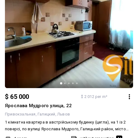
$ 65 000
$ 2 012 per m²
Ярослава Мудрого улица, 22
Привокзальная
Галицкий
Львов
1 кімнатна квартира в австрійському будинку (цегла), на 1 із 2
поверсі, по вулиці Ярослава Мудрого, Галицький район, місто
Львів. ОРІЄНТИР - ЦИРК. Загальна площа квартири 32.3 м.кв.,