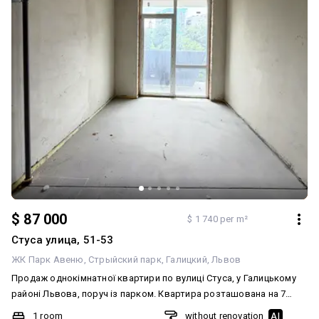
$ 87 000
$ 1 740 per m²
Стуса улица, 51-53
ЖК Парк Авеню
Стрыйский парк
Галицкий
Львов
Продаж однокімнатної квартири по вулиці Стуса, у Галицькому
районі Львова, поруч із парком. Квартира розташована на 7
поверсі та має південно-західну сторону з виглядом у зелену
1 room
without renovation
AI