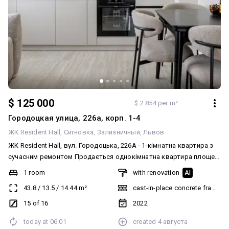
$ 125 000
$ 2 854 per m²
Городоцкая улица, 226а, корп. 1-4
ЖК Resident Hall
Сигновка
Зализничный
Львов
ЖК Resident Hall, вул. Городоцька, 226А - 1-кімнатна квартира з
сучасним ремонтом Продається однокімнатна квартира площею
43.8 м², розташована на 15 поверсі. Ремонт виконаний за
1 room
with renovation
AI
дизайнерським проєктом із великою увагою до ергономіки,
43.8
/
13.5
/
14.44
m²
cast-in-place concrete frame bu
зберігання та щоденного комфорту. Квартира повністю
укомплектована новими меблями й технікою. При вході
15 of 16
2022
розташовані дві місткі шафи. Санвузол площею 6 м² обладнаний
today at
06:01
created
4 августа
ванною, гігієнічним душем, великим бойлером, пральною та