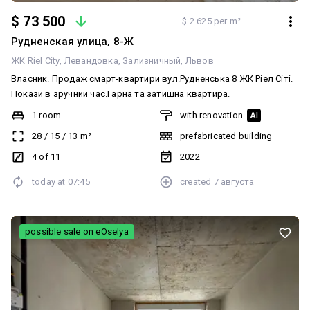
$ 73 500
$ 2 625 per m²
Рудненская улица, 8-Ж
ЖК Riel City
Левандовка
Зализничный
Львов
Власник. Продаж смарт-квартири вул.Рудненська 8 ЖК Ріел Сіті.
Покази в зручний час.Гарна та затишна квартира.
1 room
with renovation
AI
28
/
15
/
13
m²
prefabricated building
4 of 11
2022
today at
07:45
created
7 августа
possible sale on eOselya