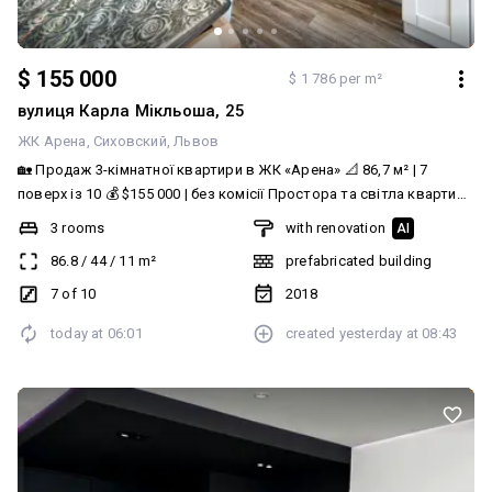
$ 155 000
$ 1 786 per m²
вулиця Карла Мікльоша, 25
ЖК Арена
Сиховский
Львов
🏡 Продаж 3-кімнатної квартири в ЖК «Арена» 📐 86,7 м² | 7
поверх із 10 💰 $155 000 | без комісії Простора та світла квартира
з трьома ізольованими кімнатами та роздільним санвузлом та
3 rooms
with renovation
AI
гардеробною- чудовий варіант для комфортного проживання
86.8
/
44
/
11
m²
prefabricated building
сім’ї. ▫️ індивідуальне газове опалення ▫️ підігрів підлоги ▫️ кухня з
натурального дуба ▫️ засклена лоджія ▫️ мармурові підвіконники ▫️
7 of 10
2018
меблі та побутова техніка залишаються Цегляний будинок із
today at
06:01
created
yesterday at
08:43
зовнішнім утепленням, закрита територія, в’їзд через шлагбаум.
Поруч школи, садочки, магазини, транспорт та ТЦ Auchan. 🎥 Є
відеоогляд квартири.