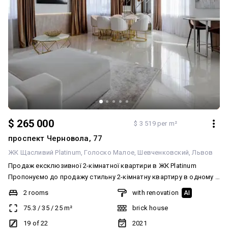
$ 265 000
$ 3 519 per m²
проспект Черновола, 77
ЖК Щасливий Platinum
Голоско Малое
Шевченковский
Львов
Продаж ексклюзивної 2-кімнатної квартири в ЖК Platinum
Пропонуємо до продажу стильну 2-кімнатну квартиру в одному з
найпрестижніших житлових комплексів Львова — ЖК Platinum. 📍
2 rooms
with renovation
AI
Площа: 75,3 м² 🏙 Поверх: 19 із 22 💰 Вартість: 265 000 $ Ця
75.3
/
35
/
25
m²
brick house
квартира створена для тих, хто цінує якість, комфорт та
панорамні краєвиди. Розташування на 19-му поверсі відкриває
19 of 22
2021