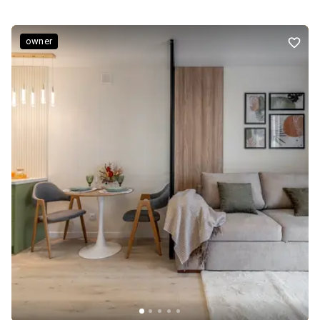
сушильною машинами. У кухні-вітальні є диван, обідня зона,
робоче місце та кухня з вмонтованим холодильником, духовою
шафою, мікрохвильовою піччю й індукційною поверхнею. У
owner
спальні - двоспальне ліжко з підйомним механізмом, окрема
гардеробна та макіяжний столик. У квартирі встановлено два
телевізори, водяний підігрів підлоги та додаткові радіатори. На
підлозі - якісний вініл і плитка. Північно-західна орієнтація
відкриває красиві заходи сонця, а на терасі з меблями
комфортно відпочивати навіть улітку. ЖК давно введений в
експлуатацію та заселений. За деталями та для організації
огляду звертайтеся.