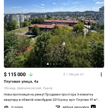
$ 115 000
$ 1 186 per m²
Плуговая улица, 4а
Збоища
Шевченковский
Львов
Нова пропозиція на ринку! Продаємо простора 3-кімнатну
квартиру в обжитій новобудові 2010 року. вул. Плугова 97 м²
загальної площі 7-ий поверх Квартира має дуже вдале та
3 rooms
without renovation
AI