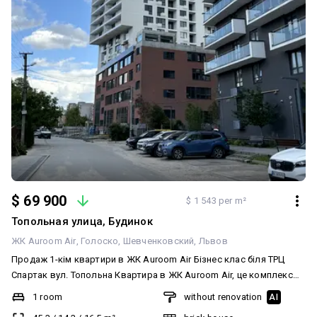
$/м² Вартість квартири — 148 500 $ Є відеоогляд квартири
$ 69 900
$ 1 543 per m²
Топольная улица, Будинок
ЖК Auroom Air
Голоско
Шевченковский
Львов
Продаж 1-кім квартири в ЖК Auroom Air Бізнес клас біля ТРЦ
Спартак вул. Топольна Квартира в ЖК Auroom Air, це комплекс
бізнес класу в мега розвиненій локації, він межує з ТРЦ Spartak і є
1 room
without renovation
AI
дуже вигідним під здачу в оренду! Квартира на 3 поверсі з