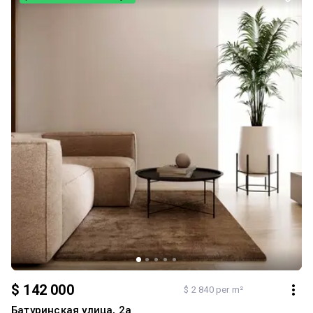
Оптоволокно. Кондиціонери в кожній кімнаті Відеодомофон
Фільтр на воду - зворотній осмос Індивідуальне опалення
(двохконтурний котел) Підігрів підлоги (зонований) До квартири
можна купити бокс в підземному паркінгу. Комфортний житловий
будинок. Відеоспостереження Зелений мікрорайон, поруч два
парки: Залізна Вода та Стрийський парк Вся необхідна
інфраструктура. До центру кілька хвилин. Квартира вільна,
готова до заселення.
$ 142 000
$ 2 840 per m²
Батуринская улица, 2а