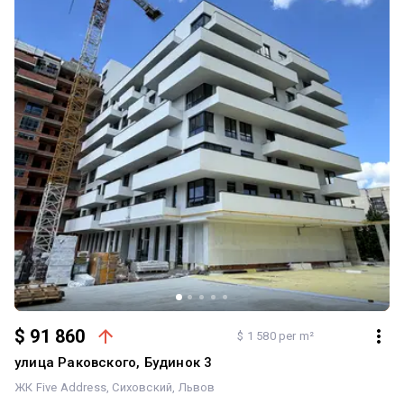
$ 91 860
$ 1 580 per m²
улица Раковского, Будинок 3
ЖК Five Address
Сиховский
Львов