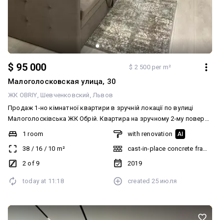
$ 95 000
$ 2 500 per m²
Малоголосковская улица, 30
ЖК OBRIY
Шевченковский
Львов
Продаж 1-но кімнатної квартири в зручній локації по вулиці
Малоголосківська ЖК Обрій. Квартира на зручному 2-му поверсі
з індивідуальним газовим опаленням, готова як для особистого
1 room
with renovation
AI
проживання так і для здачі в оренду
38
/
16
/
10
m²
cast-in-place concrete frame bu
2 of 9
2019
today at
11:18
created
25 июля