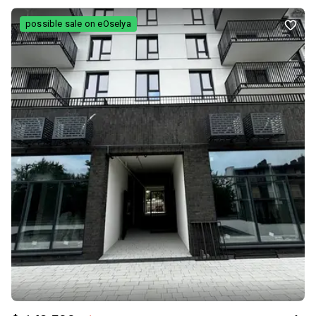
зону готування 📞 Телефонуйте — гарна ціна та якісний ремонт! 68
квадратів 9й поверх
possible sale on eOselya