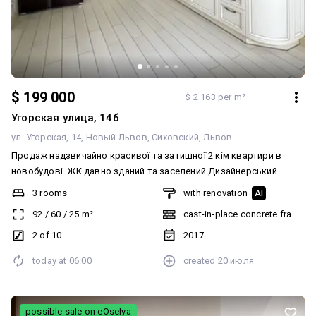
$ 199 000
$ 2 163 per m²
Угорская улица, 14б
ул. Угорская, 14
Новый Львов
Сиховский
Львов
Продаж надзвичайно красивої та затишної 2 кім квартири в
новобудові. ЖК давно зданий та заселений Дизайнерський
ремонт Затишна квартира в новобудові по вул. Угорська
3 rooms
with renovation
AI
Затишний двір Будинок зданий та заселений Ліфт. Площа 91 м2.
92
/
60
/
25
m²
cast-in-place concrete frame bu
Поверх 2 з 10 Вікна на 2 сторони: південна та східна Дитячий
майданчик. Квартира з стильним дизайном Якісний ремонт. Вся
2 of 10
2017
необхідна техніка та меблі: - холодильник; - варильна поверхня -
today at
06:00
created
20 июля
духова шафа; - мікрохвильова; - електрочайник; - посудомийна
машинка; - пральна машинка; - великі плазми; Ізольовані спальні:
доросла спальня та дитяча Закрита лоджія Велика кухня-
вітальня Санвузол (суміжний) Швидкісний інтернет.
possible sale on eOselya