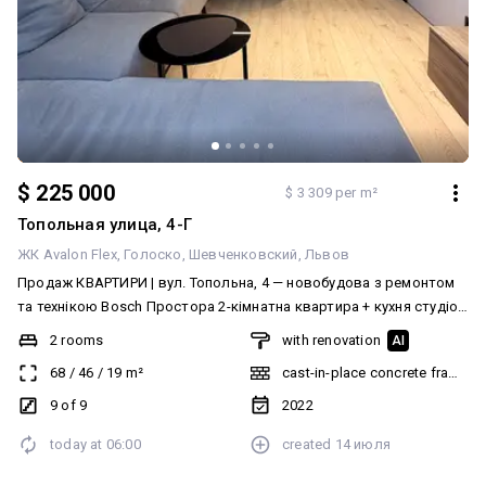
$ 225 000
$ 3 309 per m²
Топольная улица, 4-Г
ЖК Avalon Flex
Голоско
Шевченковский
Львов
Продаж КВАРТИРИ | вул. Топольна, 4 — новобудова з ремонтом
та технікою Bosch Простора 2-кімнатна квартира + кухня студіо
з продуманим плануванням і якісним наповненням. Оснащення: –
2 rooms
with renovation
AI
посудомийна машина – газова плита – електродуховка –
68
/
46
/
19
m²
cast-in-place concrete frame bu
мікрохвильова піч – пральна машина – окрема сушильна (вся
техніка — Bosch) – телевізор 55” або 60” – кондиціонери
9 of 9
2022
Переваги: – підігрів підлоги (кухня, коридор, обидва санвузли —
today at
06:00
created
14 июля
окрім гардеробу) – індивідуальне опалення – електрощиток
розведений під EcoFlow – кухня з механізмом розвороту під