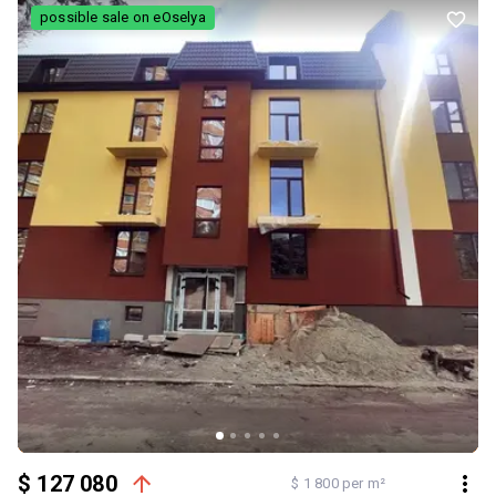
Пропонується простора 3-кімнатна квартира з дизайнерським
possible sale on eOselya
ремонтом у Солом’янському районі Києва, за адресою вул.
Смілянська, 15, поруч із Севастопольською площею. Площа —
100 м². 12 поверх із 15 плюс технічний поверх. Квартира
двостороння, світла та дуже доглянута. Продумане планування:
простора кухня-студія, окремі кімнати, гардеробна та додаткова
кладова на поверсі. Виконаний якісний дизайнерський ремонт.
Квартира продається з усіма меблями та побутовою технікою —
повністю готова до проживання. В будинку є велике комфортне
укриття. Доглянутий двір та місця для паркування автомобілів.
Поруч Севастопольська площа, супермаркети, магазини, ринок,
аптеки та зупинки громадського транспорту. Будинок повністю
підготовлений до комфортного проживання в будь-яких умовах.
Ціна — 193 000 $ Можливий обмін на будинок з ремонтом.
$ 127 080
$ 1 800 per m²