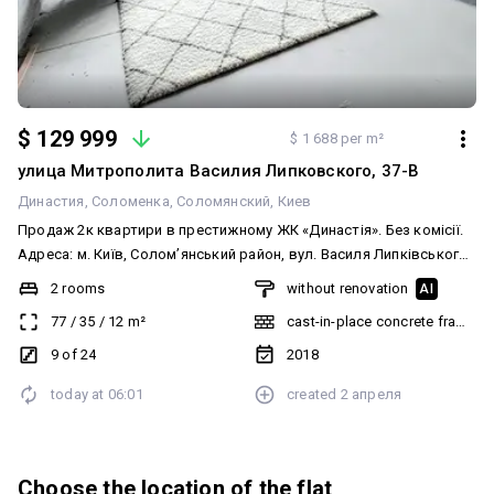
$ 129 999
$ 1 688 per m²
улица Митрополита Василия Липковского, 37-В
Династия
Соломенка
Соломянский
Киев
Продаж 2к квартири в престижному ЖК «Династія». Без комісії.
Адреса: м. Київ, Солом’янський район, вул. Василя Липківського,
37В Правий берег РОЗГЛЯДАЄМО ДЕРЖПРОГРАМИ (БЕЗГОТІВКА)
2 rooms
without renovation
AI
Квартира розташована на 9 поверсі 16-поверхового монолітно-
77
/
35
/
12
m²
cast-in-place concrete frame bu
каркасного будинку бізнес-класу. (забудовник – Ковальська)
Площа квартири: • Загальна – 77 м² • Житлова – 35 м² • Кухня –
9 of 24
2018
12 м² • Висота стель – 2.7 м Планування квартири: • Простора
today at
06:01
created
2 апреля
кухня з виходом на лоджію • Дві окремі кімнати • Роздільний
санвузол • Просторий коридор з можливістю облаштування
гардеробу • Дві великі лоджії (не засклені) Квартира світла та
простора, в житловому стані, з можливістю реалізувати
Choose the location of the flat