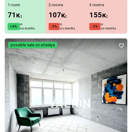
1 room
2 rooms
3 rooms
71к
107к
155к
$
$
$
in
in
in
+4%
-3%
-3%
six months
six months
six months
possible sale on eOselya