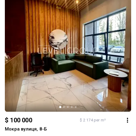
готова до заселення з першого дня. ⸻ 💎 Чому варто обрати
саме цю квартиру? Будинок розташований у зеленому районі
Києва поруч із парком. Чистий під’їзд, доглянутий двір та
приємне сусідство. У пішій доступності: • парк для прогулянок; •
школи та дитячі садки; • супермаркети, магазини та аптеки; •
кафе та кав’ярні; • зупинки громадського транспорту; • зручне
транспортне сполучення. ✨ Ідеальний варіант для власного
проживання або вигідної інвестиції. Вам не потрібно витрачати
час і кошти на ремонт — просто заїжджайте та насолоджуйтеся
новим житлом. ⸻ 📩 Перегляд — за попередньою
домовленістю. Телефонуйте або пишіть — із задоволенням
відповімо на всі запитання та організуємо перегляд у зручний
для вас час.
$ 100 000
$ 2 174 per m²
Мокра вулиця, 8-Б