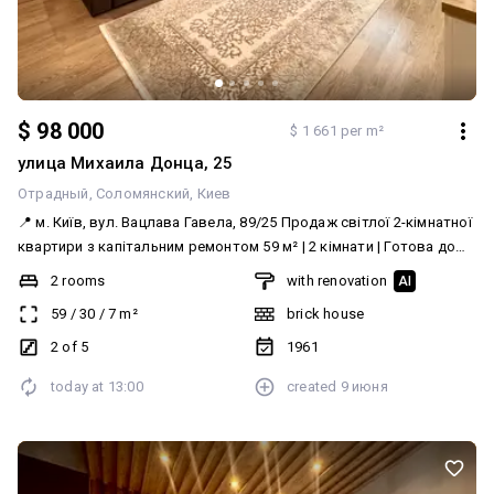
$ 98 000
$ 1 661 per m²
улица Михаила Донца, 25
Отрадный
Соломянский
Киев
📍 м. Київ, вул. Вацлава Гавела, 89/25 Продаж світлої 2-кімнатної
квартири з капітальним ремонтом 59 м² | 2 кімнати | Готова до
заселення 📄 Квартира після капітального ремонту з повною
2 rooms
with renovation
AI
заміною електропроводки, сантехніки, вікон, підлоги та всіх
59
/
30
/
7
m²
brick house
комунікацій. Повністю готова до проживання — без додаткових
вкладень. Податки сплачуються порівну між продавцем і
2 of 5
1961
покупцем . Комісія агентства — 5%, сплачує покупець. ⸻ 🏡
today at
13:00
created
9 июня
Планування квартири: • простора кухня-вітальня • окрема
спальня; • велика гардеробна; • двостороннє планування; •
багато природного світла; ⸻ ✨ Переваги: • якісний сучасний
капітальний ремонт; • повністю замінені всі комунікації; •
функціональне перепланування; • затишна та світла квартира; •