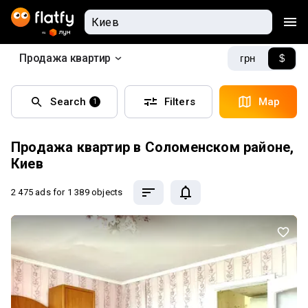
Продажа квартир
грн
$
Search
Filters
Map
1
Продажа квартир в Соломенском районе,
Киев
2 475 ads
for 1 389 objects