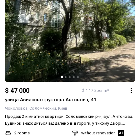
$ 47 000
$ 1 175 per m²
улица Авиаконструктора Антонова, 41
Чоколовка
Соломянский
Киев
Продаж 2 кімнатної квартири. Соломенський р-н, вул. Антонова.
Будинок знаходиться віддалено від гороги, у тихому дворі.
Загальна площа 40 м2, поверх 3\5. Незвичайне планування,
2 rooms
without renovation
AI
кімнати суміжні, с/в в кафелі роздільний (ванна ). Квартира в