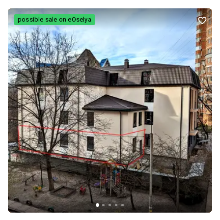
зону відпочинку або місце для зберігання. Оселя продається з
усіма меблями та побутовою технікою, що дозволяє новим
possible sale on eOselya
власникам одразу заселитися без додаткових вкладень.
Встановлено бойлер, підключено швидкісний інтернет,
централізоване опалення. Для економії та зручності
встановлені лічильники на газ, воду та електроенергію. Також
встановлено фільтр для очищення води. Будинок знаходиться у
тихому зеленому дворі, подалі від шуму магістралей. Район має
чудово розвинену інфраструктуру: поруч супермаркети,
магазини, школи, дитячі садки, парки, спортивні майданчики,
аптеки, банки та зупинки громадського транспорту. До станції
метро «Берестейська» — лише кілька хвилин, що забезпечує
швидке сполучення з будь-якою частиною міста. Документи
готові до угоди, квартира без обтяжень та юридичних нюансів.
Податки сплачує власник. Телефонуйте вже сьогодні, щоб
домовитися про перегляд. Це чудова можливість придбати
готову до проживання квартиру в одному з найзручніших
районів Києва.