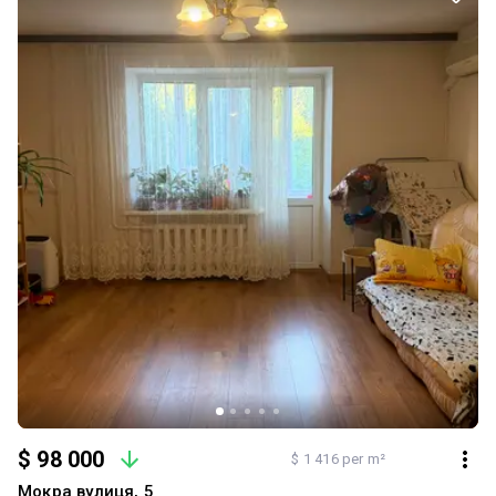
проживання, так і для інвестиції під оренду. Деталі В квартирі 1
кімната, висота стелі 2.5 метра, Технологія будівництва -
Цегляна, Тип будинку - Спец. проект. Будинок побудований в 2021
році. Загальний стан квартири - частковий ремонт.
$ 98 000
$ 1 416 per m²
Мокра вулиця, 5