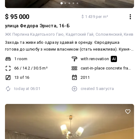
$ 95 000
$ 1 439 per m²
улица Федора Эрнста, 16-Б
ЖК Перлина Кадетського Гаю
Кадетский Гай
Соломянский
Киев
Заходь та живи або одразу здавай в оренду. Євродвушка
готова до шлюбу з новим власником (стать неважлива). Кухня-
вітальня 30 квадратних метрів. Окрема спальня з балконом.
1 room
with renovation
AI
Закритий двір, немає сміття. Цю красуню треба побачити. Вона
66
/
14.2
/
30.5
m²
cast-in-place concrete frame bu
тобі сподобається. Без комісії. Від власника Відеоогляд за
запитом. По всіх питаннях телефонуй. 0674012227 Олег
13 of 16
2011
today at
06:01
created
5 августа