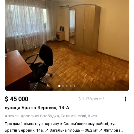
$ 45 000
$ 1 178 per m²
вулиця Братів Зерових, 14-А
Александровская Слободка
Соломянский
Киев
Продам 1-кімнатну квартиру в Солом’янському районі, вул.
Братів Зерових, 14а. 📍 Загальна площа — 38,2 м² 📍 Житлова