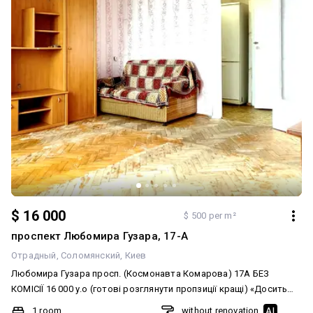
$ 16 000
$ 500 per m²
проспект Любомира Гузара, 17-А
Отрадный
Соломянский
Киев
Любомира Гузара просп. (Космонавта Комарова) 17А БЕЗ
КОМІСІЇ 16 000 у.о (готові розглянути пропзиції кращі) «Досить
орендувати чуже! Вєра, лапи в руки!» – сказав я після того, як ще
1 room
without renovation
AI