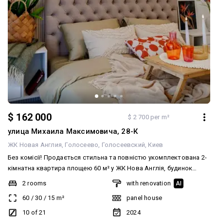
$ 162 000
$ 2 700 per m²
улица Михаила Максимовича, 28-К
ЖК Новая Англия
Голосеево
Голосеевский
Киев
Без комісії! Продається стильна та повністю укомплектована 2-
кімнатна квартира площею 60 м² у ЖК Нова Англія, будинок
Лінкольн. Квартира розташована на комфортному 10 поверсі та
2 rooms
with renovation
AI
має продумане планування для комфортного життя. Планування
60
/
30
/
15
m²
panel house
включає: • простору кухню-вітальню; • окрему спальню; •
повноцінний кабінет для роботи або навчання; • гардеробну
10 of 21
2024