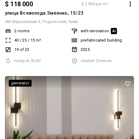
$ 118 000
$ 2 950 per m²
улица Всеволода Змеенко, 15/23
ЖК Варшавский-3
Подольский
Киев
2 rooms
with renovation
AI
40
/
25
/
15
m²
prefabricated building
19 of 23
2025
today at
06:00
created
25 июня
generator