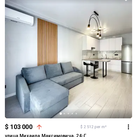
для відпочинку. Розвинена інфраструктура району: У пішій
доступності знаходяться ТРЦ River Mall, супермаркети Сільпо та
NOVUS, кафе, ресторани, піцерії, відділення Нової пошти, салони
краси, школи, дитячі садки та інші необхідні об'єкти для
комфортного життя. Поруч розташований парк Прибережний —
чудове місце для прогулянок, занять спортом та відпочинку біля
Дніпра. Транспортна доступність: до станції метро Осокорки —
близько 7 хвилин на транспорті; зручний виїзд на основні
магістралі міста. Телефонуйте, щоб дізнатися більше про
квартиру та домовитися про консультацію. Також допоможемо
підібрати найкращі варіанти квартир у ЖК Great відповідно до
ваших побажань та бюджету.
$ 103 000
$ 2 512 per m²
улица Михаила Максимовича, 24-Г