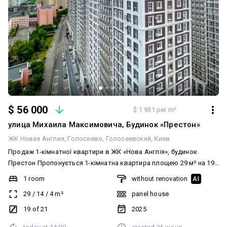
$ 56 000
$ 1 931 per m²
улица Михаила Максимовича, Будинок «Престон»
ЖК Новая Англия
Голосеево
Голосеевский
Киев
Продаж 1-кімнатної квартири в ЖК «Нова Англія», будинок
Престон Пропонується 1-кімнатна квартира площею 29 м² на 19
поверсі 21-поверхового будинку. Квартира без ремонту, що
1 room
without renovation
AI
дозволяє реалізувати власний дизайн-проєкт без додаткових
29
/
14
/
4
m²
panel house
витрат на демонтаж та переробку існуючого інтер’єру.
Функціональне планування дає можливість максимально
19 of 21
2025
ефективно використати простір. Особливістю квартири є