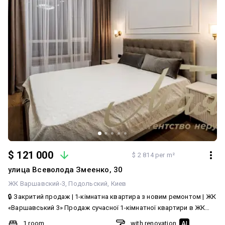
$ 121 000
$ 2 814 per m²
улица Всеволода Змеенко, 30
ЖК Варшавский-3
Подольский
Киев
🔒 Закритий продаж | 1-кімнатна квартира з новим ремонтом | ЖК
«Варшавський 3» Продаж сучасної 1-кімнатної квартири в ЖК
«Варшавський 3», Виноградар, Подільський район. Квартира
1 room
with renovation
AI