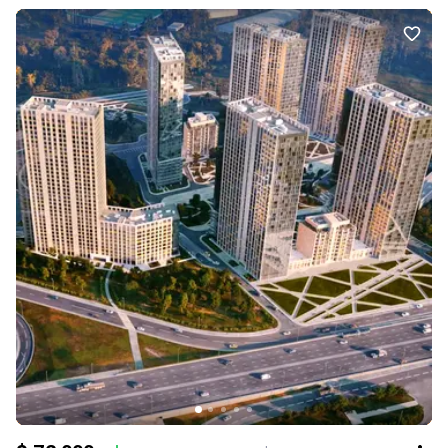
утепленням та сучасними інженерними рішеннями. Будинок
розташований навпроти відкритого басейну просто неба, що
робить його ще більш привабливим! Інноваційна школа А+ та
дитячий садок прямо на території комплексу. Закриті двори без
автомобілів, парк, велодоріжки, спортивні майданчики, BBQ-
зони та кафе — усе для комфортного життя. До метро «Нивки» —
15 хвилин. Це більше, ніж квартира. Це можливість жити в
комплексі, який уже став еталоном сучасної нерухомості Києва.
Телефонуйте вже сьогодні — із задоволенням організую
перегляд та відповім на всі запитання.