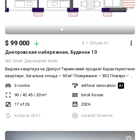
$ 99 000
$ 1 100 per m²
Днепровская набережная, Будинок 10
ЖК Great
Дарницкий
Киев
Видова квартира на Дніпро! Терміновий продаж! Характеристики
квартири: Загальна площа — 90 м² Планування — 3R2 Поверх — 17
Будинок — №10 Адреса — вул. Причальна Введення будинку в
3 rooms
without renovation
AI
експлуатацію — 4 квартал 2026 року Ціна актуальна до введення
90
/
42.45
/
20
m²
brick house
в експлуатацію, при введені буде підвищення ціни. Оформлення
переуступки - 8600$ Квартира має функціональне планування, що
17 of 26
2026
ідеально підійде для комфортного проживання сім'ї або як
today at
06:01
created
30 июля
перспективна інвестиція. Переваги ЖК Great: сучасний комплекс
комфорт-класу; закрита прибудинкова територія; власна
інфраструктура: магазини, кав'ярні, аптеки, дитячий садок,
медичні заклади; сучасні дитячі та спортивні майданчики, місця