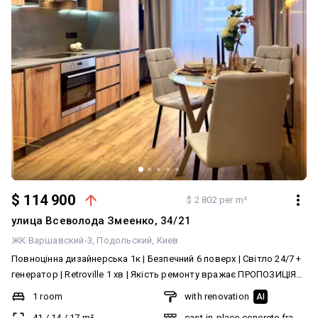
$ 114 900
$ 2 802 per m²
улица Всеволода Змеенко, 34/21
ЖК Варшавский-3
Подольский
Киев
Повноцінна дизайнерська 1к | Безпечний 6 поверх | Світло 24/7 +
генератор | Retroville 1 хв | Якість ремонту вражає ПРОПОЗИЦІЯ
від Власника Без% Неймовірна 1-кімнатна квартира з
1 room
with renovation
AI
дизайнерським ремонтом біля ТРЦ Retroville Пропонується до
41
/
14
/
17
m²
cast-in-place concrete frame bu