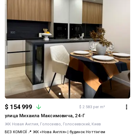
спортивні клуби та вся необхідна інфраструктура. Ця квартира
стане чудовим вибором як для особистого проживання, так і
для інвестора. Завдяки локації поруч із метро та провідними
університетами столиці вона користується стабільно високим
попитом на оренду, що забезпечує високу дохідність і ліквідність
інвестиції.
$ 154 999
$ 2 583 per m²
улица Михаила Максимовича, 24-Г
ЖК Новая Англия
Голосеево
Голосеевский
Киев
БЕЗ КОМІСІЇ 📍 ЖК «Нова Англія» | будинок Ноттінгем