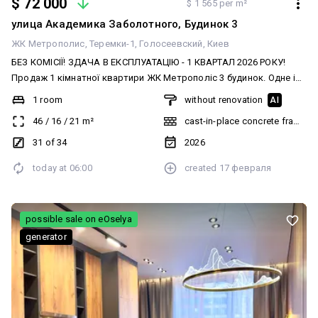
$ 72 000
$ 1 565 per m²
улица Академика Заболотного, Будинок 3
ЖК Метрополис
Теремки-1
Голосеевский
Киев
БЕЗ КОМІСІЇ! ЗДАЧА В ЕКСПЛУАТАЦІЮ - 1 КВАРТАЛ 2026 РОКУ!
Продаж 1 кімнатної квартири ЖК Метрополіс 3 будинок. Одне із
найкращих планувань із видом на ліс ВДНГ. Планування: - кухня-
1 room
without renovation
AI
вітальня - спальня - суміжний санвузол - передпокій. Загальна
46
/
16
/
21
m²
cast-in-place concrete frame bu
площа 45.7 кв.м Висота стелі 3 метра. Квартира розташована на
31 поверсі із 34. Покращені оздоблювальні матеріали на поверсі.
31 of 34
2026
Стан квартири від забудовника. Актуально.
today at
06:00
created
17 февраля
possible sale on eOselya
generator