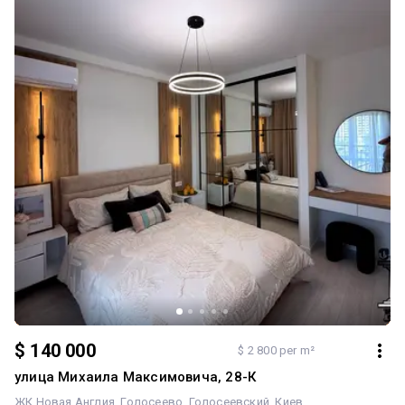
$ 140 000
$ 2 800 per m²
улица Михаила Максимовича, 28-К
ЖК Новая Англия
Голосеево
Голосеевский
Киев