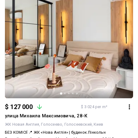
бойлером на 100л, пральною та сушарною машинами, теплою
підлогою в обідній зоні. В будинку автономне опалення. Жителі
придбали генератор для живлення котельні та насосів на час
відключень. Активне ОСББ, яке отримує найкращі умови для
свого будинку та слідкує за порядком. На вході консьєрж та
відеоспостереження. Зелений двір з дитячими майданчиками.
Відкритий паркінг під ЖК. Поруч з ЖК розвинена інфраструктура:
кілька садків та шкіл, супермаркети Новус та Сільпо, сімейні
кафе та ресторани, парк з водоймою, великий Sport Life з
басейном, кілька відкритих парковок з охороною. До метро
Іподром - 10 хв піший доступ. Не втрачайте шанс стати
власником якісної квартири!
$ 127 000
$ 3 024 per m²
улица Михаила Максимовича, 28-К
ЖК Новая Англия
Голосеево
Голосеевский
Киев
БЕЗ КОМІСІЇ 📍 ЖК «Нова Англія» | будинок Лінкольн