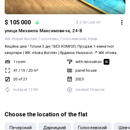
$ 105 000
$ 2 561 per m²
улица Михаила Максимовича, 24-В
ЖК Новая Англия
Голосеево
Голосеевский
Киев
Акційна ціна ! Тільки 3 дні ! БЕЗ КОМІСІЇ | Продаж 1-кімнатної
квартири | ЖК «Нова Англія» | будинок Ньюкасл 📍 ЖК «Нова
Англія» | будинок Ньюкасл Голосіївський район, вул. Михайла
1 room
with renovation
AI
Максимовича 20 поверх | 41 м² | 1 кімната ✨ Сучасний
41
/
15
/
20
m²
panel house
дизайнерський ремонт 💰 Вартість — 105 000 $ 📄 Документам
менше 3 років. Усі витрати на оформлення вже включені у
20 of 21
2023
вартість квартири — ціна під ключ. 🏡 Пропонується до продажу
today at
11:00
created
16 июля
стильна квартира площею 41 м² у будинку «Ньюкасл» житлового
комплексу «Нова Англія». Квартира виконана в сучасному
дизайнерському стилі з використанням якісних матеріалів,
повністю укомплектована меблями та побутовою технікою.
Choose the location of the flat
Продумане планування забезпечує максимальний комфорт для
проживання. 🏡 У квартирі є: • телевізор; • холодильник; • духова
Печерский
Дарницкий
Голосеевский
Шевч
шафа; • варильна поверхня; • витяжка; • посудомийна машина; •