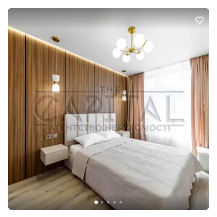
кімнати, для відпочинку, роботи та життя багато місць для
зберігання, шафи та гардеробна — щоб у домі завжди був
порядок і спокій інтер’єр, який не кричить, а м’яко обіймає Ця
квартира цікава — не шаблонна, не «як у всіх». Вона має характер
і водночас легко підлаштовується під ваш стиль життя. 🌿 ЖК
«Нова Англія» — місце для життя Закрита територія, охорона,
своя інфраструктура, кав’ярні, магазини, школи та садочки
поруч. Метро — у пішій доступності. Тут комфортно жити
сьогодні й спокійно планувати завтра. Це не просто покупка. Це
вибір дому, де буде добре. 📞 Запрошуємо на перегляд —
можливо, саме тут почнеться ваша нова історія.