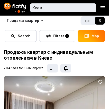
Продажа квартир
грн
$
Search
Filters
Map
1
Продажа квартир с индивидуальным
отоплением в Киеве
2 347 ads
for 1 502 objects