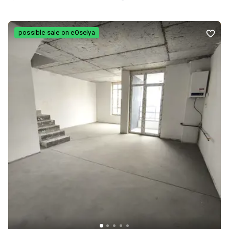
оздоблювальні матеріали з Італії та англійська сантехніка
преміальної якості. У вартість входять: • вбудована кухня зі
стільницею з натурального каменю • вбудована побутова
possible sale on eOselya
техніка (Посудомийна машина, Варильна панель, Духова шафа) •
меблі та оснащення санвузлів Особливості інтер’єру: • сходи з
натурального каменю онікс • гіпсова ліпнина • керамогранітна
підлога на першому поверсі • натуральна червона деревина на
другому поверсі Квартира дуже тепла, стильна та комфортна,
готова до проживання без додаткових вкладень.