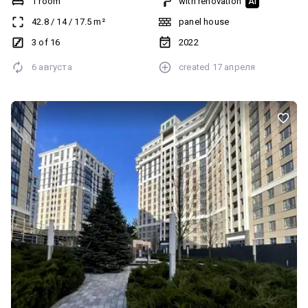
1 room
with renovation
AI
Для запису на перегляд телефонуйте
42.8
/
14
/
17.5
m²
panel house
3 of 16
2022
6 августа
created
17 апреля