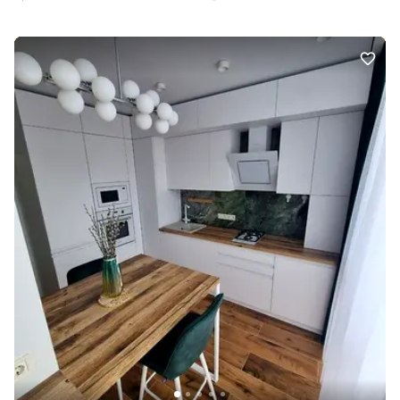
Комунікації в будинку: Електрика, центральне водопостачання,
автономне опалення, центральна каналізація. Інфраструктура:
Центральний парк, аптеки, садочки, школи, супермаркети,
відділення нової пошти, банкомати, кафе, ресторани, бари,
магазини техніки, продуктові магазини, салони краси,
транспортна розвʼязка, барбершопи. Додаткові плюси:
Пожежний вихід з тераси, окремий ключ доступу на поверх,
гостьовий та платний паркінг для авто. Важливо! Є торг. Без
комісії. Оформлення 2%. Є відео огляд. Розрахунок: Сертифікат
або готівка. За більш детальною інформацією звертайтесь по
телефону!