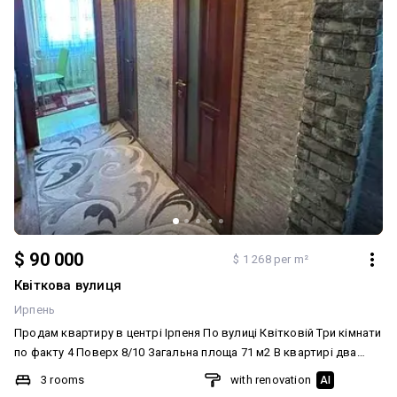
$ 90 000
$ 1 268 per m²
Квіткова вулиця
Ирпень
Продам квартиру в центрі Ірпеня По вулиці Квітковій Три кімнати
по факту 4 Поверх 8/10 Загальна площа 71 м2 В квартирі два
гарні балкони та є кладова, що на данний час рідкість Зроблений
3 rooms
with renovation
AI
ремонт, мебльована, та є вся техніка яка потрібна для життя