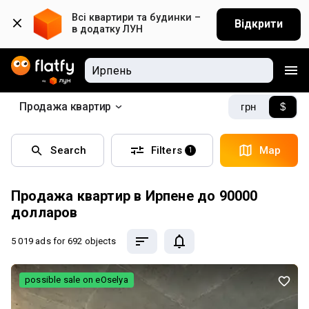
Всі квартири та будинки – 
Відкрити
в додатку ЛУН
Продажа квартир
грн
$
Search
Filters
Map
1
Продажа квартир в Ирпене до 90000
долларов
5 019 ads
for 692 objects
possible sale on eOselya