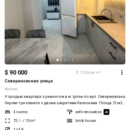
$ 90 000
$ 1 250 per m²
Севериновская улица
Ирпень
У продажі квартира з ремонтом в м. Ірпінь по вул. Северинівська
Окремі три кімнати з двома закритими балконами. Площа 72 м2
Роздільний с/у Поруч вся інфраструктура, 3 хв пішки - школа,
3 rooms
with renovation
AI
садочок, магазин , зупинка громадського транспорту, аптека ,
72
/
-
/
15
m²
brick house
парк . Податок 12% Без комісії. Перегляд у зручний для вас час.
Ключі на руках. Додатково: Планування: Роздільна. Санвузол:
1 of 9