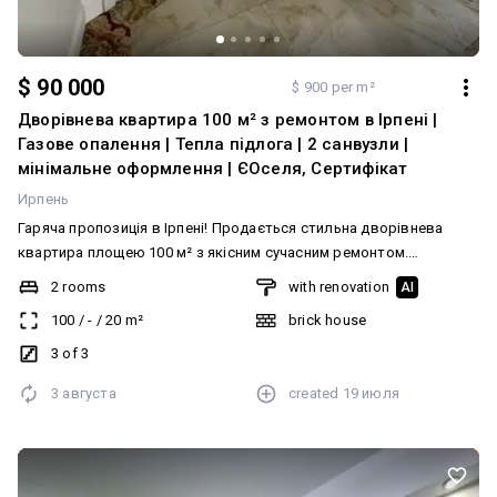
$ 90 000
$ 900 per m²
Дворівнева квартира 100 м² з ремонтом в Ірпені |
Газове опалення | Тепла підлога | 2 санвузли |
мінімальне оформлення | ЄОселя, Сертифікат
Ирпень
Гаряча пропозиція в Ірпені! Продається стильна дворівнева
квартира площею 100 м² з якісним сучасним ремонтом.
Ідеальний варіант для сім’ї, яка цінує простір, комфорт і готове
2 rooms
with renovation
AI
житло без додаткових витрат. • 100 м² продуманого простору • 2
100
/
-
/
20
m²
brick house
санвузли • Індивідуальне газове опалення • Тепла водяна підлога
по всій квартирі • Поверх 3/3 Мінімальне оформлення — лише
3 of 3
2%. Квартира підходить під державні програми: «єОселя»,
3 августа
created
19 июля
житловий сертифікат та ваучер. Ціна — 90 000 $. Телефонуйте
вже сьогодні та записуйтеся на перегляд — такі квартири довго
на ринку не залишаються! Додатково: Санвузол: Роздільний.
Система опалення: Індивідуальне газове. Ремонт: Авторський
проект