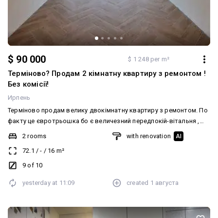
$ 90 000
$ 1 248 per m²
Терміново? Продам 2 кімнатну квартиру з ремонтом !
Без комісії!
Ирпень
Терміново продам велику двокімнатну квартиру з ремонтом. По
факту це євротрьошка бо є величезний передпокій-вітальня ,
велика кухня і дві окремі спальні. Відокремлені санвузли,
2 rooms
with renovation
AI
гардеробна. Мінімальне оформлення. Опалення індивідуальне
72.1
/
-
/
16
m²
газове. Можливий безготівковий розрахунок. Дзвоніть - покажу
в зручний вам день! Додатково: Санвузол: 2 і більше. Система
9 of 10
опалення: Індивідуальне газове. Ремонт: Євроремонт
yesterday at
11:09
created
1 августа