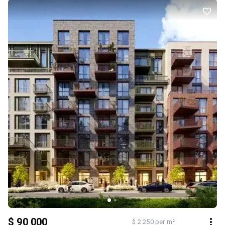
лаунж-зони. Переваги: 1.будинок бізнес-класу 2.сучасна
архітектура комплексу 3.верхній поверх без шуму зверху
4.велика площа для 1-кімнатної квартири 5.можливість
реалізувати індивідуальний дизайн-проєкт 6.Квартира чудово
підійде як для комфортного проживання, так і як інвестиція у
нерухомість. ЦІНА 90 00$ БЕЗ КОМІСІЇ ДЛЯ ПОКУПЦЯ! Працюємо з
держпрограмами: єОселя та єВідновлення, Постанови. Не
відкладайте життя на потім — телефонуйте, приїжджайте на
перегляд і бронюйте своє «місце сили» вже сьогодні!
Додатково: Тип будинку: Житловий фонд від 2021 р.. Санвузол:
Суміжний. Система опалення: Індивідуальне газове. Меблювання:
Ні
$ 90 000
$ 2 250 per m²