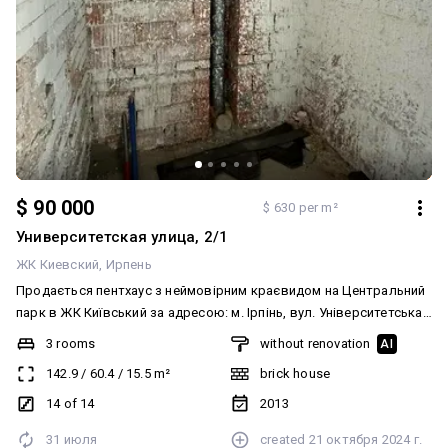
$ 90 000
$ 630 per m²
Университетская улица, 2/1
ЖК Киевский
Ирпень
Продається пентхаус з неймовірним краєвидом на Центральний
парк в ЖК Київський за адресою: м. Ірпінь, вул. Університетська,
буд. 2/1. Характеристика квартири: Кухня-студія, 2 кімнати, 2
3 rooms
without renovation
AI
санвузли, тераса. Площа: 103, 2 м2 (кухня 60, 7 м2, житлова 34, 5
142.9
/
60.4
/
15.5
m²
brick house
м2). Тераса: 130 м2. Поверх: 14/14. Висота стелі: 3, 5 м.
Наповнення: Чистова штукатурка стін, вікна WDS (3 камери),
14 of 14
2013
чорнова стяжка підлоги. Матеріали будівництва комплексу:
31 июля
created
21 октября 2024 г.
Стіни цегла, утеплення пінопласт, бетонне перекриття.