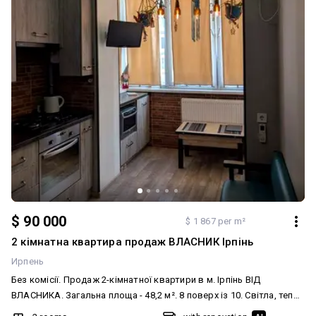
Оформлення 2%. Підходить для Є-Оселя. Є розтермінування !!!
$ 90 000
$ 1 867 per m²
2 кімнатна квартира продаж ВЛАСНИК Ірпінь
Ирпень
Без комісії. Продаж 2-кімнатної квартири в м. Ірпінь ВІД
ВЛАСНИКА. Загальна площа - 48,2 м². 8 поверх із 10. Світла, тепла
квартира з якісним ремонтом, авторською кухнею та великою