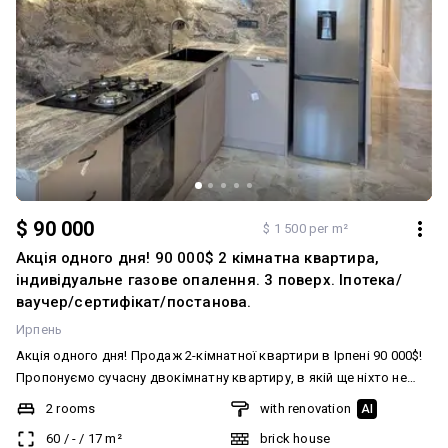
$ 90 000
$ 1 500 per m²
Акція одного дня! 90 000$ 2 кімнатна квартира,
індивідуальне газове опалення. 3 поверх. Іпотека/
ваучер/сертифікат/постанова.
Ирпень
Акція одного дня! Продаж 2-кімнатної квартири в Ірпені 90 000$!
Пропонуємо сучасну двокімнатну квартиру, в якій ще ніхто не
проживав. Новий якісний ремонт, повністю укомплектована
2 rooms
with renovation
AI
меблями та технікою — можна заїжджати одразу після покупки.
60
/
-
/
17
m²
brick house
Переваги квартири: • новий ремонт; • меблі та побутова техніка; •