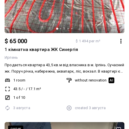
$ 65 000
$ 1 494 per m²
1 кімнатна квартира ЖК Синергія
Ирпень
Продається квартира 43,5 кв.м від власника в м. Ірпінь. Сучасний
жк. Поруч річка, набережна, аквапарк, ліс, вокзал. В квартирі є
чорнова штукатурка та стяжка. Розведено теплу підлогу та
1 room
without renovation
AI
сантехніку. Встановлено двохконтурний газовий котел.
43.5
/
-
/
17.1
m²
Додатково: Тип будинку: Житловий фонд від 2021 р.. Планування:
Роздільна. Ремонт: Під чистову обробку. Меблювання: Ні.
1 of 10
Комунікації: Асфальтована дорога, Газ, Центральна каналізація,
3 августа
created
3 августа
Вивіз відходів, Центральний водопровід
owner