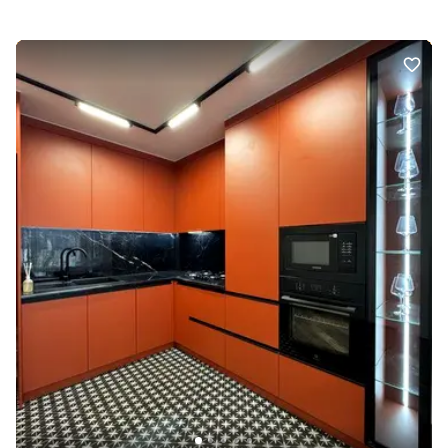
перегляд, гарний варіант для Вашої сімї. З повагою Оля
Додатково: Тип будинку: Житловий фонд від 2021 р.. Планування:
Роздільна. Санвузол: 2 і більше. Система опалення: Власна
котельня. Ремонт: Після будівельників. Меблювання: Ні.
Мультимедіа: Швидкісний інтернет, Wi-Fi. Комфорт:
Відеоспостереження, Ліфт, Паркувальне місце, Охорона
території, Грузовий ліфт. Комунікації: Асфальтована дорога,
Центральна каналізація, Електрика, Вивіз відходів, Центральний
водопровід