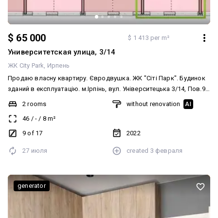
$ 65 000
$ 1 413 per m²
Университетская улица, 3/14
ЖК City Park
Ирпень
Продаю власну квартиру. Євродвушка. ЖК "Сіті Парк". Будинок
зданий в експлуатацію. м.Ірпінь, вул. Університецька 3/14, Пов.9.
(Заг. кількість поверхів 17) 5 км від ст. м. "Академмістечко"
2 rooms
without renovation
AI
Загальна площа: 46, 3 м2. Зроблена сантехника, электрика. При
46
/
-
/
8
m²
необхідності надається безкоштовна консультація архітектора-
дизайнера. Тип стін: КерамзитоБетон Продає власник.
9 of 17
2022
27 июля
created
3 февраля
generator