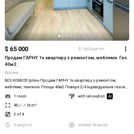
$ 65 000
$ 1 625 per m²
Продам ГАРНУ 1к квартиру з ремонтом, меблями. Газ.
40м2.
Ирпень
БЕЗ КОМІСІЇ! Ірпінь Продам ГАРНУ 1к квартиру з ремонтом,
меблями, технікою Площа 40м2 Поверх 2/4 Індивідуальне газове
опалення Додатково: Система опалення: Індивідуальне газове.
1 room
with renovation
AI
Ремонт: Авторський проект. Меблювання: Так
40
/
-
/
16
m²
2 of 4
3 августа
created
26 июня