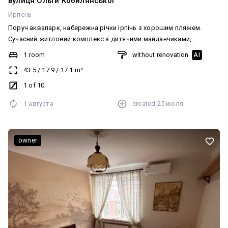
вулиця Ольги Кобилянської
Ирпень
Поруч аквапарк, набережна річки Ірпінь з хорошим пляжем.
Сучасний житловий комплекс з дитячими майданчиками,
охороною, магазинами, спорт комплексом, спортивними
1 room
without renovation
AI
майданчиками для власників. На території є супермаркет.
43.5
/
17.9
/
17.1
m²
Недалеко є ринок та залізничний вокзал.
1 of 10
1 августа
created
25 июля
owner