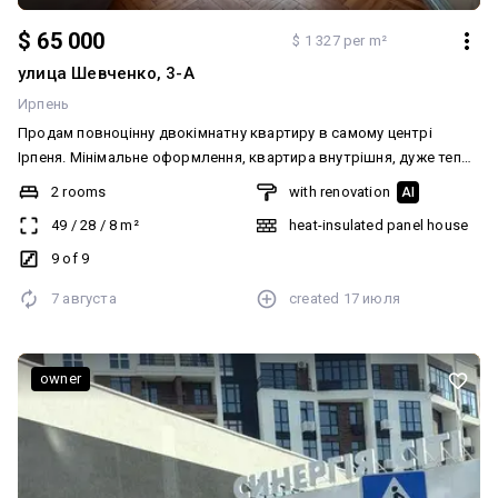
$ 65 000
$ 1 327 per m²
улица Шевченко, 3-А
Ирпень
Продам повноцінну двокімнатну квартиру в самому центрі
Ірпеня. Мінімальне оформлення, квартира внутрішня, дуже тепла
Телефонуйте, покажу 24/7
2 rooms
with renovation
AI
49
/
28
/
8
m²
heat-insulated panel house
9 of 9
7 августа
created
17 июля
owner