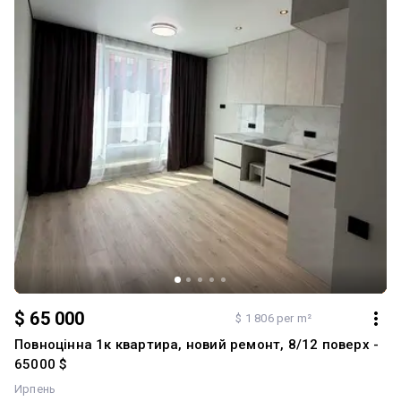
територія, сучасні дитячі майданчики - Парковка біля будинку, є
гаражі Телефонуйте для перегляду та уточнення деталей!
Додатково: Планування: Роздільна. Санвузол: Суміжний. Система
опалення: Індивідуальне газове. Ремонт: Євроремонт.
Меблювання: Так. Мультимедіа: Швидкісний інтернет, Wi-Fi.
Комфорт: Відеоспостереження, Кондиціонер, Балкон, лоджія,
Ванна, Гостьовий паркінг, Підігрів підлоги, Меблі на кухні,
Панорамні вікна, Паркувальне місце, Охорона території.
Комунікації: Асфальтована дорога, Центральна каналізація,
Електрика, Вивіз відходів, Газ, Центральний водопровід
$ 65 000
$ 1 806 per m²
Повноцінна 1к квартира, новий ремонт, 8/12 поверх -
65000 $
Ирпень