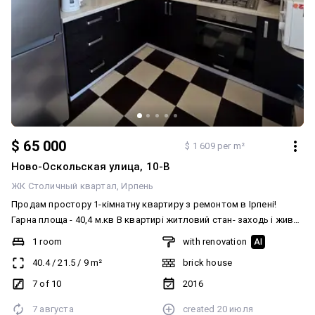
послуги. Ця квартира стане чудовим вибором для тих, хто шукає
квартиру з ремонтом в Ірпені, квартиру біля Центрального
парку, готове житло з меблями, нерухомість для інвестиції або
вигідну покупку без додаткових витрат. Телефонуйте вже
сьогодні! Такі квартири в цьому районі користуються стабільним
попитом. Домовимося про перегляд у зручний для вас час.
$ 65 000
$ 1 609 per m²
Ново-Оскольская улица, 10-В
ЖК Столичный квартал
Ирпень
Продам простору 1-кімнатну квартиру з ремонтом в Ірпені!
Гарна площа - 40,4 м.кв В квартирі житловий стан- заходь і живи.
Є БАЛКОН! Індивідуальне газове опалення. Мінімальне
1 room
with renovation
AI
оформлення - 2%
40.4
/
21.5
/
9
m²
brick house
7 of 10
2016
7 августа
created
20 июля