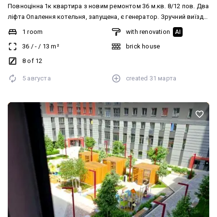
Повноцінна 1к квартира з новим ремонтом 36 м.кв. 8/12 пов. Два
ліфта Опалення котельня, запущена, є генератор. Зручний виїзд
до Києва (5 км) Ціна 65000 $ без комісії Телефонуйте, відповім на
1 room
with renovation
AI
всі запитання Додатково: Планування: Роздільна. Ремонт:
36
/
-
/
13
m²
brick house
Євроремонт
8 of 12
5 августа
created
31 марта