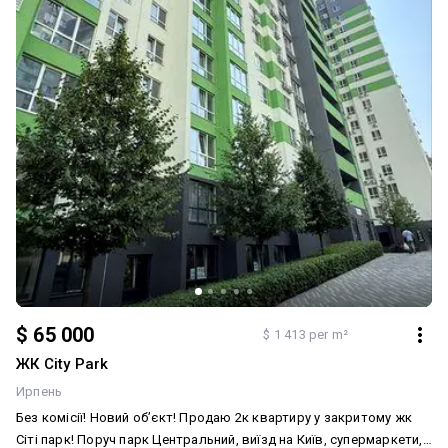
$ 65 000
$ 1 413 per m²
ЖК City Park
Ирпень
Без комісії! Новий обʼєкт! Продаю 2к квартиру у закритому жк
Сіті парк! Поруч парк Центральний, виїзд на Київ, супермаркети,