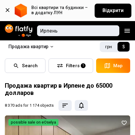
Всі квартири та будинки – 
Відкрити
в додатку ЛУН
Продажа квартир
грн
$
Search
Filters
Map
1
Продажа квартир в Ирпене до 65000
долларов
8 370 ads
for 1 174 objects
possible sale on eOselya