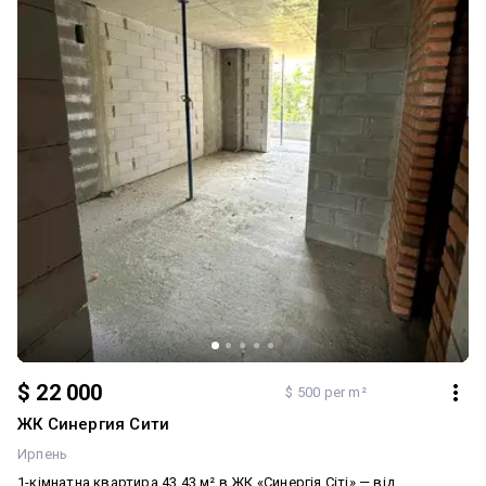
Комплекс розташований у зеленій зоні: поруч парк і набережна
довжиною 8 км — чудове місце для прогулянок і пробіжок.
Закрита територія, дитячі та спортивні майданчики. Розглядаєте
купівлю в цьому ЖК? Звертайтесь — проконсультую по всіх
нюансах, підберу найкращий варіант під ваш бюджет і потреби.
Дзвоніть — відповім на всі питання! Додатково: Комфорт:
Балкон, лоджія, Ліфт, Тераса. Комунікації: Центральна
каналізація, Електрика, Газ, Центральний водопровід
$ 22 000
$ 500 per m²
ЖК Синергия Сити
Ирпень
1-кімнатна квартира 43,43 м² в ЖК «Синергія Сіті» — від