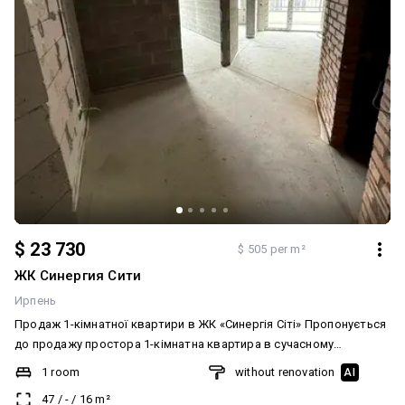
$ 23 730
$ 505 per m²
ЖК Синергия Сити
Ирпень
Продаж 1-кімнатної квартири в ЖК «Синергія Сіті» Пропонується
до продажу простора 1-кімнатна квартира в сучасному
житловому комплексі «Синергія Сіті». Комфортний поверх –
1 room
without renovation
AI
оптимальний варіант для щоденного життя. Квартира без
47
/
-
/
16
m²
ремонту, що дає можливість реалізувати власний дизайн-проєкт