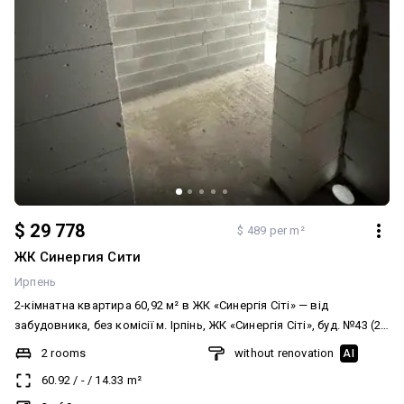
$ 29 778
$ 489 per m²
ЖК Синергия Сити
Ирпень
2-кімнатна квартира 60,92 м² в ЖК «Синергія Сіті» — від
забудовника, без комісії м. Ірпінь, ЖК «Синергія Сіті», буд. №43 (2
черга) Поверх: 3 з 9 Загальна площа: 60,92 м² Планування 2
2 rooms
without renovation
AI
кімнатна (тип 2А): — Житлова кімната — 12,16 м² — Житлова
60.92
/
-
/
14.33
m²
кімната — 19,23 м² — Кухня — 14,33 м² — Санвузол — 6,23 м² —