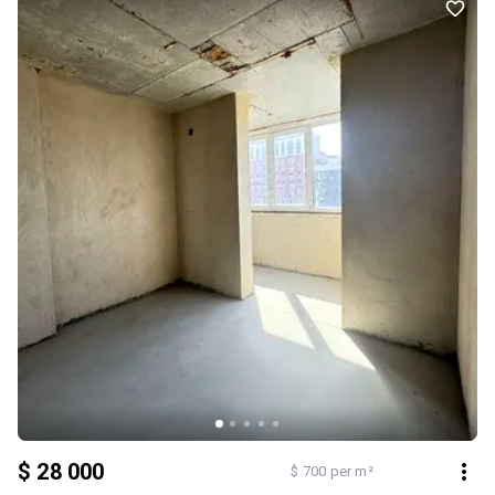
Телефонуйте — розповім про розстрочку, покажу приклади
ремонту та допоможу обрати квартиру напряму від забудовника.
Додатково: Тип будинку: Житловий фонд від 2021 р.. Планування:
Роздільна. Санвузол: Роздільний. Система опалення:
Індивідуальне газове. Ремонт: Після будівельників. Комфорт:
Відеоспостереження, Ліфт, Пожежна сигналізація, Панорамні
вікна, Паркувальне місце, Охорона території, Грузовий ліфт.
Комунікації: Асфальтована дорога, Центральна каналізація,
Електрика, Вивіз відходів, Газ, Центральний водопровід
$ 28 000
$ 700 per m²