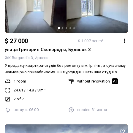
$ 27 000
$ 1 097 per m²
улица Григория Сковороды, Будинок 3
ЖК Burgundia 3
Ирпень
У продажу квартира-студія без ремонту в м. Ірпінь , в сучасному
неймовірно привабливому ЖК Бургундія 3 Затишна студія з
сучасним плануванням на комфортному 2-му поверсі з балконом.
1 room
without renovation
AI
Квартира без ремонту ( після забудовника), що дає можливість
24.61
/
14.8
/
8
m²
реалізувати власні смаки і побажання. Наявність балкону -
чудовий варіант для власного проживання або як інвестиція.
2 of 7
Будинок знаходиться в одному з найрозвинутіших районів міста
today at
06:00
created
31 июля
, де є все необхідне для комфортного життя: супермаркети ,
магазини , кафе , дитячі садки , медичні заходи , спортивні клуби ,
парки та зручна транспортна розв*язка.