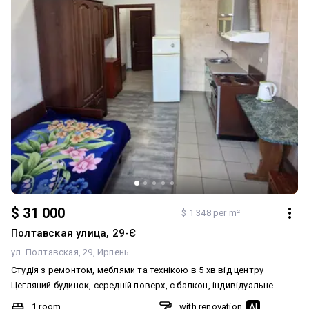
$ 31 000
$ 1 348 per m²
Полтавская улица, 29-Є
ул. Полтавская, 29
Ирпень
Студія з ремонтом, меблями та технікою в 5 хв від центру
Цегляний будинок, середній поверх, є балкон, індивідуальне
електроопалення ( обігрів від конвектора) Не дивлячись на
1 room
with renovation
AI