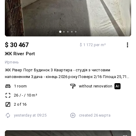
$ 30 467
$ 1 172 per m²
ЖК River Port
Ирпень
ЖК Рівер Порт Будинок 3 Квартира - студія з чистовим
наповненням Здача - кінець 2026 року Поверх 2/16 Площа 25,71
м2 Балкон, вигляд на озеро! Ціна 1185 за м2 - дешевше ніж в
1 room
without renovation
AI
Відділі продажу! 30467 $ (переуступка в ціні) Телефонуйте! Супер
26
/
-
/
10
m²
ціна! Додатково: Тип будинку: Житловий фонд від 2021 р..
Планування: Студія. Санвузол: Суміжний. Система опалення:
2 of 16
Власна котельня. Ремонт: Під чистову обробку. Меблювання: Ні.
yesterday at
09:25
created
26 марта
Комунікації: Асфальтована дорога, Центральна каналізація,
Вивіз відходів, Електрика, Центральний водопровід