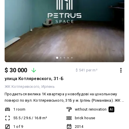
$ 30 000
$ 541 per m²
улица Котляревского, 31-Б
ЖК Котляревского
Ирпень
Продається велика 1К квартира у новобудові на цокольному
поверсі по вул. Котляревського, 31Б у м. Ірпінь (Романівка). ЖК з
цілодобовою охороною. Закрита територія. Дитячий та
1 room
without renovation
AI
спортивний майданчик. Завдяки великим вікнам у квартирі
55.5
/
29.6
/
16.8
m²
brick house
немає відчуття цоколю. Приміщення сухе. Взагалі немає
підвального запаху. Кімната дуже зручної форми для розміщення
1 of 9
2014