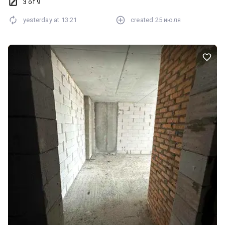
Передпокій — 6,54 м² — Тераса — 2,43 м² Повна ціна: 74 444 $
3 of 9
Перший внесок (40%): 29 778 $ Розстрочка до 12 місяців без
yesterday at
13:21
created
25 июля
здорожчання Пряма пропозиція від забудовника — без комісії
Мінімальне оформлення документів Дві окремі кімнати,
простора кухня Власна тераса Про ЖК Синергія Сіті: Один з
найкращих житлових комплексів Ірпеня, побудований за
концепцією «місто в місті». На території та поруч: магазини й
кавярні, салони краси, аптека, відділення "Нової пошти", фітнес-
клуб, супермаркети АТБ та VARUS. Комплекс розташований у
зеленій зоні: поруч парк і набережна довжиною 8 км — чудове
місце для прогулянок і пробіжок. Закрита територія, дитячі та
спортивні майданчики. Розглядаєте купівлю в цьому ЖК?
Звертайтесь — проконсультую по всіх нюансах, підберу
найкращий варіант під ваш бюджет і потреби. Дзвоніть —
відповім на всі питання! Додатково: Комфорт: Балкон, лоджія,
Ліфт, Панорамні вікна, Тераса. Комунікації: Центральна
каналізація, Електрика, Газ, Центральний водопровід