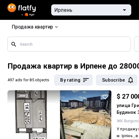
Продажа квартир
Search
by
geographical
features
Продажа квартир в Ирпене до 2800
By rating
Subscribe
497 ads
for 85 objects
$ 27 00
улица Гр
Будинок 
ЖК Burgund
У продажу 
м. Ірпінь ,