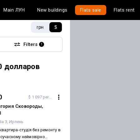
Main
ЛУН
New buildings
Flats sale
Flats rent
грн
$
Filters
1
0 долларов
0
$ 1 097 per m²
игория Сковороды,
3
ia 3
Ирпень
квартира-студія без ремонту в
 в сучасному неймовірно