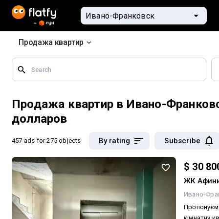
Продажа квартир
Search
by
geographical
features
Продажа квартир в Ивано-Франков
долларов
By rating
Subscribe
457 ads
for 275 objects
$ 30 80
ЖК Афин
Ивано-Фра
Пропонуємо
кімнатну к