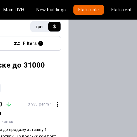
Main
ЛУН
New buildings
Flats sale
Flats rent
грн
$
Filters
1
ске до 31000
0
$ 933 per m²
и
нковск
 до продажу затишну 1-
вартиру, що поєднує комфорт,