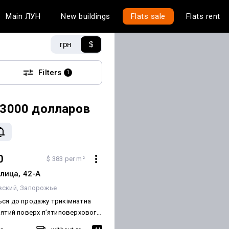
Main
ЛУН
New buildings
Flats sale
Flats rent
грн
$
Filters
1
33000 долларов
0
$ 383 per m²
лица, 42-А
вский
Запорожье
ся до продажу трикімнатна
’ятий поверх п’ятиповерхового
лиця Перемога Вознесенський