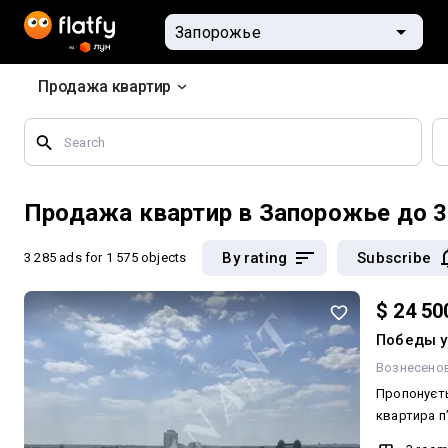
Продажа квартир
Search
by
geographical
features
Продажа квартир в Запорожье до 
By rating
Subscribe
3 285 ads
for 1 575 objects
$ 24 50
Победы у
Вознесено
Пропонуєть
квартира п
будинку ву