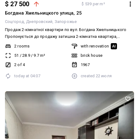
$ 27 500
$ 539 per m²
Богдана Хмельницкого улица, 25
Соцгород
Днепровский
Запорожье
Продаж 2-кімнатної квартири по вул. Богдана Хмельницького
Пропонується до продажу затишна 2-кімнатна квартира,
розташована на комфортному 2 поверсі 4-поверхового будинку.
2 rooms
with renovation
AI
Характеристики: Загальна площа — 51 м². Виконано якісний
51
/
28.9
/
9.7
m²
brick house
ремонт. Квартира перепланована, що робить простір більш
функціональним та комфортним. Суміжний санвузол. Натяжна
2 of 4
1967
стеля. Балкон не засклений. З меблями та технікою
today at
04:07
created
22 июля
Електроплита Квартира готова до проживання та не потребує
додаткових вкладень. 📞 Телефонуйте, щоб дізнатися більше та
домовитися про перегляд! Агентство нерухомості «Асторія»