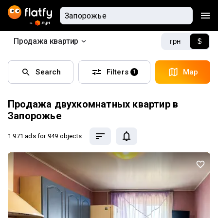
Продажа квартир
грн
$
Search
Filters
Map
1
Продажа двухкомнатных квартир в
Запорожье
1 971 ads
for 949 objects