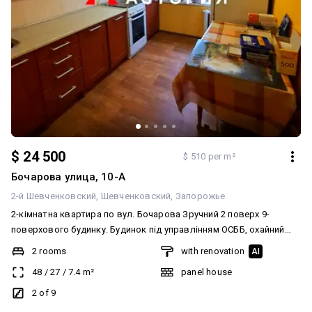
$ 24 500
$ 510 per m²
Бочарова улица, 10-А
2-й Шевченковский
Шевченковский
Запорожье
2-кімнатна квартира по вул. Бочарова Зручний 2 поверх 9-
поверхового будинку. Будинок під управлінням ОСББ, охайний
під’їзд та доглянута прибудинкова територія. Квартира в
2 rooms
with renovation
AI
гарному житловому стані: — металопластикові вікна — засклена
48
/
27
/
7.4
m²
panel house
лоджія — замінені міжкімнатні двері — роздільний санвузол
Район із розвиненою інфраструктурою: поруч школа, дитячий
2 of 9
садок, парк, супермаркети — усе необхідне в пішій доступності. Є