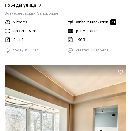
Победы улица, 71
Вознесеновский
Запорожье
2 rooms
without renovation
AI
38
/
20
/
5
m²
panel house
5 of 5
1965
today at
11:07
created
11 апреля