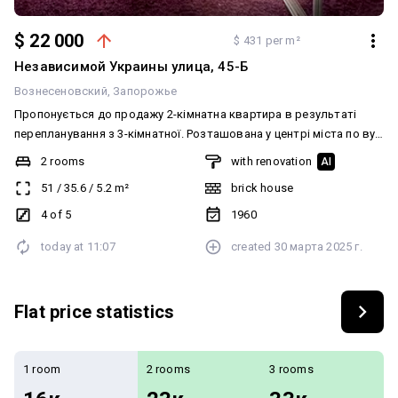
$ 22 000
$ 431 per m²
Независимой Украины улица, 45-Б
Вознесеновский
Запорожье
Пропонується до продажу 2-кімнатна квартира в результаті
перепланування з 3-кімнатної. Розташована у центрі міста по вул
Миру поруч з Критим ринком. Планування: кухня-столова, дві
2 rooms
with renovation
AI
кімнати, роздільний санвузол. Четвертий поверх у
51
/
35.6
/
5.2
m²
brick house
пʼятиповерховому цегляному будинку. Квартира вільна. Ключі на
угоді.
4 of 5
1960
today at
11:07
created
30 марта 2025 г.
Flat price statistics
1 room
2 rooms
3 rooms