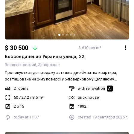
$ 30 500
$ 610 per m²
Воссоединения Украины улица, 22
Вознесеновский
Запорожье
Пропонується до продажу затишна двокімнатна квартира,
розташована на 2-му поверсі у 5-поверховому цегляному
будинку 1990-х років побудови (Осбб). Кімнати роздільні, великий
2 rooms
with renovation
AI
балкон на дві кімнати, санвузол роздільний. Поруч знаходиться
50
/
27.2
/
8.5
m²
brick house
вулиця Перемоги, бульвар Шевченка, все необхідне поруч, тихий
центр. Меблі та техніка залишаються, кондиціонер,
2 of 5
1992
водонагрівач, мідна проводка, квартира у доброму стані.
today at
11:07
created
19 сентября 2025 г.