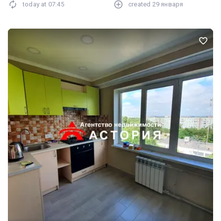
today at
07:45
created
29 января
відеоогляд.