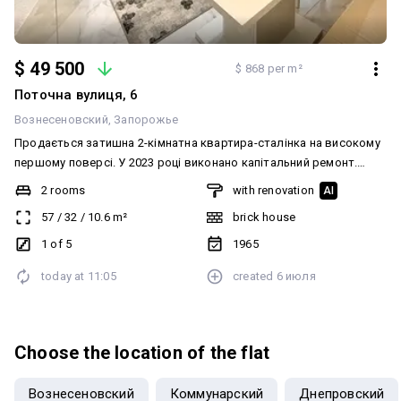
$ 49 500
$ 868 per m²
Поточна вулиця, 6
Вознесеновский
Запорожье
Продається затишна 2-кімнатна квартира-сталінка на високому
першому поверсі. У 2023 році виконано капітальний ремонт.
Квартира в чудовому стані, усе нове, додаткових вкладень не
2 rooms
with renovation
AI
потребує. Повністю укомплектована меблями та побутовою
57
/
32
/
10.6
m²
brick house
технікою, які залишаються новим власникам. Переваги
квартири: • високий перший поверх; • балкон з виходом на
1 of 5
1965
кухню; • гардеробна; • бомбосховище в будинку; • меблі та техніка
today at
11:05
created
6 июля
входять у вартість. Зручне розташування: бульвар Шевченка,
район вулиці Перемоги, навпроти школи. Поруч магазини,
зупинки громадського транспорту, навчальні заклади та вся
необхідна інфраструктура. Можливий продаж за державним
Choose the location of the flat
житловим сертифікатом або ваучером.
Вознесеновский
Коммунарский
Днепровский