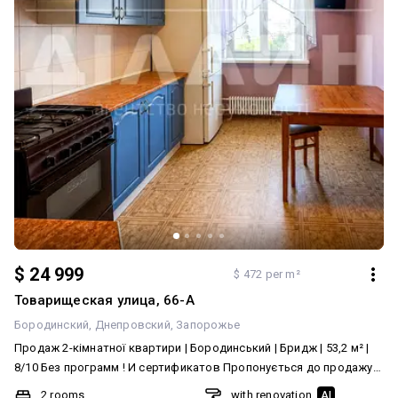
$ 24 999
$ 472 per m²
Товарищеская улица, 66-А
Бородинский
Днепровский
Запорожье
Продаж 2-кімнатної квартири | Бородинський | Бридж | 53,2 м² |
8/10 Без программ ! И сертификатов Пропонується до продажу
2-кімнатна квартира у Бородинському мікрорайоні, район
2 rooms
with renovation
AI