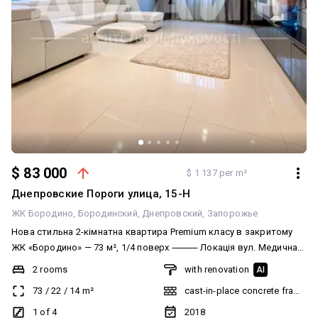
$ 83 000
$ 1 137 per m²
Днепровские Пороги улица, 15-Н
ЖК Бородино
Бородинский
Днепровский
Запорожье
Нова стильна 2-кімнатна квартира Premium класу в закритому
ЖК «Бородино» — 73 м², 1/4 поверх ⸻ Локація вул. Медична
7, Дніпровський р-н, Запоріжжя. Усе потрібне — за 3-7 хв пішки:
2 rooms
with renovation
AI
супермаркет «Сільпо», ринок, школи, дитсадки, парк, ліс і
73
/
22
/
14
m²
cast-in-place concrete frame bu
набережна Дніпра. Територія під охороною 24/7 із
відеонаглядом та «двором без машин»; підземний, гостьовий і
1 of 4
2018