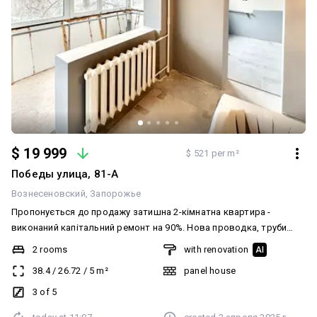
$ 19 999
$ 521 per m²
Победы улица, 81-А
Вознесеновский
Запорожье
Пропонується до продажу затишна 2-кімнатна квартира -
виконаний капітальний ремонт на 90%. Нова проводка, труби
пластик, балкон євро, стіни поштукатурені та покрашені, поли
2 rooms
with renovation
AI
плитка та стяжка, вікна МП, нові вхідні двері. У квартирі все
38.4
/
26.72
/
5
m²
panel house
нове. Ремонт робився ,,для себе,,. Третій поверх. Самий центр
міста: во дворі місце для парковки, поруч Амстор, Козак Палац,
3 of 5
Набережна, зупинка, ТЦ Україна.