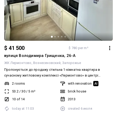
$ 41 500
$ 780 per m²
вулиця Володимира Грищенка, 26-А
ЖК Лермонтово
Вознесеновский
Запорожье
Пропонується до продажу стильна 1-кімнатна квартира в
сучасному житловому комплексі «Лермонтово» в центрі
Запоріжжя. Квартира розташована на 10 поверсі сучасного
2 rooms
with renovation
AI
будинку із закритою територією та цілодобовою охороною.
53.2
/
30
/
5
m²
brick house
Планування: • простора кухня-вітальня; • окрема спальня з
гардеробною; • суміжний санвузол. Квартира повністю готова
10 of 14
2013
до проживання: усі меблі та побутова техніка залишаються
today at
11:03
created
6 июля
новим власникам. Для максимального комфорту передбачено
автономне опалення, сучасний ліфт, відкритий і підземний