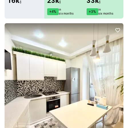
16к
23к
33к
$
$
$
in
in
+4%
+3%
six months
six months