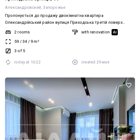
Александровский
Запорожье
Пропонується до продажу двокімнатна квартира
Олександрійський район вулиця Приходська третій поверх
триповерхового будинку квартира повнометражна високі стелі
2 rooms
with renovation
AI
будинок цегляний квартирі два кондиціонери новий балкон
59
/
34
/
9
m²
недалеко від проспекту зупинка транспорту базар магазини
ресторани кафе все в кроковій доступності.
3 of 5
today at
10:22
created
29 мая