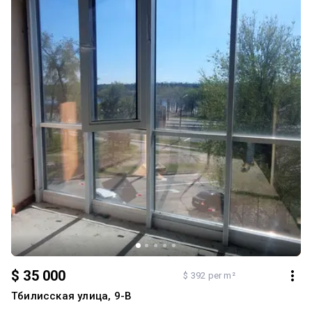
відеоспостереженням, проводиться обхід теріторії. В будинку
сучасний безшумний ліфт. Є кімната для велосіпедів, колясок,
парковка для велотранспорту. На теріторії є спорткомплекс для
занять спортом. Для малюків два дитячі майданчики, до школи
їхати декілька хвилин. В кроковій доступності зупинка
громадського транспорту, декілька хвилин на авто до магазинів,
супермаркетів, але і на теріторії комплексу є все необхідне для
комфортного проживання. Дзвоніть для додаткової інформації
та осмотру.
$ 35 000
$ 392 per m²
Тбилисская улица, 9-В