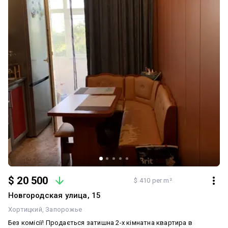
без ремонту • Інвестору — ліквідний об’єкт у затребуваному
premium-районі Перегляд Ключі на руках. Показ у зручний для
вас час — телефонуйте! Компанія: агентство нерухомості Ділайн
$ 20 500
$ 410 per m²
Новгородская улица, 15
Хортицкий
Запорожье
Без комісії! Продається затишна 2-х кімнатна квартира в