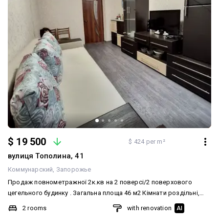
$ 19 500
$ 424 per m²
вулиця Тополина, 41
Коммунарский
Запорожье
Продаж повнометражної 2к.кв на 2 поверсі/2 поверхового
цегельного будинку . Загальна площа 46 м2 Кімнати роздільні,
14,5 та 14 м2 Кухня 8 м2 Висока стеля 3 м С/ в з душовою кабіною
2 rooms
with renovation
AI
Підігрів води- газова колонка Всі вікна МПЗ Балкон засклен