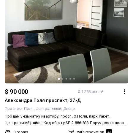
$ 90 000
$ 1 253 per m²
Александра Поля проспект, 27-Д
Проспект Поля
Центральный
Днепр
Продам 3-кімнатну квартиру, просп. О.Поля, парк Ракет,
Центральний район. Код обєкту SF-2-886-833 Поруч розташовані.
ТЦ Міріада, супермаркети, дитячі садки, школи, магазини,
3 rooms
with renovation
AI