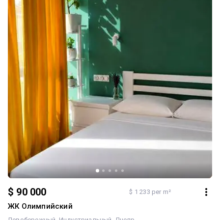
$ 90 000
$ 1 233 per m²
ЖК Олимпийский
Левобережный
Индустриальный
Днепр