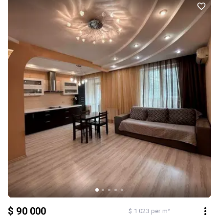
площадкой и отличными подъездными путями. Прекрасная
локация, собственники будут наслаждаться тишиной из окон. В
пешей 2-х минутной близости находится сквер Усачёва, где
можно прекрасно отдохнуть и провести время с детками. Всё
необходимое рядом: парковка, супермаркеты, мелкие магазины,
остановка транспорта, кафе, школы, детские сады, банк, аптека.
Комфорт, пространство и идеальная локация — всё это в одном
предложении! Ещё больше фото на Д.Р. id33345605 Есть
видеообзор! Додатково: Тип будинку: Житловий фонд 2011-2020-
і. Планування: Роздільна. Санвузол: 2 і більше. Система опалення:
Централізоване. Ремонт: Косметичний ремонт. Меблювання: Так.
Мультимедіа: Швидкісний інтернет, Телевізор, Wi-Fi. Комфорт:
Кондиціонер, Балкон, лоджія, Ванна, Ліфт, Підігрів підлоги, Меблі
на кухні, Душова кабіна, Гардероб. Комунікації: Асфальтована
дорога, Центральна каналізація, Електрика, Вивіз відходів, Газ,
Центральний водопровід
$ 90 000
$ 1 023 per m²