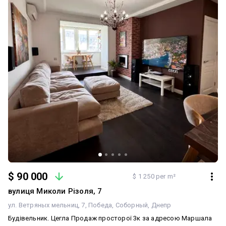
життя у престижній частині міста.
$ 90 000
$ 1 250 per m²
вулиця Миколи Різоля, 7
ул. Ветряных мельниц, 7
Победа
Соборный
Днепр
Будівельник. Цегла Продаж просторої 3к за адресою Маршала