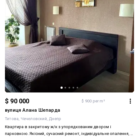
готові розглядати продаж за сертифікатами та ваучерами.
Документи у повному порядку. ТОРГ! Додатково: Тип будинку:
Житловий фонд 2011-2020-і. Планування: Роздільна. Санвузол: 2 і
більше. Система опалення: Індивідуальне газове. Ремонт: Після
будівельників
$ 90 000
$ 900 per m²
вулиця Алана Шепарда
Титова
Чечеловский
Днепр
Квартира в закритому ж/к з упорядкованим двором і
парковкою. Якісний, сучасний ремонт, індивідуальне опалення, у