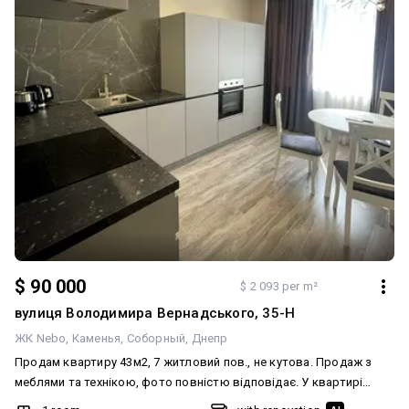
$ 90 000
$ 2 093 per m²
вулиця Володимира Вернадського, 35-Н
ЖК Nebo
Каменья
Соборный
Днепр
Продам квартиру 43м2, 7 житловий пов., не кутова. Продаж з
меблями та технікою, фото повністю відповідає. У квартирі
виконано якісний, дизайнерський ремонт. ЖК NEBO це унікальний