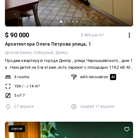
$ 90 000
$ 865 per m²
Архитектора Олега Петрова улица, 1
Долгая балка
Соборный
Днепр
Продам квартиру в городе Днепр , улица Чернышевского , дом 1
а . Находится на 5-м этаже ,есть паркинг с площадью 119,2 кВ. М.
, Общая площадь квартиры 104,2 квадратных метров. В
3 rooms
with renovation
AI
квартире сделан авторский ремонт. Есть 2 балкона , один из
104
/
-
/
14
m²
которых утеплен . Развитая инфраструктура: школы, детские
сады, супермаркеты, нагорный рынок, поликлиника, церковь
5 of 7
.Великолепная транспортная развязка.
27 апреля
created
17 апреля
owner