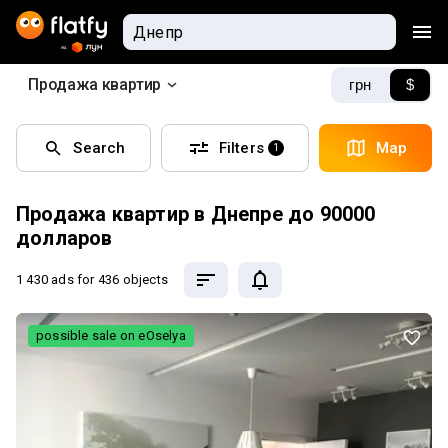
Продажа квартир
грн
$
Search
Filters
Map
1
Продажа квартир в Днепре до 90000
долларов
1 430 ads
for 436 objects
possible sale on eOselya