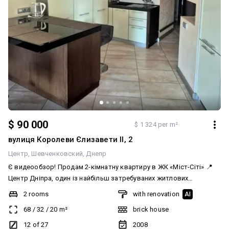
$ 90 000
$ 1 324 per m²
вулиця Королеви Єлизавети ІІ, 2
Центр
Шевченковский
Днепр
Є видеообзор! Продам 2-кімнатну квартиру в ЖК «Міст-Сіті» 📍
Центр Дніпра, один із найбільш затребуваних житлових
комплексів міста. 12 поверх із 27 Площа — 67,5 м² Квартира з
2 rooms
with renovation
AI
якісним ремонтом, повністю укомплектована меблями та
68
/
32
/
20
m²
brick house
побутовою технікою. Для комфортного проживання передбачені
теплі підлоги, простора ванна кімната з джакузі. З панорамних
12 of 27
2008