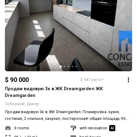
$ 90 000
$ 947 per m²
Продам видовую 3к в ЖК Dreamgarden ЖК
Dreamgarden
Соборный
Днепр
Продам видовую 3к в ЖК Dreamgarden. Планировка: кухня,
гостиная, 2 спальня, санузел, постирочная! общая площадь 95
кв.м. 8/9 эт. индивидуальное отопление теплые полы закрытая
3 rooms
with renovation
AI
территория подземный паркинг центр Днепра супер цена