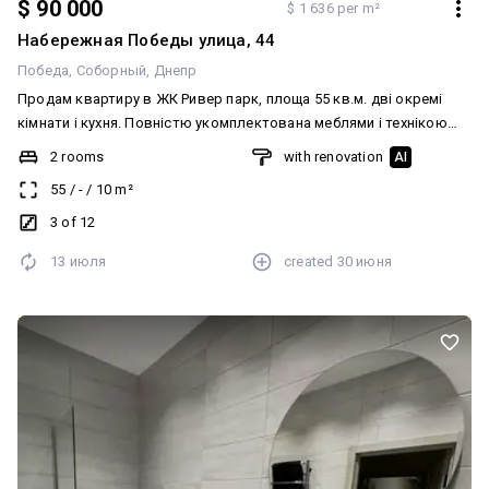
$ 90 000
$ 1 636 per m²
Набережная Победы улица, 44
Победа
Соборный
Днепр
Продам квартиру в ЖК Ривер парк, площа 55 кв.м. дві окремі
кімнати і кухня. Повністю укомплектована меблями і технікою
(два кондиціонери, пральна машина з функцією сушки,
2 rooms
with renovation
AI
посудомийна машина і т.д). Комфортний третій поверх, вигляд на
55
/
-
/
10
m²
вул. Мандриківська Квартира звільниться з 01.08
3 of 12
13 июля
created
30 июня