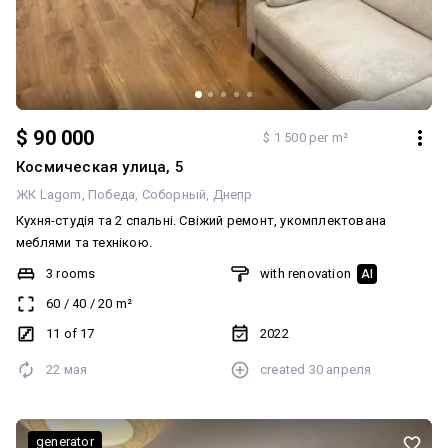
$ 90 000
$ 1 500 per m²
Космическая улица, 5
ЖК Lagom
Победа
Соборный
Днепр
Кухня-студія та 2 спальні. Свіжий ремонт, укомплектована
меблями та технікою.
3 rooms
with renovation
AI
60
/
40
/
20
m²
11 of 17
2022
22 мая
created
30 апреля
generator