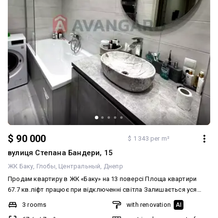
$ 90 000
$ 1 343 per m²
вулиця Степана Бандери, 15
ЖК Баку
Глобы
Центральный
Днепр
Продам квартиру в ЖК «Баку» на 13 поверсі Площа квартири
67.7 кв.ліфт працює при відключенні світла Залишається уся
мебель та техніка Є балкон та гардеробна кімната В будинку є
3 rooms
with renovation
AI
паркінг За запитом надішлю відео