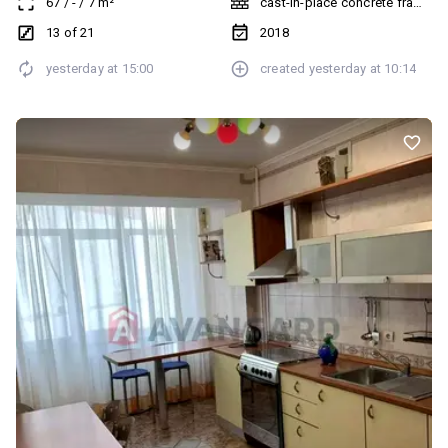
67
/
-
/
7
m²
cast-in-place concrete frame bu
13 of 21
2018
yesterday at
15:00
created
yesterday at
10:14