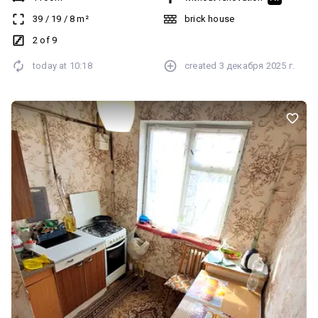
район
39
/
19
/
8
m²
brick house
2 of 9
today at
10:18
created
3 декабря 2025 г.