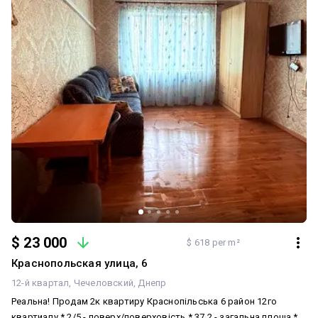
$ 23 000
$ 618 per m²
Краснопольская улица, 6
12-й квартал
Чечеловский
Днепр
Реальна! Продам 2к квартиру Краснопільська 6 район 12го
квартиалу * 2/5 - поверх/поверховість * 37.2 - загальна площа *