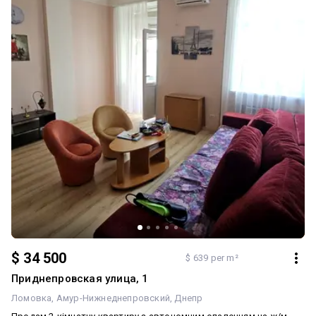
$ 34 500
$ 639 per m²
Приднепровская улица, 1
Ломовка
Амур-Нижнеднепровский
Днепр