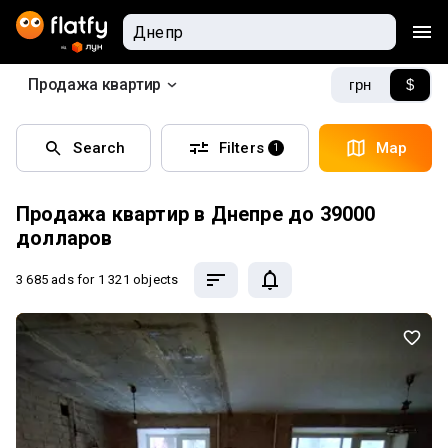
Продажа квартир
грн
$
Search
Filters
Map
1
Продажа квартир в Днепре до 39000
долларов
3 685 ads
for 1 321 objects