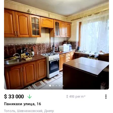
$ 33 000
$ 493 per m²
Паникахи улица, 16
Тополь
Шевченковский
Днепр