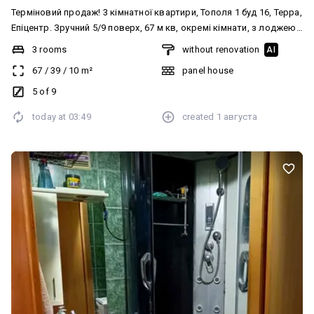
Терміновий продаж! 3 кімнатної квартири, Тополя 1 буд 16, Терра,
Епіцентр. Зручний 5/9 поверх, 67 м кв, окремі кімнати, з лоджею.
Гарний житловий стан, частково МПВ. Продаж з меблями та
3 rooms
without renovation
AI
технікою Бонусом є кладовка на поверсі. Локація просто вогонь
67
/
39
/
10
m²
panel house
🔥 Поруч вся інфраструктура масиву: Терра, Епіцентр, магазини,
школа садочок, зупинка транспорту, поліклініка, базар. Вартість
5 of 9
33 000$
today at
03:49
created
1 августа