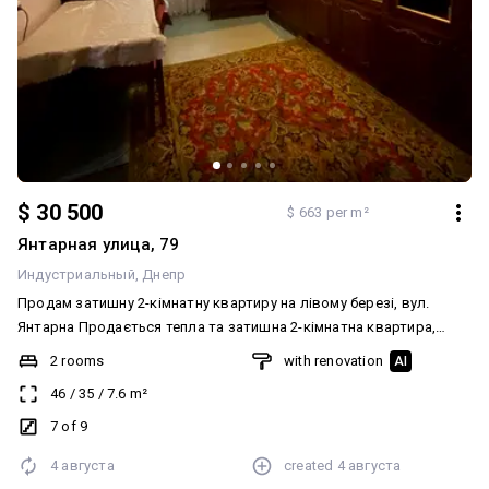
$ 30 500
$ 663 per m²
Янтарная улица, 79
Индустриальный
Днепр
Продам затишну 2-кімнатну квартиру на лівому березі, вул.
Янтарна Продається тепла та затишна 2-кімнатна квартира,
повністю готова для комфортного проживання. У квартирі
2 rooms
with renovation
AI
залишаються необхідні меблі та техніка: бойлер, холодильник,
46
/
35
/
7.6
m²
пральна машина, пилосос. Можна заїхати та жити без
додаткових вкладень. Будинок розташований у районі з
7 of 9
розвиненою інфраструктурою. У пішій доступності знаходяться
4 августа
created
4 августа
АТБ, ринок, магазини, школа, дитячий садок та зупинки