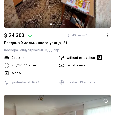
$ 24 300
$ 540 per m²
Богдана Хмельницкого улица, 21
Косиора
Индустриальный
Днепр
2 rooms
without renovation
AI
45
/
30.7
/
5.5
m²
panel house
5 of 5
yesterday at
16:21
created
13 апреля