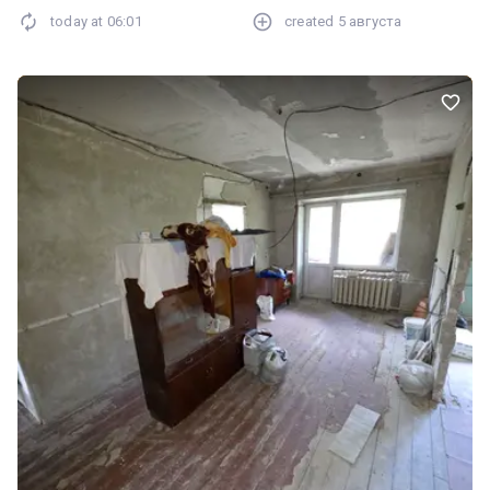
до пропозицій.
today at
06:01
created
5 августа