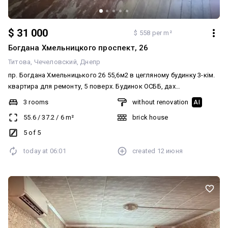
$ 31 000
$ 558 per m²
Богдана Хмельницкого проспект, 26
Титова
Чечеловский
Днепр
пр. Богдана Хмельницького 26 55,6м2 в цегляному будинку 3-кім.
квартира для ремонту, 5 поверх. Будинок ОСББ, дах
відремонтовано. У квартирі встановлені металопластикові
3 rooms
without renovation
AI
вікна. У квартирі встановлені нові пластикові труби
55.6
/
37.2
/
6
m²
brick house
водопостачання та повністю замінено систему центрального
опалення. Квартира дуже тепла, не кутова.
5 of 5
today at
06:01
created
12 июня