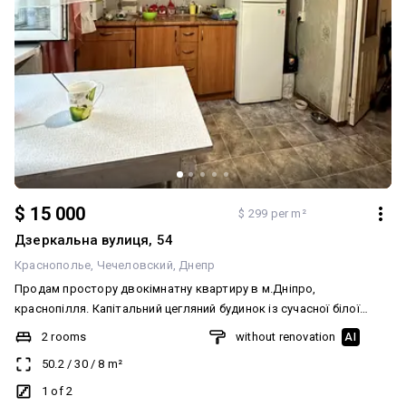
$ 15 000
$ 299 per m²
Дзеркальна вулиця, 54
Краснополье
Чечеловский
Днепр
Продам простору двокімнатну квартиру в м.Дніпро,
краснопілля. Капітальний цегляний будинок із сучасної білої
силікатної цегли. Знаходиться на першому поверсі з двох. Є
2 rooms
without renovation
AI
велика лоджія. Доглянутий зелений двір. Замінені вікна.
50.2
/
30
/
8
m²
Частково залишаються меблі та техніка. Хороша дорога.
Громадський транспорт маршрут 75 та 151. Ціна 15000$ готові
1 of 2