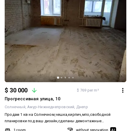
$ 30 000
$ 769 per m²
Прогрессивная улица, 10
Солнечный
Амур-Нижнеднепровский
Днепр
Продам 1 кв на Солнечном,чешка,кирпич,мпо,свободной
планировки под ваш дизайн,сделаны демонтажные
работы,ОСББ,рядом набережная,до центра 5 минут,спокойный
1 room
without renovation
AI