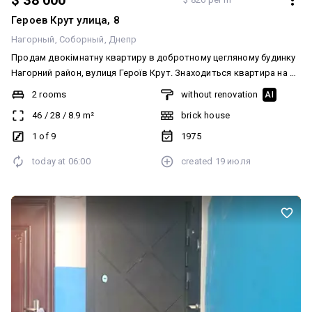
$ 38 000
Героев Крут улица, 8
Нагорный
Соборный
Днепр
Продам двокімнатну квартиру в добротному цегляному будинку
Нагорний район, вулиця Героїв Крут. Знаходиться квартира на 1
високому поверсі з 9. Загальна площа 46м.кв, кухня 8,9м.кв.
2 rooms
without renovation
AI
Замінено вікна та частково труби води та каналізації.
46
/
28
/
8.9
m²
brick house
Планування дві окремі кімнати та розділений санвузол. Вікна у
тихий зелений двір. Ціна 38000$ Перегляди в зручний час по
1 of 9
1975
домовленості.
today at
06:00
created
19 июля