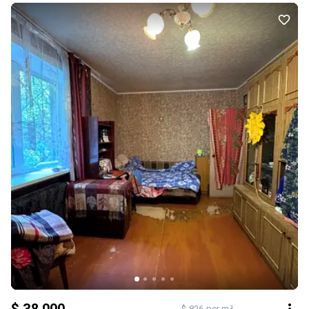
високий, тому вікна розташовані досить високо. Всі вікна
металопластикові, встановлені якісні решітки. Стояк
водопостачання та каналізації вже замінено. Дві окремі кімнати.
При бажанні можна зробити перепланування більш сучасним та
зручним під ваші потреби. Навпроти будинку розташований
дитячий садок, за кілька хвилин ходьби школа. До проспекту
Слобожанського та вулиці Калинової буквально кілька хвилин,
поруч магазини, АТБ, Калиновський ринок, транспорт і все, що
необхідно для комфортного життя. У кількох хвилинах
знаходяться ТЦ «Метелица» та «Наутилус». Тут розташовані
супермаркет VARUS, магазин ROSHEN, спортивний зал, дитячі
розважальні центри та безліч інших магазинів. Телефонуйте та
записуйтеся на перегляд.
$ 826 per m²