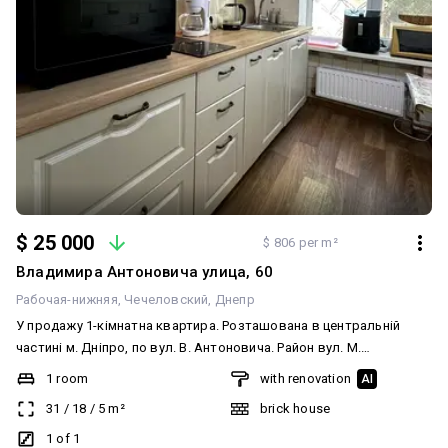
$ 25 000
$ 806 per m²
Владимира Антоновича улица, 60
Рабочая-нижняя
Чечеловский
Днепр
У продажу 1-кімнатна квартира. Розташована в центральній
частині м. Дніпро, по вул. В. Антоновича. Район вул. М.
Алексєєнка / просп. Лесі Українки. Квартира з ремонтом, усе
1 room
with renovation
AI
робили для себе, із заміною всіх комунікацій, проводки (мідна)
31
/
18
/
5
m²
brick house
та сантехніки. Квартира дуже затишна та чиста. З гарною
енергетикою. Тепла взимку, прохолодна влітку. Виконано
1 of 1