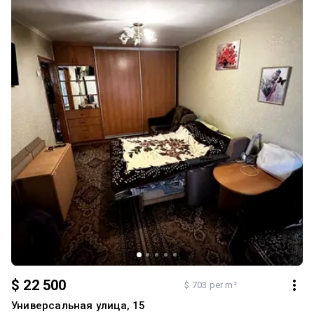
обговорюються окремо. Інфраструктура: У пішій доступності
знаходяться: дитячий садок; школа; супермаркети;
торговельно-розважальні центри; зупинки громадського
транспорту. Будинок розташований у районі з розвиненою
інфраструктурою та зручним транспортним сполученням. 📑
Документи готові до продажу. Власник перебуває в Україні. 📞
0503401007 Телефонуйте, щоб дізнатися більше та домовитися
про перегляд. Ця квартира може стати чудовим варіантом як
для власного проживання, так і для інвестиції.
$ 22 500
$ 703 per m²
Универсальная улица, 15