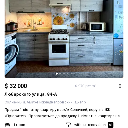
санвузол Залишається новому власнику * всі меблі * новий
великий диван * кондиціонер * варильна поверхня Hansa *
духова шафа Hansa * ролети на вікнах * охоронна система Ajax *
за потреби власники привезуть пральну машину * забирають
лише кухонний стіл Поруч магазин бувший «Сільпо», зараз
«Траш», зупинки громадського транспорту та вся необхідна
інфраструктура. Ціна — 35 000 $ Без комісії для покупця.
$ 32 000
$ 970 per m²
Любарского улица, 84-А
Солнечный
Амур-Нижнеднепровский
Днепр
Продам 1-кімнатну квартиру на ж/м Сонячний, поруч із ЖК
«Пріоритет». Пропонується до продажу 1-кімнатна квартира на
комфортному 6 поверсі. Переваги квартири: * велика кухня —
1 room
without renovation
AI