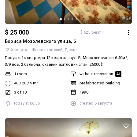
$ 25 000
$ 625 per m²
Бориса Мозолевского улица, 6
12-й квартал
Шевченковский
Днепр
Продаж 1к квартира 12 квартал, вул. Б. Мозолевського 6 40м²,
3/9 пов, 2 балкона, охайний житловий стан. 25000$
1 room
without renovation
AI
40
/
20
/
9
m²
prefabricated building
3 of 10
1990
today at
06:55
created
6 августа