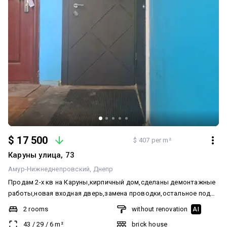
$ 17 500
$ 407 per m²
Каруны улица, 73
Амур-Нижнеднепровский
Днепр
Продам 2-х кв на Каруны,кирпичный дом,сделаны демонтажные
работы,новая входная дверь,замена проводки,остальное под
ваш ремонт
2 rooms
without renovation
AI
43
/
29
/
6
m²
brick house