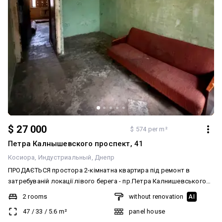
нерухомості»
$ 27 000
$ 574 per m²
Петра Калнышевского проспект, 41
Косиора
Индустриальный
Днепр
ПРОДАЄТЬСЯ простора 2-кімнатна квартира під ремонт в
затребуваній локації лівого берега - пр.Петра Калнишевського
43 біля скверу Усачова +Площа 47 м2 (кухня 5.6 м2) +БАЖАНИЙ
2 rooms
without renovation
AI
поверх 1/5 (підвал сухий!) +Кімнати роздільні +Централізоване
47
/
33
/
5.6
m²
panel house
опалення +Вся інфраструктура в кроковій доступності +Поруч