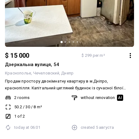
$ 15 000
$ 299 per m²
Дзеркальна вулиця, 54
Краснополье
Чечеловский
Днепр
Продам простору двокімнатну квартиру в м.Дніпро,
краснопілля. Капітальний цегляний будинок із сучасної білої
силікатної цегли. Знаходиться на першому поверсі з двох. Є
2 rooms
without renovation
AI
велика лоджія. Доглянутий зелений двір. Замінені вікна.
50.2
/
30
/
8
m²
Частково залишаються меблі та техніка. Хороша дорога.
Громадський транспорт маршрут 75 та 151. Ціна 15000$ готові
1 of 2
до пропозицій.
today at
06:01
created
5 августа