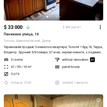
$ 33 000
$ 493 per m²
Паникахи улица, 16
Тополь
Шевченковский
Днепр
Терміновий продаж! 3 кімнатної квартири, Тополя 1 буд 16, Терра,
Епіцентр. Зручний 5/9 поверх, 67 м кв, окремі кімнати, з лоджею.
Гарний житловий стан, частково МПВ. Продаж з меблями та
3 rooms
without renovation
AI
технікою Бонусом є кладовка на поверсі. Локація просто вогонь
67
/
39
/
10
m²
panel house
🔥 Поруч вся інфраструктура масиву: Терра, Епіцентр, магазини,
школа садочок, зупинка транспорту, поліклініка, базар. Вартість
5 of 9
33 000$
today at
13:06
created
1 августа