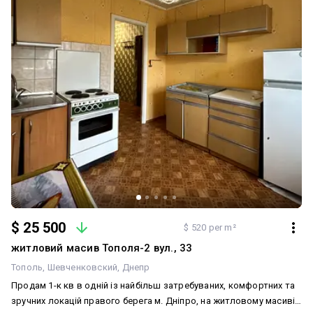
«Терра». Біля будинку зупинка 34-го маршруту. Документи
перевірені, у повному порядку. Телефонуйте, домовимося про
зустріч. З повагою, ваш спеціаліст з нерухомості Катерина. АН
«Ексклюзив у нерухомості»
$ 25 500
$ 520 per m²
житловий масив Тополя-2 вул., 33
Тополь
Шевченковский
Днепр
Продам 1-к кв в одній із найбільш затребуваних, комфортних та
зручних локацій правого берега м. Дніпро, на житловому масиві