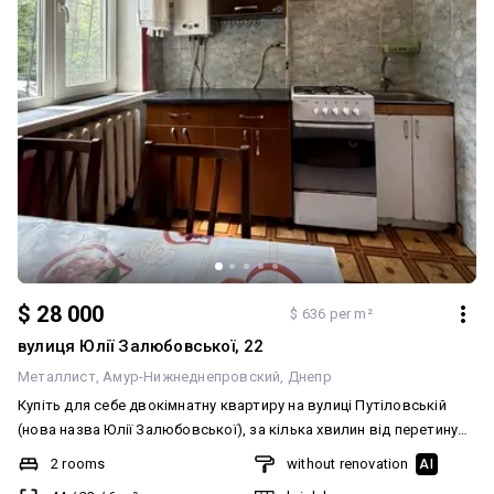
$ 28 000
$ 636 per m²
вулиця Юлії Залюбовської, 22
Металлист
Амур-Нижнеднепровский
Днепр
Купіть для себе двокімнатну квартиру на вулиці Путіловській
(нова назва Юлії Залюбовської), за кілька хвилин від перетину
проспекту Слобожанського та вулиці Калинової. Квартира в
2 rooms
without renovation
AI
житловому стані можна заїхати відразу після купівлі і поступово