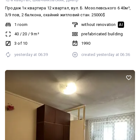
Продаж 1к квартира 12 квартал, вул. Б. Мозолевського 6 40м²,
3/9 пов, 2 балкона, охайний житловий стан. 25000$
1 room
without renovation
AI
40
/
20
/
9
m²
prefabricated building
3 of 10
1990
yesterday at
06:39
created
yesterday at
06:36