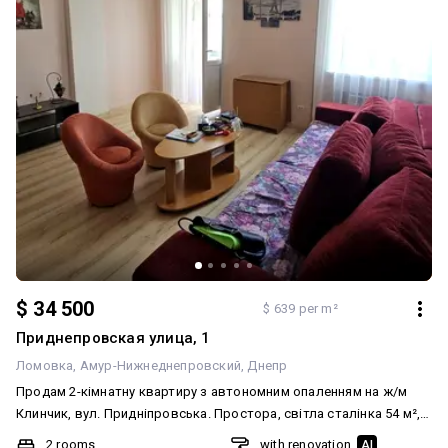
$ 34 500
$ 639 per m²
Приднепровская улица, 1
Ломовка
Амур-Нижнеднепровский
Днепр
Продам 2-кімнатну квартиру з автономним опаленням на ж/м
Клинчик, вул. Придніпровська. Простора, світла сталінка 54 м²,
не кутова. Двостороння, з великими роздільними кімнатами та
2 rooms
with renovation
AI