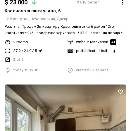
$ 23 000
$ 618 per m²
Краснопольская улица, 6
12-й квартал
Чечеловский
Днепр
Реальна! Продам 2к квартиру Краснопільська 6 район 12го
квартиалу * 2/5 - поверх/поверховість * 37.2 - загальна площа *
кондиціонер * опалення централізоване Продам простору та
2 rooms
without renovation
AI
світлу квартиру. Стан квартири - можна зайти та жити! Гарно
37.2
/
24.9
/
5
m²
prefabricated building
розвинена інфраструктура поруч. Чудовий варіант як для себе
так і під інвестицію ( в оренді квартира 8000грн). Ціна 23000$
2 of 5
торг Документи в порядку! Телефонуйте та поїхали купувати! До
today at
06:00
created
21 апреля
ваших послуг ріелтор Альона!