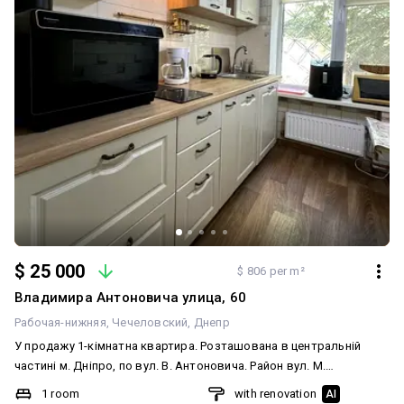
перевірені, у повному порядку. Телефонуйте, домовимося про
зустріч. З повагою, ваш спеціаліст з нерухомості Катерина. АН
«Ексклюзив у нерухомості»
$ 25 000
$ 806 per m²
Владимира Антоновича улица, 60
Рабочая-нижняя
Чечеловский
Днепр
У продажу 1-кімнатна квартира. Розташована в центральній
частині м. Дніпро, по вул. В. Антоновича. Район вул. М.
Алексєєнка / просп. Лесі Українки. Квартира з ремонтом, усе
1 room
with renovation
AI