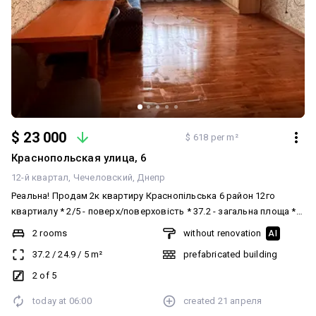
$ 23 000
$ 618 per m²
Краснопольская улица, 6
12-й квартал
Чечеловский
Днепр
Реальна! Продам 2к квартиру Краснопільська 6 район 12го
квартиалу * 2/5 - поверх/поверховість * 37.2 - загальна площа *
кондиціонер * опалення централізоване Продам простору та
2 rooms
without renovation
AI
світлу квартиру. Стан квартири - можна зайти та жити! Гарно
37.2
/
24.9
/
5
m²
prefabricated building
розвинена інфраструктура поруч. Чудовий варіант як для себе
так і під інвестицію ( в оренді квартира 8000грн). Ціна 23000$
2 of 5
торг Документи в порядку! Телефонуйте та поїхали купувати! До
today at
06:00
created
21 апреля
ваших послуг ріелтор Альона!