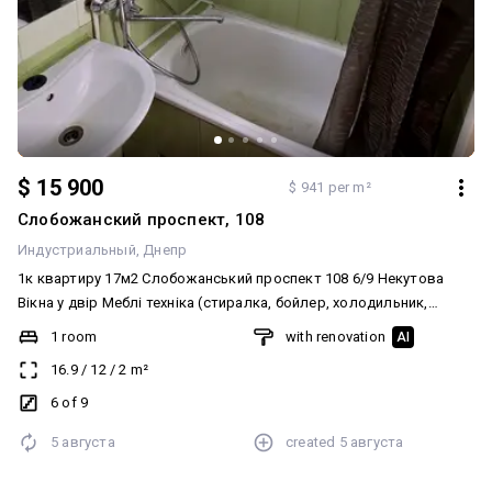
$ 15 900
$ 941 per m²
Слобожанский проспект, 108
Индустриальный
Днепр
1к квартиру 17м2 Слобожанський проспект 108 6/9 Некутова
Вікна у двір Меблі техніка (стиралка, бойлер, холодильник,
мікроволновка, електро плитка) Інтернет: оптоволокно
1 room
with renovation
AI
Телефонуйте! Кондиціонер
16.9
/
12
/
2
m²
6 of 9
5 августа
created
5 августа