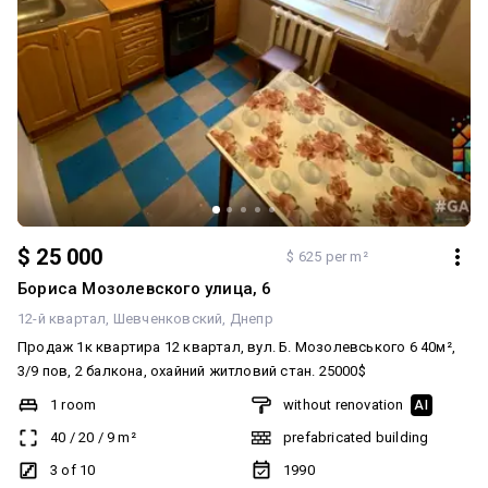
$ 25 000
$ 625 per m²
Бориса Мозолевского улица, 6
12-й квартал
Шевченковский
Днепр
Продаж 1к квартира 12 квартал, вул. Б. Мозолевського 6 40м²,
3/9 пов, 2 балкона, охайний житловий стан. 25000$
1 room
without renovation
AI
40
/
20
/
9
m²
prefabricated building
3 of 10
1990