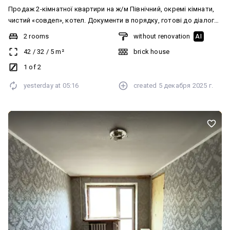
Продаж 2-кімнатної квартири на ж/м Північний, окремі кімнати,
чистий «совдеп», котел. Документи в порядку, готові до діалогу.
Перегляди за домовленістю.
2 rooms
without renovation
AI
42
/
32
/
5
m²
brick house
1 of 2
yesterday at
05:16
created
5 декабря 2025 г.