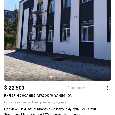
ОБ'ЄКТА: Власна кухня та власний санвузол після ремонту 2024
року, свіже та чисте. Встановлено МПО.Кімната в стані під
ремонт — потрібні мінімальні вкладення, щоб запустити об'єкт в
оренду та отримувати пасивний дохід.
$ 22 500
$ 804 per m²
Князя Ярослава Мудрого улица, 59
Привокзальный
Центральный
Днепр
Продаж 1-кімнатної квартири в клубному будинку на вул.
Ярослава Мудрого, р-н АТБ, річпорт. Квартира після