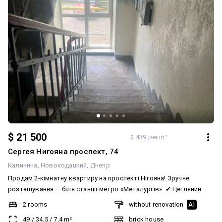
$ 21 500
$ 439 per m²
Сергея Нигояна проспект, 74
Калинина
Новокодацкий
Днепр
Продам 2-кімнатну квартиру на проспекті Нігояна! Зручне
розташування — біля станції метро «Металургів». ✔ Цегляний
будинок («сталінка») — надійність, міцність та гарна
2 rooms
without renovation
AI
шумоізоляція. ✔ 2-й поверх — один із найкомфортніших для
49
/
34.5
/
7.4
m²
brick house
проживання. ✔ Загальна площа — 49 м². ✔ Житлова площа — 34,5