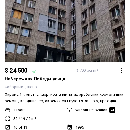
$ 24 500
$ 700 per m²
Набережная Победы улица
Соборный
Днепр
Окрема 1 кімнатна квартира, в кімнатах зроблений косметичний
ремонт, кондиціонер, окремий сан.вузол з ванною, прохідна
кухня, на поверсі 6 квартир, є окремий великий балкон, працює
1 room
without renovation
AI
два ліфта, консьерж,цегляний будинок. Чудовий район, тихий
35
/
19
/
9
m²
двір,розвинена інфраструктура, зручний трафік громадського
транспорту.
10 of 13
1996