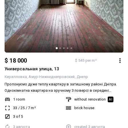
$ 18 000
$ 545 per m²
Универсальная улица, 13
Кирилловка
Амур-Нижнеднепровский
Днепр
Пропонуємо дуже теплу квартиру в затишному районі Дніпра.
Однокімнатна квартира на зручному 3 поверсі в середині
будинку, по вулиці Універсальна 13. Район із розвиненою
1 room
without renovation
AI
інфраструктурою все в пішій доступності - трамвайна зупинка та
33
/
25
/
7
m²
brick house
інший міський транспорт, магазини АТБ та інші, мед. заклад,
садочок, стадіон. Через декілька зупинок ТРЦ "Караван".
3 of 5
Квартира тепла, стіни цегляні, вікна металопластикові, вся
3 августа
created
3 августа