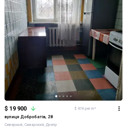
збільшений балкон; нові комунікації; можливість швидко
завершити ремонт без масштабних витрат. Інфраструктура: У
пішій доступності супермаркети, магазини, школи, дитячі садки,
зупинки громадського транспорту. Зручна транспортна
розв'язка дозволяє швидко дістатися в будь-яку частину міста.
Чудовий варіант для комфортного проживання або вигідної
інвестиції під оренду. Телефонуйте для отримання додаткової
інформації та організації перегляду.
$ 19 900
$ 474 per m²
вулиця Добробатів, 28
Северный
Самарский
Днепр