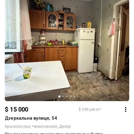
власного проживання, так і для здачі в оренду. Телефонуйте,
щоб дізнатися подробиці та домовитися про перегляд!
$ 15 000
$ 299 per m²
Дзеркальна вулиця, 54
Краснополье
Чечеловский
Днепр