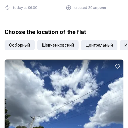
today at
06:00
created
20 апреля
Choose the location of the flat
Соборный
Шевченковский
Центральный
И