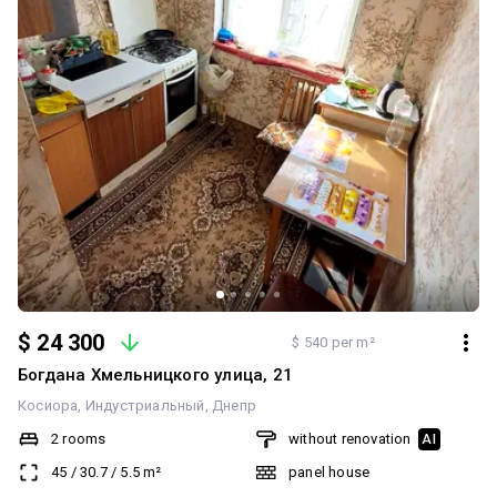
$ 24 300
$ 540 per m²
Богдана Хмельницкого улица, 21
Косиора
Индустриальный
Днепр
2 rooms
without renovation
AI
45
/
30.7
/
5.5
m²
panel house