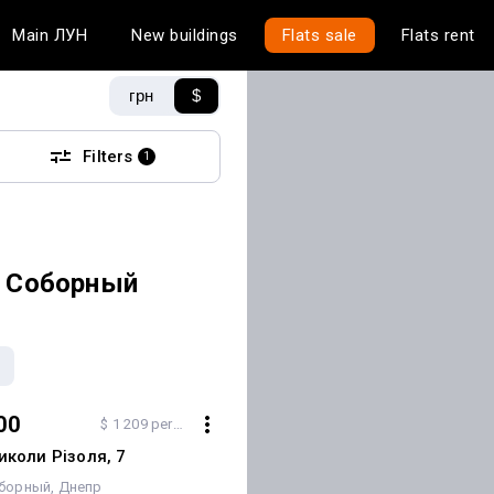
Main
ЛУН
New buildings
Flats sale
Flats rent
грн
$
Filters
1
— Соборный
00
$ 1 209 per m²
иколи Різоля, 7
борный
Днепр