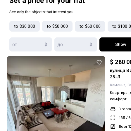
Set a price for your flat
квартири з
2
захистом в
See only the objects that interest you
комфортне 
спальні про
to $30 000
to $50 000
to $60 000
to $100 
велика віта
Два санвузл
дверей внут
$
$
Show
цінує довг
матеріалів 
Німеччини та Авст
$ 280 0
придбати 2
вулиця В
паркінгу
35-Л
Каменья
С
Квартира, 
комфорт — 
кімнати | а
3 roo
дизайнерсь
135
/
6
Уявіть про
Де ранок п
floor 1