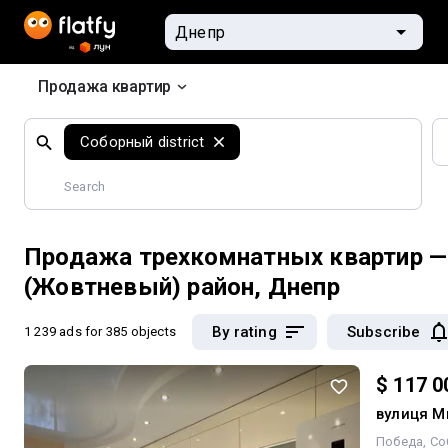
Продажа квартир
Search
Соборный district
by
geographical
features
Продажа трехкомнатных квартир 
(Жовтневый) район, Днепр
By rating
Subscribe
1 239 ads
for 385 objects
$ 117 0
вулиця М
Победа
Со