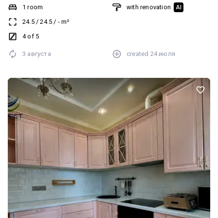
1 room
with renovation
AI
24.5
/
24.5
/
-
m²
4 of 5
3 августа
created
24 июля