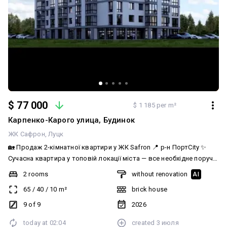
$ 77 000
$ 1 185 per m²
Карпенко-Карого улица, Будинок
ЖК Сафрон
Луцк
🏡 Продаж 2-кімнатної квартири у ЖК Safron 📍 р-н ПортCity ✨
Сучасна квартира у топовій локації міста — все необхідне поруч:
ТРЦ, магазини, школи, садочки, зручна транспортна розв’язка. 📐
2 rooms
without renovation
AI
Площа: 65 м² ✔️ Автономне опалення ✔️ Тепла підлога ✔️
65
/
40
/
10
m²
brick house
Роздільні кімнати ✔️ Роздільний санвузол ✔️ Простора лоджія ✔️
Панорамний вигляд ✔️ Встановлені радіатори та газовий котел
9 of 9
2026
🏢 ЖК Safron — сучасний житловий комплекс із підземним та
today at
02:04
created
3 июля
наземним паркінгом.