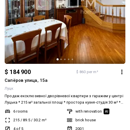
$ 184 900
$ 860 per m²
Сапёров улица, 15а
Луцк
Продаж ексклюзивної дворівневої квартири з гаражем у центрі
Луцька * 215 м² загальної площі * простора кухня-студія 30 м² *
5+ кімнат із функціональним плануванням * чавунний камін на
6 rooms
with renovation
AI
дровах, оздоблений мармуром * індивідуальне газове опалення,
215
/
89.5
/
30.2
m²
brick house
новий котел Protherm * тепла підлога, два кондиціонери *дубовий
паркет та кришталеві люстри Bohemia * кухонні меблі ручної
4 of 5
2001