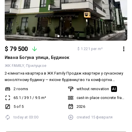
$ 79 500
$ 1 221 per m²
Ивана Богуна улица, Будинок
ЖК FAMILY
Прилуцкое
2-кімнатна квартира в ЖК Family Продаж квартири у сучасному
монолітному будинку — якісне будівництво та комфортна
локація для життя або інвестиції. 5 поверх Великий балкон з
2 rooms
without renovation
AI
виглядом у сторону Глобусу Переваги квартири — газове
65.1
/
39.1
/
9.5
m²
cast-in-place concrete frame bu
опалення — тепла підлога — виводи під кондиціонери — готовий
дизайнерський проєкт стильного ремонту — квартира
5 of 5
2026
планувалась для власного проживання (продумано під якість)
today at
03:00
created
15 февраля
На першому поверсі вже працює комерція: салони краси,
кав’ярня, магазини — усе в будинку, що створює максимальний
комфорт щоденного життя. Поруч: ТЦ Глобус, Північний ринок,