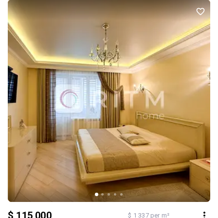
спортзали, школи, офіси — локація ідеальна як для проживання,
так і для оренди. Документи ✔ оформлене право власності ✔
підходить під державні програми: єОселя / єВідновлення
Шукаєте ідеальний варант для проживання, це саме він!
$ 115 000
$ 1 337 per m²