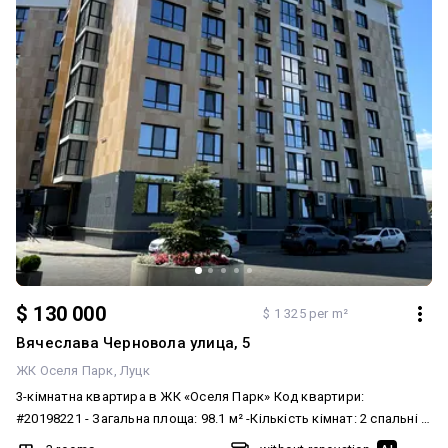
$ 130 000
$ 1 325 per m²
Вячеслава Черновола улица, 5
ЖК Оселя Парк
Луцк
3-кімнатна квартира в ЖК «Оселя Парк» Код квартири:
#20198221 - Загальна площа: 98.1 м² -Кількість кімнат: 2 спальні +
простора кухня-вітальня -Стан: без ремонту (сирець) — ідеальне