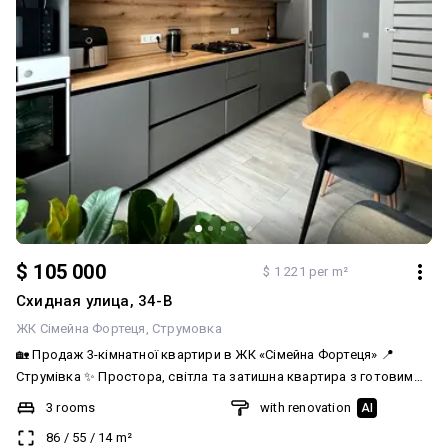
щоб отримати додаткову інформацію та домовитися про
перегляд.
$ 105 000
$ 1 221 per m²
Схидная улица, 34-В
ЖК Сімейна Фортеця
Струмовка
🏡 Продаж 3-кімнатної квартири в ЖК «Сімейна Фортеця» 📍
Струмівка ✨ Простора, світла та затишна квартира з готовим
сучасним ремонтом, у яку можна заїхати одразу після покупки —
3 rooms
with renovation
AI
без жодних додаткових витрат. 📐 Площа: 86 м² 🏢 Поверх: 3/5 ✔️
86
/
55
/
14
m²
Автономне газове опалення ✔️ Окремі роздільні кімнати ✔️