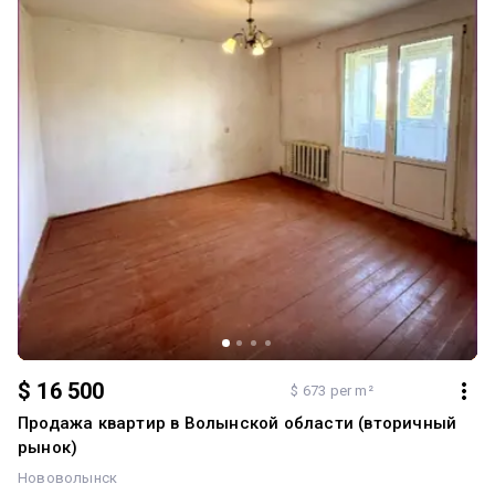
дистанційного керування (налаштовуйте комфортну температуру
зі смартфона!). Стіни та підлога: виконана машинна штукатурка
стін (білі, готові під фарбування або шпалери). Залита гладка
напівсуха стяжка підлоги під ламінат чи плитку. Електрика:
встановлено надійний електрощиток із сучасними автоматами.
Світло вже заведене, у коридорі встановлено тимчасову лампу.
Сантехніка та комунікації: у ванній кімнаті повністю готові
виводи під воду, каналізацію та рушникосушку. У житловій зоні
виведено підвід та злив води під кухонний куточок. Про ЖК та
локацію: ЖК «Київський» — це один із найкращих комплексів
Луцька у самому центрі міста.
$ 16 500
$ 673 per m²
Продажа квартир в Волынской области (вторичный
рынок)
Нововолынск