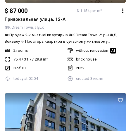
$ 87 000
$ 1 154 per m²
Привокзальная улица, 12-А
ЖК Dream Town
Луцк
🏡 Продаж 2-кімнатної квартири в ЖК Dream Town 📍 р-н ЖД
Вокзалу ✨ Простора квартира в сучасному житловому
комплексі з чудовою локацією — поруч усе необхідне для
2 rooms
without renovation
AI
комфортного життя. 📐 Площа: 75,4 м² 🏢 Поверх: 8/10 ✔️
75.4
/
31.7
/
29.8
m²
brick house
Автономне опалення ✔️ Встановлені котел та радіатори ✔️
Роздільні кімнати ✔️ Окрема гардеробна ✔️ Простора лоджія ✔️
8 of 10
2022
Квартира на дві сторони ✔️ Панорамний вигляд та гарний
today at
02:04
created
3 июля
краєвид з вікон 🏙 ЖК Dream Town — сучасний комплекс у
комфортному районі, де все поруч.