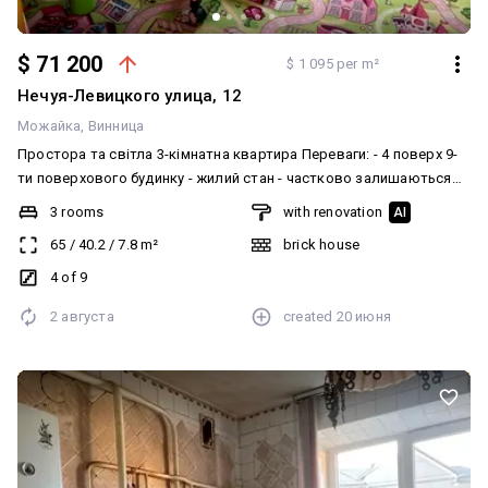
$ 71 200
$ 1 095 per m²
Нечуя-Левицкого улица, 12
Можайка
Винница
Простора та світла 3-кімнатна квартира Переваги: - 4 поверх 9-
ти поверхового будинку - жилий стан - частково залишаються
меблі та техніка ( зокрема, посудомийна машина) - розвинена
3 rooms
with renovation
AI
інфраструктрура - зручне розташування. Все в пішій доступності
65
/
40.2
/
7.8
m²
brick house
- доглянутий двір - можливий продаж під державні програми /
безготівковий розрахунок
4 of 9
2 августа
created
20 июня