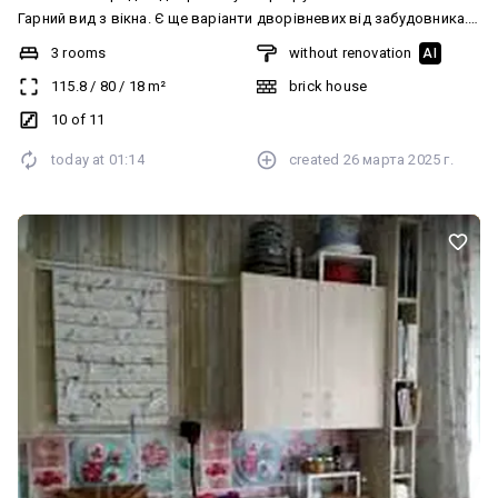
Гарний вид з вікна. Є ще варіанти дворівневих від забудовника.
Можливий торг
3 rooms
without renovation
AI
115.8
/
80
/
18
m²
brick house
10 of 11
today at
01:14
created
26 марта 2025 г.