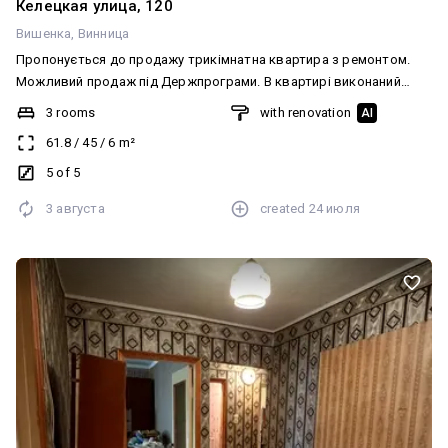
Келецкая улица, 120
Вишенка
Винница
Пропонується до продажу трикімнатна квартира з ремонтом.
Можливий продаж під Держпрограми. В квартирі виконаний
капітальний ремонт, замінені усі комунікації: стояки, труби на
3 rooms
with renovation
AI
воду, електрика. Квартира повністю укомплектована меблями
61.8
/
45
/
6
m²
та технікою. Поруч уся необхідна інфраструктура: зупинки
громадського транспорту, магазини, аптеки, ТЦ, школи, садочок.
5 of 5
Телефонуйте з радістю відповім на всі ваші запитання!
3 августа
created
24 июля