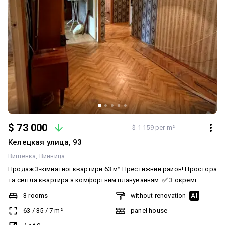
$ 73 000
$ 1 159 per m²
Келецкая улица, 93
Вишенка
Винница
Продаж 3-кімнатної квартири 63 м² Престижний район! Простора
та світла квартира з комфортним плануванням. ✅ 3 окремі
кімнати ✅ площа — 63 м² ✅ центральне газове опалення ✅
3 rooms
without renovation
AI
пластикові вікна ✅ затишна квартира для комфортного
63
/
35
/
7
m²
panel house
проживання Зручне розташування, розвинена інфраструктура,
поруч усе необхідне. Чудовий варіант для сім’ї. Телефонуйте —