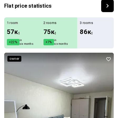
Flat price statistics
1 room
2 rooms
3 rooms
57к
75к
86к
$
$
$
in
in
+22%
+7%
six months
six months
owner