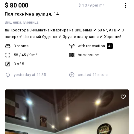
$ 80 000
$ 1 379 per m²
Політехнічна вулиця, 14
Вишенка
Винница
🏡 Простора 3-кімнатна квартира на Вишеньці ✔ 58 м², АГВ ✔ 3
поверх ✔ Цегляний будинок ✔ Зручне планування ✔ Хороший
житловий стан Є підвал, кладовка і паркувальне місце ✨ Світла
3 rooms
with renovation
AI
та простора квартира, де вистачить місця для всієї родини.
58
/
45
/
9
m²
brick house
Заїжджайте та облаштовуйте оселю на свій смак. 📍 Поруч
школи, дитячі садочки, магазини, транспорт та вся необхідна
3 of 5
інфраструктура. 💰 80 000 $ 📞 063 552 91 32 — Олеся АН
yesterday at
11:35
created
11 июля