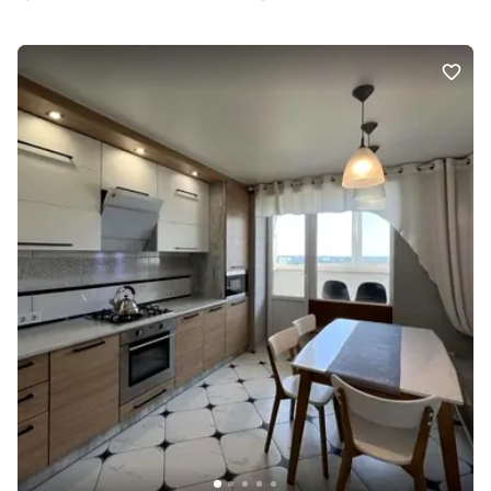
будь-яку сторону міста. За деталями дзвоніть, і ходімо на
перегляд!