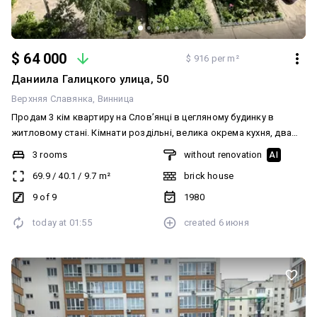
$ 64 000
$ 916 per m²
Даниила Галицкого улица, 50
Верхняя Славянка
Винница
Продам 3 кім квартиру на Словʼянці в цегляному будинку в
житловому стані. Кімнати роздільні, велика окрема кухня, два
балкони та великий техповерх зверху , що використовувався
3 rooms
without renovation
AI
господарями , там облаштована окрема кімната Хороший та
69.9
/
40.1
/
9.7
m²
brick house
достойний варіант квартири як для себе , так і під інвестицію !
Телефонуйте, деталі по телефону
9 of 9
1980
today at
01:55
created
6 июня