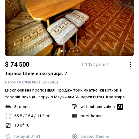
$ 74 500
$ 1 137 per m²
Тараса Шевченко улица, 7
Верхняя Славянка
Винница
Ексклюзивна пропозиція! Продаж трикімнатної квартири в
топовій локації - поруч з Медичним Університетом. Квартира
розташована в цегляному будинку покращеного планування. В
3 rooms
without renovation
AI
квартирі є три роздільних кімнати, суміжний санвузол, два
65.5
/
35.4
/
11.2
m²
brick house
засклених балкона. Простора кухня 11м2, широкий коридор.
Квартира не кутова і дуже тепла, планування на дві сторони.
10 of 10
Охайний і чистий підїзд, є тамбур на 2 квартири. Локація дуже
today at
01:41
created
3 июня
вдала, поруч все необхідне. Зручна транспортна розвязка в