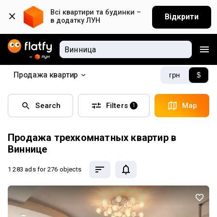
Всі квартири та будинки – 
Відкрити
в додатку ЛУН
Продажа квартир
грн
$
Search
Filters
Map
1
Продажа трехкомнатных квартир в
Виннице
1 283 ads
for 276 objects