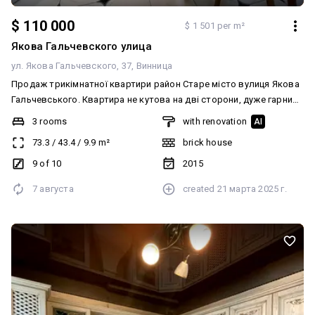
$ 110 000
$ 1 501 per m²
Якова Гальчевского улица
ул. Якова Гальчевского, 37
Винница
Продаж трикімнатної квартири район Старе місто вулиця Якова
Гальчевського. Квартира не кутова на дві сторони, дуже гарний
краєвид, розвинена інфраструктура поруч. Поруч школа,
3 rooms
with renovation
AI
зупинка транспорту, магазин прямо в будинку. Опалення
73.3
/
43.4
/
9.9
m²
brick house
двоконтурний котел, є тепла підлога на лоджиї. Якісні деревяні
двері. Сучасна укомплектована кухня, ергономіка дизайн.
9 of 10
2015
Вбудовані меблі, все продумано до дрібниць, екологічно чиста
7 августа
created
21 марта 2025 г.
паркетна дошка на підлозі, для поціновувачів деревяних підлог.
Територія біля будинку закрита, є дитячий майданчик.
Оперативний показ! Запрошую!