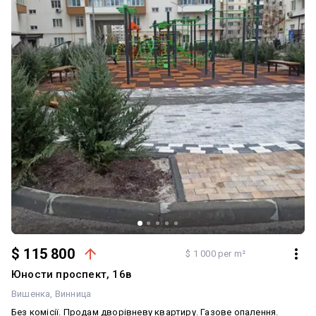
$ 115 800
$ 1 000 per m²
Юности проспект, 16в
Вишенка
Винница
Без комісії. Продам дворівневу квартиру. Газове опалення.