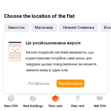
кухні з техніки залишається посудомийна машина та пральна
машина, холодильник. Є газова колонка, що забезпечує постійно
гарячу воду. У момент відключень - світло не вимикають .
Choose the location of the flat
Ідеальний варіант для здачі в оренду чи для самостійного
проживання. Поряд школа, садочки, ТЦ та магазини . До зупинки
Замостье
Масложир
Нижняя Славянка
Вое
транспорту - 3 хв. Район тихий, сусіди мирні. Торг можливий.
Продаж терміновий.
Це російськомовна версія
Інколи пошукові системи вважають, що
користувачам потрібна саме вона, але
завдяки цьому повідомленню ви можете
змінити мову в один клік
Російською
Українською
Main
ЛУН
New buildings
Flats sale
Flats rent
Мій ЛУН