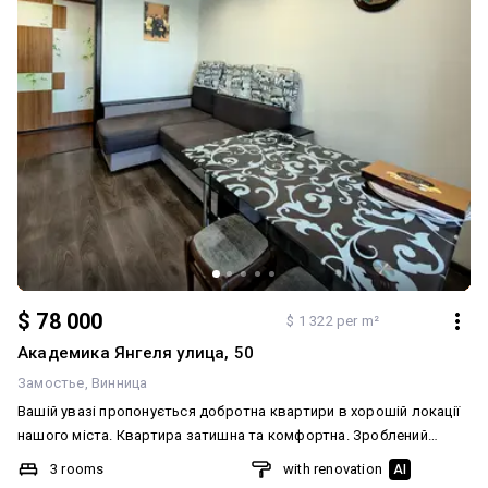
$ 78 000
$ 1 322 per m²
Академика Янгеля улица, 50
Замостье
Винница
Вашій увазі пропонується добротна квартири в хорошій локації
нашого міста. Квартира затишна та комфортна. Зроблений
якісний ремонт. Також робився капітальний ремонт даху. Дві
3 rooms
with renovation
AI
окремі кімнати та кухня -студія, суміжний санвузол.