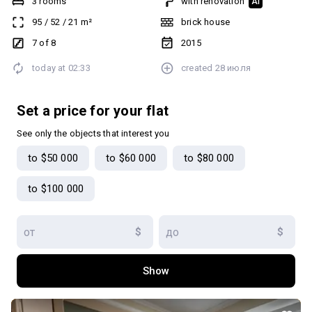
3 rooms
with renovation
AI
газове опалення! що дає змогу не тільки економити на
95
/
52
/
21
m²
brick house
комунальних платежах, але і бути більш автономним! Квартира
дворівнева, якісні та зручні ясенові сходи. Затишний та тихий
7 of 8
2015
двір! Телефонуй, з радістю відповім на всі ваші запитання!
today at
02:33
created
28 июля
Set a price for your flat
See only the objects that interest you
to $50 000
to $60 000
to $80 000
to $100 000
$
$
Show