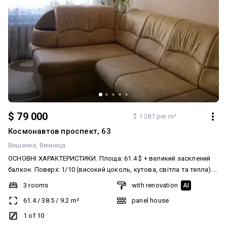
$ 79 000
$ 1 287 per m²
Космонавтов проспект, 63
Вишенка
Винница
ОСНОВНІ ХАРАКТЕРИСТИКИ. Площа: 61.4 $ + великий засклений
балкон. Поверх: 1/10 (високий цоколь, кутова, світла та тепла).
Планування: 3 окремі кімнати, квадратний хол, роздільний
3 rooms
with renovation
AI
санвузол. Житловий стан: квартира доглянута, власники
61.4
/
38.5
/
9.2
m²
panel house
проживають понад 10 років. Замінені труби, міжкімнатні двері,
металопластикові вікна, засклений балкон з ремонтом.
1 of 10
Комунікації: повністю замінені труби, металопластикові вікна,