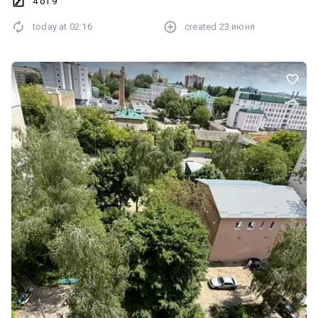
4 of 9
домовимось про перегляд!
today at
02:16
created
23 июня