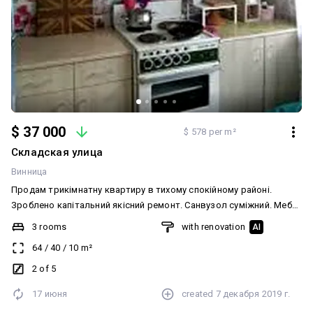
$ 37 000
$ 578 per m²
Складская улица
Винница
Продам трикімнатну квартиру в тихому спокійному районі.
Зроблено капітальний якісний ремонт. Санвузол суміжний. Меблі
та техніка залишаються за додаткову плату. Документи готові
3 rooms
with renovation
AI
до продажу.
64
/
40
/
10
m²
2 of 5
17 июня
created
7 декабря 2019 г.