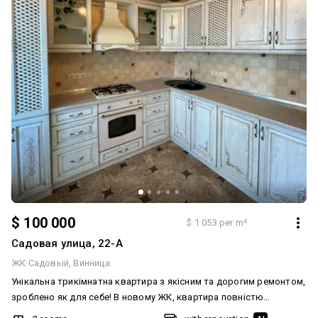
$ 100 000
$ 1 053 per m²
Садовая улица, 22-А
ЖК Садовый
Винница
Унікальна трикімнатна квартира з якісним та дорогим ремонтом,
зроблено як для себе! В новому ЖК, квартира повністю
облаштована та готова до заселення! У квартирі є Автономне