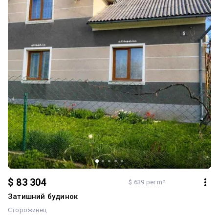
об’єкт привабливим як для постійного проживання, так і для
заміського відпочинку чи розвитку туристичного бізнесу. Велика
земельна ділянка, зручне розташування та значний потенціал
для облаштування будинку своєї мрії Додатково: Санвузол:
Роздільний. Система опалення: Власна котельня. Ремонт: Під
чистову обробку. Меблювання: Ні. Комфорт: Балкон, Цоколь,
підвал, Ванна, Гараж, Сад, город, Сауна, баня, Тераса. Комунікації:
Асфальтована дорога, Електрика, Газ, Каналізація септик
$ 83 304
$ 639 per m²
Затишний будинок
Сторожинец