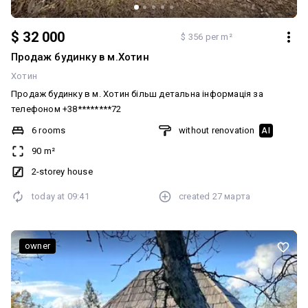
$ 32 000
$ 356 per m²
Продаж будинку в м.Хотин
Хотин
Продаж будинку в м. Хотин більш детальна інформація за
телефоном +38********72
6 rooms
without renovation
AI
90 m²
2-storey house
today at
09:41
created
27 марта
owner