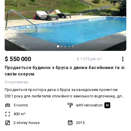
$ 550 000
$ 1 375 per m²
Продається будинок з бруса з двома басейнами та зі
своїм озером.
Сторожинец
Продається простора дача з бруса за канадським проектом
2021 року для любителів спокійного заміського відпочинку, для
цілорічного проживання площею 400 кв. м. з двома басейнами,
5 rooms
with renovation
AI
що підігріваються, сауною, з власним озером і лісосмугою,
400 m²
розташовано на ділянці 48 соток, дальність від обласного
центру міста Чернівці 20 км. та дальність від центру міста
2-storey house
2015
Сторожинець 3 км. Дача знаходиться майже на вершині гори,