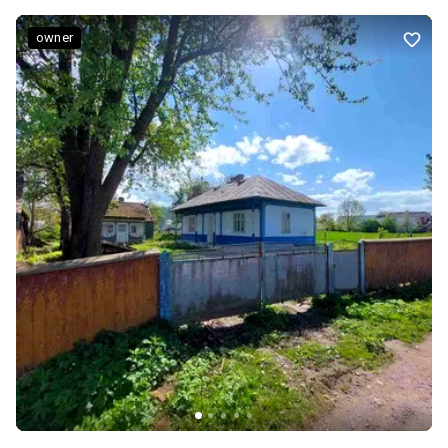
відповідною якістю. Всі документи впорядку, земля вся у
власності, споруди всі правильно оформлені. Додатково:
owner
Мультимедіа: Супутникове ТБ, Швидкісний інтернет, Wi-Fi.
Комфорт: Підсобні приміщення, Балкон, Цоколь, підвал,
Огорожа, Гараж, Сад, город, Гостьовий, літній будинок, Грати на
вікнах, Душова кабіна. Комунікації: Асфальтована дорога,
Електрика, Газ, Каналізація септик, Свердловина