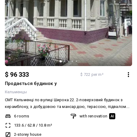
$ 96 333
$ 722 per m²
Продається будинок у
Кельменцы
СМТ Кельменці по вулиці Широка 22. 2-поверховий будинок з
керамблоку, з добудовою та мансардою, терассою, підвалом.
На території також є житловий будиночок з залом, кімнатою,
6 rooms
with renovation
AI
кухнею, їдальнею і гаражем. А також погріб і сарай. Є сад,
133.6
/
62.8
/
10.8
m²
виноградник, квіти і дитячий майданчик з хатинкою і гойдалкою.
Загальна площа земельної ділянки 15 сотих. Меблі й техніка
2-storey house