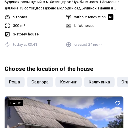
Будинок розміщений в м.Хотині,пров.Чужбинського 1.Земельна
ділянка 13 соток,посаджено молодий сад.Будинок зданий в
експлуатацію в 2013 році.Готовність для проживання 90
9 rooms
without renovation
AI
відсотків.Розташований під лісом.Детальніше за
300 m²
brick house
телефоном.Однозначно мається торг. Додатково: Санвузол:
Суміжний. Система опалення: Індивідуальне електро. Ремонт: Під
3-storey house
чистову обробку. Меблювання: Ні. Комфорт: Балкон, Ванна, Сад,
today at
03:41
created
24 июня
город, Душова кабіна, Тераса. Комунікації: Електрика,
Каналізація септик, Свердловина
Choose the location of the house
Роша
Садгора
Кемпинг
Каличанка
Оп
owner