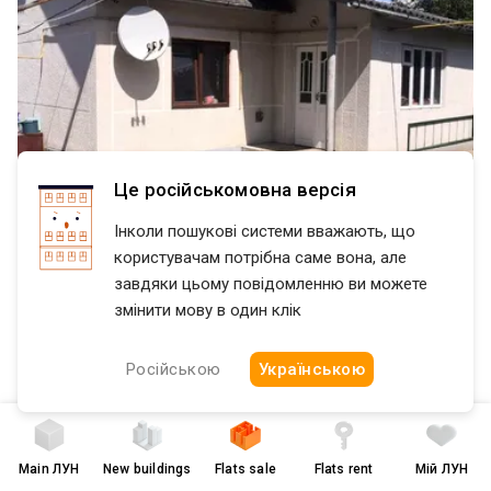
Це російськомовна версія
Інколи пошукові системи вважають, що
користувачам потрібна саме вона, але
завдяки цьому повідомленню ви можете
змінити мову в один клік
$ 18 000
$ 300 per m²
Російською
Українською
Продам будинок. Срочно. Торг!!!
Хотин
Будинок у Хотині. Газ, вода на подвірʼї, світло. Треба доробити
Main
ЛУН
New buildings
Flats sale
Flats rent
Мій ЛУН
ремонт у будинку. Є времянка жила. Срочно!!! Торг!!! Додатково: