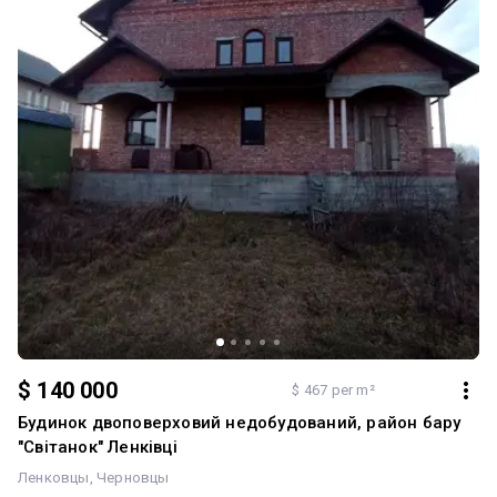
$ 140 000
$ 467 per m²
Будинок двоповерховий недобудований, район бару
"Світанок" Ленківці
Ленковцы
Черновцы