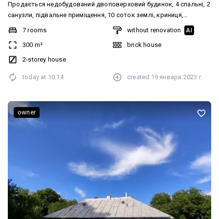
Продається недобудований двоповерховий будинок, 4 спальні, 2
санузли, підвальне приміщення, 10 соток землі, криниця,
підведено 3 фази, 600-700 метрів до траси. Деталі за телефоном:
7 rooms
without renovation
AI
09******28,можливий обмін на квартиру +доплата. Додатково:
300 m²
brick house
Санвузол: 2 і більше
2-storey house
today at
10:14
created
19 января 2023 г.
owner