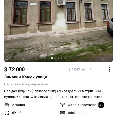
$ 72 000
$ 1 043 per m²
Зиновии Канюк улица
Парковая зона
Черновцы
Продам будинок(напівособняк) 69 квадратних метрів Тиха
вулиця Канюка. Є великий підвал, а також велике горище з
можливістю зробити мансардну. Велике подвірʼя,
2 rooms
without renovation
AI
приватизована земля. Під ремонт або авторське будівництво
69 m²
brick house
Додатково: Система опалення: Індивідуальне газове