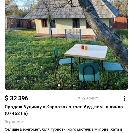
$ 32 396
$ 720 per m²
Продаж будинку в Карпатах з госп.буд ,зем. ділянка
(07462 Га)
Берегомет
Селище Берегомет, біля туристичного містечка Мигове. Хата в