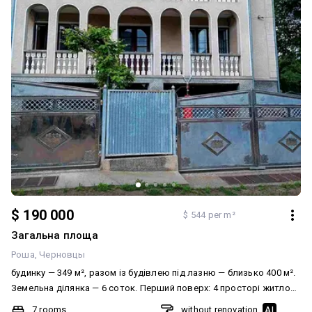
$ 190 000
$ 544 per m²
Загальна площа
Роша
Черновцы
будинку — 349 м², разом із будівлею під лазню — близько 400 м².
Земельна ділянка — 6 соток. Перший поверх: 4 просторі житлові
кімнати; кухня; ванна кімната; окремий туалет; великий затишний
7 rooms
without renovation
AI