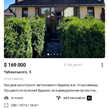
$ 169 000
$ 704 per m²
Чубинського, 5
Сторожинец
Продаж просторого автономного будинку в м. Сторожинець
Продається сучасний будинок за індивідуальним проєктом,
ідеальний для великої родини. Повністю готовий для
6 rooms
with renovation
AI
комфортного та автономного проживання. Локація: м.
240
/
137.6
/
16
m²
Сторожинець, вул. П. Чубинського (район за річкою). Тиха