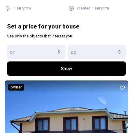
можуть залишитися по домовленості майбутнім власникам.
1 августа
created
1 августа
Set a price for your house
See only the objects that interest you
$
$
Show
owner