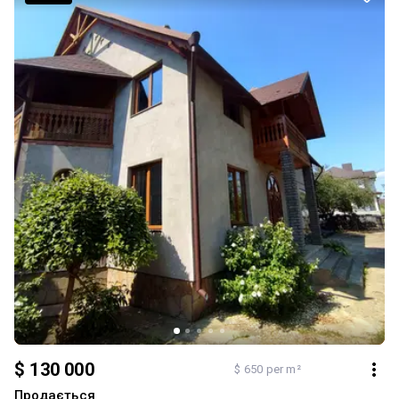
Бетонний фундамент, цегляні стіни, покрівля шифер, підлога,
вікна та двері деревʼяні. Житлова літня кухня на 29.9 кв.м з
газовим та пічним опаленням, можна використовувати, як
гостьовий будинок. Господарчі будівлі загальною площею 131.3
кв.м.
$ 130 000
$ 650 per m²
Продається