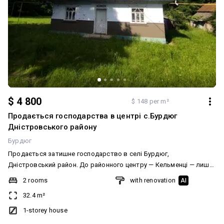
$ 4 800
$ 148 per m²
Продається господарства в центрі с.Бурдюг
Дністровського району
Бурдюг
Продається затишне господарство в селі Бурдюг,
Дністровський район. До районного центру — Кельменці — лише
3 км. Будинок розташований у самому центрі села: всього за 3
2 rooms
with renovation
AI
хвилини ходьби — магазин і церква, а за 5 хвилин — школа,
32.4 m²
дитячий садок та сільська рада. Водночас господарство
знаходиться на другій лінії від головної дороги, до центральної
1-storey house
траси села приблизно 100 м., тому шум автомобілів не буде