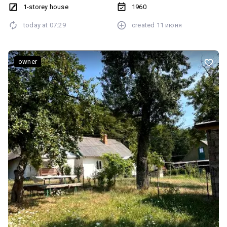
1-storey house
1960
today at
07:29
created
11 июня
owner