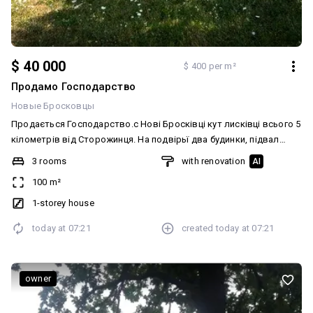
$ 40 000
$ 400 per m²
Продамо Господарство
Новые Бросковцы
Продається Господарство.с Нові Бросківці кут лисківці всього 5
кілометрів від Сторожинця. На подвірьї два будинки, підвал
,гараж,господарскі добудови 1гектар землі два великіх ставки з
3 rooms
with renovation
AI
рибою.світло вода підключені опалення пічки. все це біля
100 m²
лісу,хто цінує тишу та заміське життя .телефонуйте на смс
невідповідаю.. Додатково: Меблювання: Так. Мультимедіа: Wi-Fi.
1-storey house
Комунікації: Електрика
today at
07:21
created
today at
07:21
owner