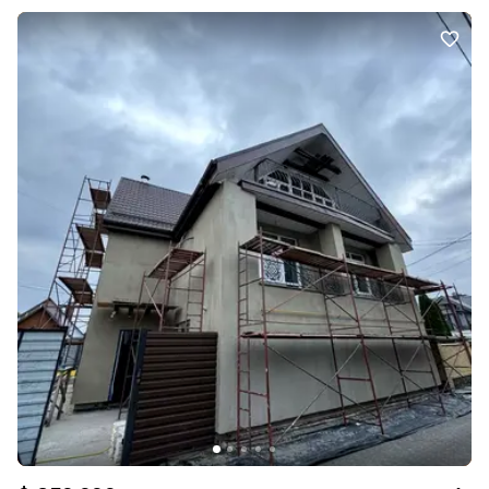
Продаж здійснюється з всіма меблями та технікою, в зв’язку з
виїздом за кордон. Другий об’єкт – частина будинку, виведена в
одиницю, загальною площею 44,3 м2, має 2 кімнати, кухню 10м2,
роздільний санвузол, також всі комунікації, чудовий житловий
стан. Земельна ділянка 4,33 сотки, розділена на 2 окремих
кадастрових номери, під кожний житловий будинок окремо.
Прекрасний варіант для 2-х родин, або ж як інвестиція для
власного житла та здачі нерухомості в оренду. За більш
детальною інформацією,додатковими фото та стосовно
перегляду звертайтесь до менеджера за номером телефону
0931110091 Володимир. Вартість 199 000 $ Покупець сплачує
комісію агентства – 3%