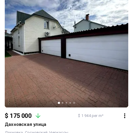
особа Андрій
$ 175 000
$ 1 944 per m²
Дахновская улица
Дахновка
Сосновский
Черкассы