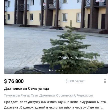
до нових власників.
$ 76 800
$ 800 per m²
Дахновская Сечь улица
Таунхаусы Ривер Таун
Дахновка
Сосновский
Черкассы
Продається таунхаус у ЖК «Рівер Таун», в зеленому районі міста -
Дахнівка . Будинок зданий в експлуатацію, з червоної цегли і