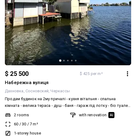
$ 25 500
$ 425 per m²
Набережна вулиця
Дахновка
Сосновский
Черкассы
Продам будинок на 2му причалі - кухня вітальня - спальна
кімната - велика тераса - душ - баня - гараж під лотку - біо туалет
- мангал Меблі та техніка залишаються при продажу - кухня -
2 rooms
with renovation
AI
холодильник - мікрохвильова піч - два дивани - ліжко -
60
/
30
/
7
m²
кондиціонер - бойлер - електро котел Взимку опалюється,
зручне місце розташування! Ключі в АН
1-storey house