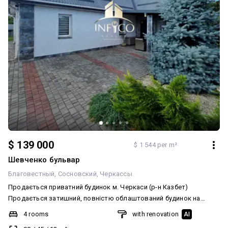
$ 139 000
$ 1 544 per m²
Шевченко бульвар
Благовестный
Сосновский
Черкассы
Продається приватний будинок м. Черкаси (р-н Казбет)
Продається затишний, повністю облаштований будинок на
бульварі Шевченка. Завдяки розташуванню на другій лінії, ви
4 rooms
with renovation
AI
отримуєте абсолютну тишу, затишок та приватність,