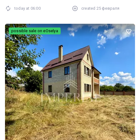
today at
06:00
created
25 февраля
possible sale on eOselya