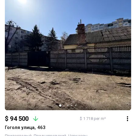
залах кінотеатрів! * Кабінет: окрема кімната під робочу зону чи
робочий простір. Комунікації та підсобні приміщення: * Погріб:
для зберігання запасів та консервації. * Водопостачання:
центральне + встановлено та підключено додатковий насос для
стабільно високого тиску води. * Каналізація: вигрібна яма (3 м³)
з наявною технічною можливістю підключення до центральної
мережі. 🤝 Чесно та без прихованих нюансів: Я поважаю свій та
ваш час, тому кажу все як є, а не намагаюся щось приховати: *
Заїзд: через активну експлуатацію на ділянці заїзду трохи
просіла тротуарна плитка — за бажанням новий власник зможе
перекласти підкладку. * Дитяча кімната: у декількох місцях
варто освіжити підкладку під ламінатом. Це дрібні косметичні
моменти, які не впливають на комфорт, але я віддаю перевагу
абсолютній прозорості. ✨ Будинок і подвір'я в чудовому стані,
доглянуті та чекають на нових господарів! 📲 Телефонуйте
0985692299, з радістю відповім на всі питання та організую
перегляд у зручний для вас час
$ 94 500
$ 1 718 per m²
Гоголя улица, 463
Припортовый
Приднепровский
Черкассы