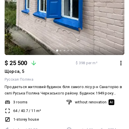
$ 25 500
$ 398 per m²
Щорса, 5
Русская Поляна
Продається житловий будинок біля самого лісу р-н Санаторію в
селі Руська Поляна Черкаського району. Будинок 1949 року
побудови, з прибудовами кухні та веранди 1982 року, загальною
3 rooms
without renovation
AI
площею 64 м2, стіни будинку дерев’яні, обкладені цеглою,
64
/
40.7
/
11
m²
покрівля шиферна, три житлові кімнати, висота стелі 2,6 метра,
простора кухня 11 м2, в житловому стані. Зручності на вулиці.
1-storey house
Опалення газове та пічне газовий котел і газова плита. На