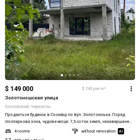
$ 149 000
$ 745 per m²
Золотоношская улица
Сосновский
Черкассы
Продається будинок в Соснівці по вул. Золотоніська. Поряд
лісопаркова зона, чудове місце. 7,5 соток землі, незавершене
будівництво. Підведені комунікації, газ, вода, електрика,
4 rooms
without renovation
AI
збудований надійний монолітний каркас, поставлені дорогі