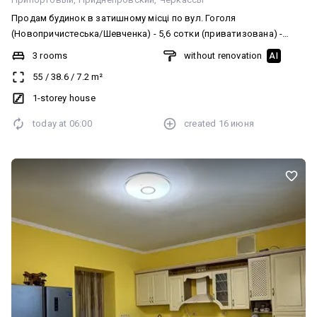
Продам будинок в затишному місці по вул. Гоголя
(Новопричистеська/Шевченка) - 5,6 сотки (приватизована) -
ділянка правильної форми - є заїзд - всі комунікації
3 rooms
without renovation
AI
централізовані (водопостачання, водовідведення, світло, газ) -
55
/
38.6
/
7.2
m²
загальна площа 55м - три кімнати - сан вузол в будинку - газовий
котел - нові радіатори - металопластикові вікна - на території є
1-storey house
господарські будівлі - огорожа Розвинена інфраструктура -
today at
06:00
created
16 июня
поруч дитячий садок, школа, ринок, зупинка громадського
транспорту, аптеки ітд..