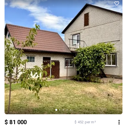
техніка в будинку залишаються. Будинок під охороною,
встановлений відеонагляд. Підведена електроенергія 25кВт, 3
фази, опалення – електричний котел, власна свердловина,
каналізація септик. Встановлено 2 пристрої зарядки
електромобіля. Власний гараж. Розташування будинку дає
можливість мати катер, так як знаходиться на території причалу.
Будинок кутовий, є зона паркування для гостей. На будинок є
право власності. Прибудинкова територія 5 соток, присвоєний
кадастровий номер. Вам лишається тільки доукомплектувати
меблями на свій смак, та насолоджуватись життям в
екологічному районі міста, поблизу лісу та р. Дніпро. Новий
будинок, новий етап в житті!
$ 81 000
$ 452 per m²